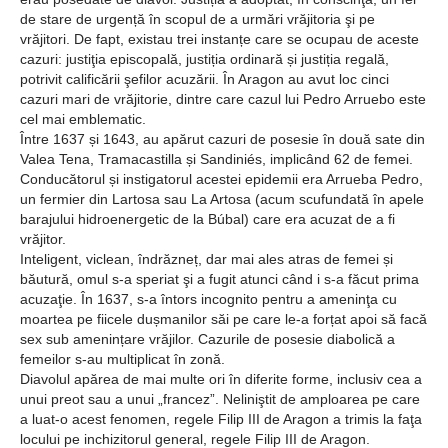
de stare de urgență în scopul de a urmări vrăjitoria şi pe
vrăjitori. De fapt, existau trei instanțe care se ocupau de aceste
cazuri: justiţia episcopală, justiția ordinară și justiția regală,
potrivit calificării şefilor acuzării. În Aragon au avut loc cinci
cazuri mari de vrăjitorie, dintre care cazul lui Pedro Arruebo este
cel mai emblematic.
Între 1637 și 1643, au apărut cazuri de posesie în două sate din
Valea Tena, Tramacastilla și Sandiniés, implicând 62 de femei.
Conducătorul și instigatorul acestei epidemii era Arrueba Pedro,
un fermier din Lartosa sau La Artosa (acum scufundată în apele
barajului hidroenergetic de la Búbal) care era acuzat de a fi
vrăjitor.
Inteligent, viclean, îndrăzneț, dar mai ales atras de femei și
băutură, omul s-a speriat şi a fugit atunci când i s-a făcut prima
acuzaţie. În 1637, s-a întors incognito pentru a ameninţa cu
moartea pe fiicele dușmanilor săi pe care le-a forțat apoi să facă
sex sub amenințare vrăjilor. Cazurile de posesie diabolică a
femeilor s-au multiplicat în zonă.
Diavolul apărea de mai multe ori în diferite forme, inclusiv cea a
unui preot sau a unui „francez”. Neliniştit de amploarea pe care
a luat-o acest fenomen, regele Filip III de Aragon a trimis la faţa
locului pe inchizitorul general, regele Filip III de Aragon.