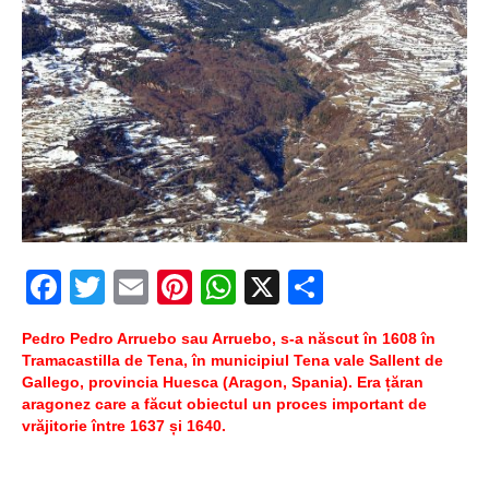
Facebook
Twitter
Email
Pinterest
WhatsApp
X
Partajeaz
Pedro Pedro Arruebo sau Arruebo, s-a născut în 1608 în
Tramacastilla de Tena, în municipiul Tena vale Sallent de
Gallego, provincia Huesca (Aragon, Spania). Era țăran
aragonez care a făcut obiectul un proces important de
vrăjitorie între 1637 și 1640.