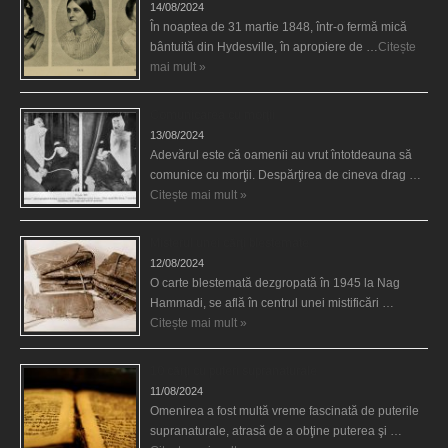
14/08/2024
În noaptea de 31 martie 1848, într-o fermă mică
bântuită din Hydesville, în apropiere de …
Citește
mai mult »
Comunicarea cu morţii
13/08/2024
Adevărul este că oamenii au vrut întotdeauna să
comunice cu morţii. Despărţirea de cineva drag …
Citește mai mult »
Misterul unei cărţi blestemate
12/08/2024
O carte blestemată dezgropată în 1945 la Nag
Hammadi, se află în centrul unei mistificări …
Citește mai mult »
10 cărţi cu puteri supranaturale
11/08/2024
Omenirea a fost multă vreme fascinată de puterile
supranaturale, atrasă de a obţine puterea şi …