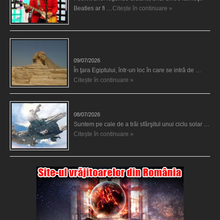
Beatles ar fi …
Citește în continuare »
Misterul Sfinxului şi Atlantidei – o descoperire
păstrată secret?
09/07/2026
În ţara Egiptului, într-un loc în care se intră de …
Citește în continuare »
Teoria dedublării timpului şi a planetei noastre
08/07/2026
Suntem pe cale de a trăi sfârşitul unui ciclu solar …
Citește în continuare »