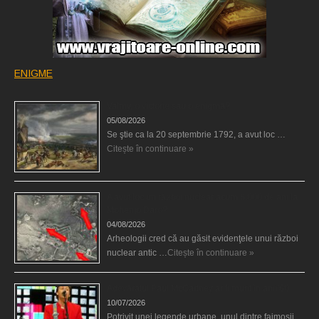
ENIGME
Valmy, o victorie sau o enigmă?
05/08/2026
Se ştie ca la 20 septembrie 1792, a avut loc …
Citește în continuare »
A avut loc un război nuclear acum 5.000 de ani la
Mohenjo Daro?
04/08/2026
Arheologii cred că au găsit evidenţele unui război
nuclear antic …
Citește în continuare »
Adevăratul Paul McCartney ar fi murit în anii’60
10/07/2026
Potrivit unei legende urbane, unul dintre faimoşii