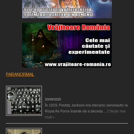
PARANORMAL
Fantoma camaradului lor a participat la fotografia
de grup a escadronului
20/09/2025
În 1919, Freddy Jackson era mecanic aeronautic la
Royal Air Force înainte de a deceda …
Citește mai
mult »
Surorile Fox şi comunicarea cu morţii