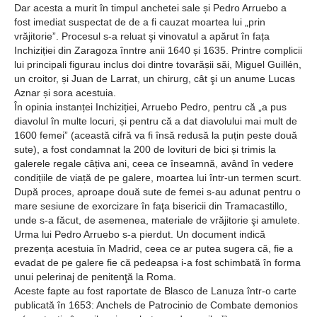
Dar acesta a murit în timpul anchetei sale și Pedro Arruebo a
fost imediat suspectat de de a fi cauzat moartea lui „prin
vrăjitorie”. Procesul s-a reluat şi vinovatul a apărut în fața
Inchiziției din Zaragoza înntre anii 1640 și 1635. Printre complicii
lui principali figurau inclus doi dintre tovarășii săi, Miguel Guillén,
un croitor, și Juan de Larrat, un chirurg, cât şi un anume Lucas
Aznar și sora acestuia.
În opinia instanței Inchiziției, Arruebo Pedro, pentru că „a pus
diavolul în multe locuri, și pentru că a dat diavolului mai mult de
1600 femei” (această cifră va fi însă redusă la puțin peste două
sute), a fost condamnat la 200 de lovituri de bici și trimis la
galerele regale câțiva ani, ceea ce înseamnă, având în vedere
condițiile de viață de pe galere, moartea lui într-un termen scurt.
După proces, aproape două sute de femei s-au adunat pentru o
mare sesiune de exorcizare în faţa bisericii din Tramacastillo,
unde s-a făcut, de asemenea, materiale de vrăjitorie şi amulete.
Urma lui Pedro Arruebo s-a pierdut. Un document indică
prezența acestuia în Madrid, ceea ce ar putea sugera că, fie a
evadat de pe galere fie că pedeapsa i-a fost schimbată în forma
unui pelerinaj de penitenţă la Roma.
Aceste fapte au fost raportate de Blasco de Lanuza într-o carte
publicată în 1653: Anchels de Patrocinio de Combate demonios