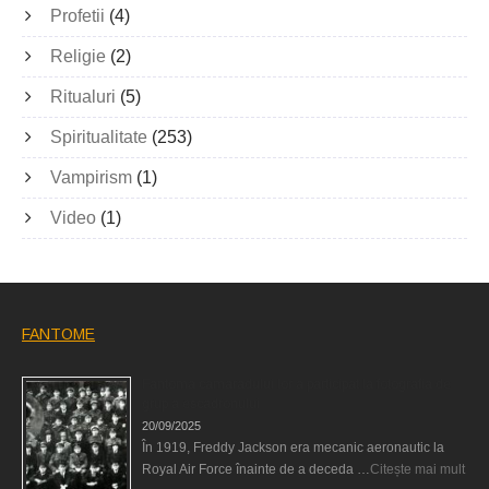
Profetii
(4)
Religie
(2)
Ritualuri
(5)
Spiritualitate
(253)
Vampirism
(1)
Video
(1)
FANTOME
Fantoma camaradului lor a participat la fotografia de
grup a escadronului
20/09/2025
În 1919, Freddy Jackson era mecanic aeronautic la
Royal Air Force înainte de a deceda …
Citește mai mult