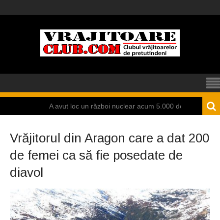
A avut loc un război nuclear acum 5.000 de ani la Mohenjo Daro?
Vrăjitorul din Aragon care a dat 200
de femei ca să fie posedate de
diavol