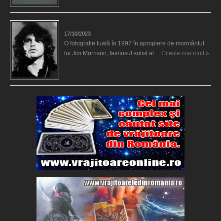
Fantoma lui Jim Morrison a apărut în cimitir
17/10/2023
O fotografie luată în 1997 în apropiere de mormântul
lui Jim Morrison, faimosul solist al …
Citește mai mult »