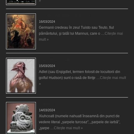
»
Thor, cel mai puternic dintre zei
16/03/2024
Germanii credeau în zeul Tuisto sau Teuto, fiul
pământului, şi tatăl lui Mannus, care o …
Citește mai
mult »
Tribul misterios Adlet
15/03/2024
Adlet (sau Erqigdlet, termen folosit de locuitorii din
golful Hudson) sunt o rasă de fiinţe …
Citește mai mult
»
Xiuhcoatl
14/03/2024
Xiuhcoatl (numele nahuatl înseamnă din punct de
vedere literal „șarpele turcoaz”, „șarpele de iarbă”,
„şarpe …
Citește mai mult »