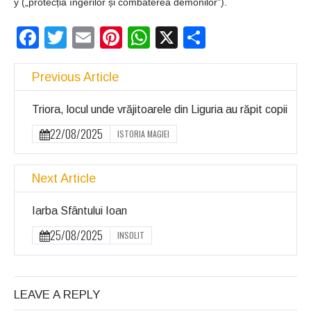
y („protecția îngerilor și combaterea demonilor”).
Facebook
Twitter
Email
Pinterest
WhatsApp
X
Partajeaz
Previous Article
Triora, locul unde vrăjitoarele din Liguria au răpit copii
22/08/2025
ISTORIA MAGIEI
Next Article
Iarba Sfântului Ioan
25/08/2025
INSOLIT
LEAVE A REPLY