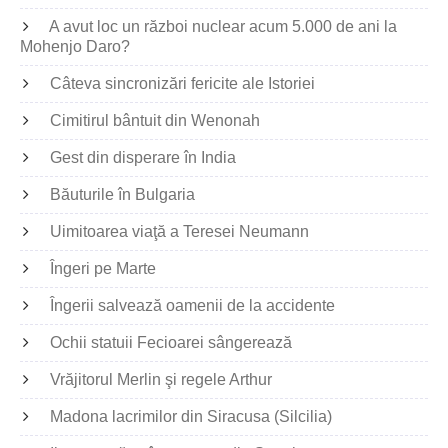
A avut loc un război nuclear acum 5.000 de ani la
Mohenjo Daro?
Câteva sincronizări fericite ale Istoriei
Cimitirul bântuit din Wenonah
Gest din disperare în India
Băuturile în Bulgaria
Uimitoarea viaţă a Teresei Neumann
Îngeri pe Marte
Îngerii salvează oamenii de la accidente
Ochii statuii Fecioarei sângerează
Vrăjitorul Merlin şi regele Arthur
Madona lacrimilor din Siracusa (Silcilia)