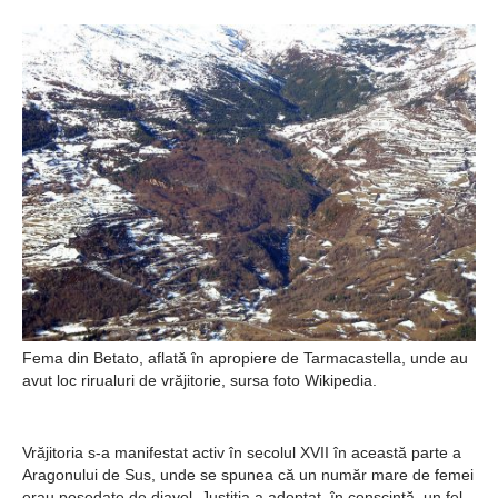
Fema din Betato, aflată în apropiere de Tarmacastella, unde au
avut loc rirualuri de vrăjitorie, sursa foto Wikipedia.
Vrăjitoria s-a manifestat activ în secolul XVII în această parte a
Aragonului de Sus, unde se spunea că un număr mare de femei
erau posedate de diavol. Justiția a adoptat, în conscinţă, un fel