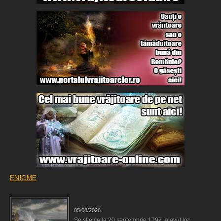
ENIGME
Valmy, o victorie sau o enigmă?
05/08/2026
Se ştie ca la 20 septembrie 1792, a avut loc …