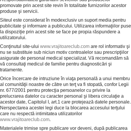
promovate prin acest site revin în totalitate furnizorilor acestor
produse şi servicii.
Siteul este considerat în modexclusiv un suport media pentru
publicitate şi informare a publicului. Utilizarea informaţiilor puse
la dispoziţie prin acest site se face pe propia răspundere a
utilizatorului.
Conţinutul site-ului
www.vrajitoareclub.com
are rol informativ şi
nu se substituie sub niciun motiv controalelor sau prescripţiilor
asigurate de personal medical specializat. Vă recomandăm să
vă consultaţi medicul de familie pentru diagnosticări şi
tratamente.
Orice încercare de intruziune în viaţa personală a unui membru
al comunităţii noastre de către un terţ va fi stopată, confor Legii
nr. 677/2001 pentru protecţia persoanelor cu privire la
prelucrarea datelor cu caracter personal şi libera circulaţie a
acestor date, Capitolul I, art.1 care protejează datele personale.
Nerspectarea acestei legi duce la blocarea accesului terţului
care nu respectă intimitatea utilizatorilor
www.vrajitoareclub.com
.
Materialele trimise spre publicare vor deveni, după publicarea