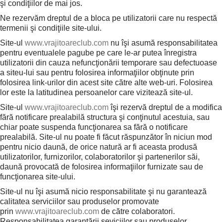
şi condiţiilor de mai jos.
Ne rezervăm dreptul de a bloca pe utilizatorii care nu respectă
termenii şi condiţiile site-ului.
Site-ul
www.vrajitoareclub.com
nu îşi asumă responsabilitatea
pentru eventualele pagube pe care le-ar putea înregistra
utilizatorii din cauza nefuncţionării temporare sau defectuoase
a siteu-lui sau pentru folosirea informaţiilor obţinute prin
folosirea link-urilor din acest site către alte web-uri. Folosirea
lor este la latitudinea persoanelor care vizitează site-ul.
Site-ul
www.vrajitoareclub.com
îşi rezervă dreptul de a modifica
fără notificare prealabilă structura şi conţinutul acestuia, sau
chiar poate suspenda funcţionarea sa fără o notificare
prealabilă. Site-ul nu poate fi făcut răspunzător în niciun mod
pentru nicio daună, de orice natură ar fi aceasta produsă
utilizatorilor, furnizorilor, colaboratorilor şi partenerilor săi,
daună provocată de folosirea informaţiilor furnizate sau de
funcţionarea site-ului.
Site-ul nu îşi asumă nicio responsabilitate şi nu garantează
calitatea serviciilor sau produselor promovate
prin
www.vrajitoareclub.com
de către colaboratori.
Responsabilitatea garantării seviciilor sau produselor