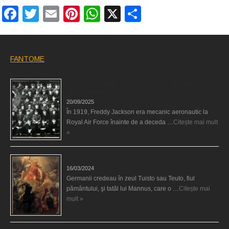
Facebook
Twitter
Email
Pinterest
WhatsApp
X
Partajează
FANTOME
Fantoma camaradului lor a participat la fotografia de
grup a escadronului
20/09/2025
În 1919, Freddy Jackson era mecanic aeronautic la
Royal Air Force înainte de a deceda …
Citește mai mult
»
Thor, cel mai puternic dintre zei
16/03/2024
Germanii credeau în zeul Tuisto sau Teuto, fiul
pământului, şi tatăl lui Mannus, care o …
Citește mai
mult »