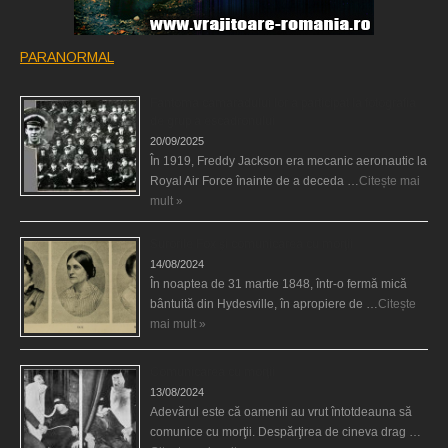
PARANORMAL
Fantoma camaradului lor a participat la fotografia
de grup a escadronului
20/09/2025
În 1919, Freddy Jackson era mecanic aeronautic la
Royal Air Force înainte de a deceda …
Citește mai
mult »
Surorile Fox şi comunicarea cu morţii
14/08/2024
În noaptea de 31 martie 1848, într-o fermă mică
bântuită din Hydesville, în apropiere de …
Citește
mai mult »
Comunicarea cu morţii
13/08/2024
Adevărul este că oamenii au vrut întotdeauna să
comunice cu morţii. Despărţirea de cineva drag …