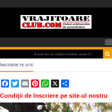
A avut loc un război nuclear acum 5.000 de ani la Mohenjo Daro
ÎNSCRIERE PE SITE
Facebook
Twitter
Email
Pinterest
WhatsApp
X
Partajează
Condiţii de înscriere pe site-ul nostru