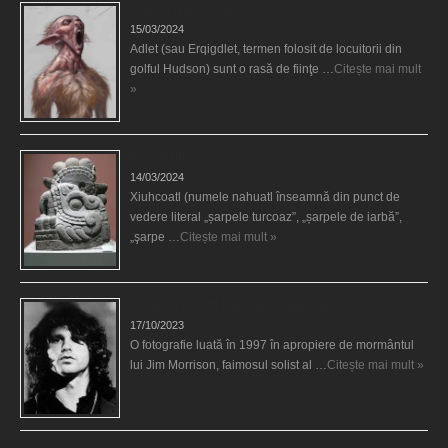
Tribul misterios Adlet
15/03/2024
Adlet (sau Erqigdlet, termen folosit de locuitorii din
golful Hudson) sunt o rasă de fiinţe …
Citește mai mult
»
Xiuhcoatl
14/03/2024
Xiuhcoatl (numele nahuatl înseamnă din punct de
vedere literal „șarpele turcoaz”, „șarpele de iarbă”,
„şarpe …
Citește mai mult »
Fantoma lui Jim Morrison a apărut în cimitir
17/10/2023
O fotografie luată în 1997 în apropiere de mormântul
lui Jim Morrison, faimosul solist al …
Citește mai mult »