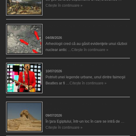
Citește în continuare »
A avut loc un război nuclear acum 5.000 de ani la
Mohenjo Daro?
04/08/2026
Arheologii cred că au găsit evidenţele unui război
nuclear antic …
Citește în continuare »
Adevăratul Paul McCartney ar fi murit în anii’60
10/07/2026
Potrivit unei legende urbane, unul dintre faimoşii
Beatles ar fi …
Citește în continuare »
Misterul Sfinxului şi Atlantidei – o descoperire
păstrată secret?
09/07/2026
În ţara Egiptului, într-un loc în care se intră de …
Citește în continuare »