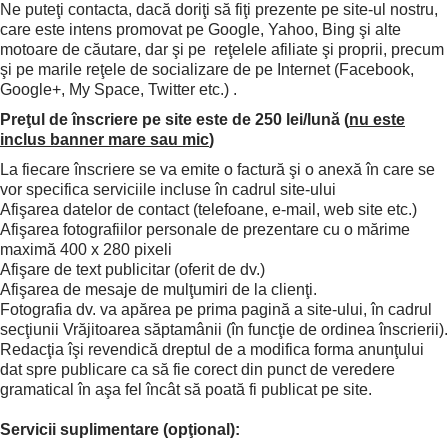
Ne puteţi contacta, dacă doriţi să fiţi prezente pe site-ul nostru,
care este intens promovat pe Google, Yahoo, Bing şi alte
motoare de căutare, dar şi pe reţelele afiliate şi proprii, precum
şi pe marile reţele de socializare de pe Internet (Facebook,
Google+, My Space, Twitter etc.) .
Preţul de înscriere pe site este de 250 lei/lună (
nu este
inclus banner mare sau mic
)
La fiecare înscriere se va emite o factură şi o anexă în care se
vor specifica serviciile incluse în cadrul site-ului
Afişarea datelor de contact (telefoane, e-mail, web site etc.)
Afişarea fotografiilor personale de prezentare cu o mărime
maximă 400 x 280 pixeli
Afişare de text publicitar (oferit de dv.)
Afişarea de mesaje de mulţumiri de la clienţi.
Fotografia dv. va apărea pe prima pagină a site-ului, în cadrul
secţiunii Vrăjitoarea săptamânii (în funcţie de ordinea înscrierii).
Redacţia îşi revendică dreptul de a modifica forma anunţului
dat spre publicare ca să fie corect din punct de veredere
gramatical în aşa fel încât să poată fi publicat pe site.
Servicii suplimentare (opţional):