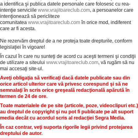
a identifica şi publica datele personale care folosesc cu rea-
intenţie serviciile
www.vrajitoareclub.com
, a persoanelor care
intenţionează să pericliteze
comunitatea
www.vrajitoareclub.com
în orice mod, indiferent
care ar fi acesta.
Ne rezervăm dreptul de a ne proteja toate drepturile, conform
legislaţiei în vigoare!
În cazul în care nu sunteţi de acord cu aceşti termeni şi condiţii
de utilizare a siteului
www.vrajitoareclub.com
, vă rugăm să nu
mai accesaţi site-ul.
Aveţi obligaţia să verificaţi dacă datele publicate sau din
orice articol ulterior care vă privesc corespund şi să ne
semnalaţi în scris orice greşeală redacţională apărută în
termen de 24 de ore.
Toate materialele de pe site (articole, poze, videoclipuri etc.)
au dreptul de copyright şi nu pot fi publicate pe alt suport
media decât cu acordul scris al redacţiei Segra Media.
În caz contrar, veţi suporta rigorile legii privind protejarea
dreptului de autor.