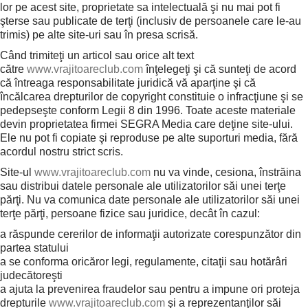
lor pe acest site, proprietate sa intelectuală şi nu mai pot fi
şterse sau publicate de terţi (inclusiv de persoanele care le-au
trimis) pe alte site-uri sau în presa scrisă.
Când trimiteţi un articol sau orice alt text
către
www.vrajitoareclub.com
înţelegeţi şi că sunteţi de acord
că întreaga responsabilitate juridică vă aparţine şi că
încălcarea drepturilor de copyright constituie o infracţiune şi se
pedepseşte conform Legii 8 din 1996. Toate aceste materiale
devin proprietatea firmei SEGRA Media care deţine site-ului.
Ele nu pot fi copiate şi reproduse pe alte suporturi media, fără
acordul nostru strict scris.
Site-ul
www.vrajitoareclub.com
nu va vinde, cesiona, înstrăina
sau distribui datele personale ale utilizatorilor săi unei terţe
părţi. Nu va comunica date personale ale utilizatorilor săi unei
terţe părţi, persoane fizice sau juridice, decât în cazul:
a răspunde cererilor de informaţii autorizate corespunzător din
partea statului
a se conforma oricăror legi, regulamente, citaţii sau hotărâri
judecătoreşti
a ajuta la prevenirea fraudelor sau pentru a impune ori proteja
drepturile
www.vrajitoareclub.com
şi a reprezentanţilor săi