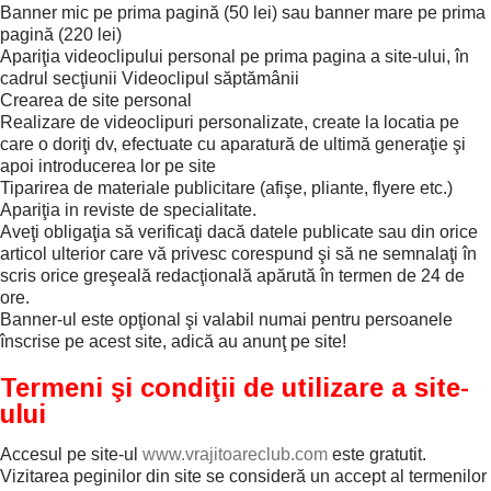
Banner mic pe prima pagină (50 lei) sau banner mare pe prima
pagină (220 lei)
Apariţia videoclipului personal pe prima pagina a site-ului, în
cadrul secţiunii Videoclipul săptămânii
Crearea de site personal
Realizare de videoclipuri personalizate, create la locatia pe
care o doriţi dv, efectuate cu aparatură de ultimă generaţie şi
apoi introducerea lor pe site
Tiparirea de materiale publicitare (afişe, pliante, flyere etc.)
Apariţia in reviste de specialitate.
Aveţi obligaţia să verificaţi dacă datele publicate sau din orice
articol ulterior care vă privesc corespund şi să ne semnalaţi în
scris orice greşeală redacţională apărută în termen de 24 de
ore.
Banner-ul este opţional şi valabil numai pentru persoanele
înscrise pe acest site, adică au anunţ pe site!
Termeni şi condiţii de utilizare a site-
ului
Accesul pe site-ul
www.vrajitoareclub.com
este gratutit.
Vizitarea peginilor din site se consideră un accept al termenilor