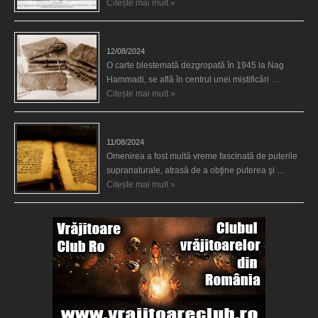
Citește mai mult »
Misterul unei cărţi blestemate
12/08/2024
O carte blestemată dezgropată în 1945 la Nag
Hammadi, se află în centrul unei mistificări …
Citește mai mult »
10 cărţi cu puteri supranaturale
11/08/2024
Omenirea a fost multă vreme fascinată de puterile
supranaturale, atrasă de a obţine puterea şi …
Citește mai mult »