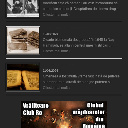
Adevărul este că oamenii au vrut întotdeauna să
comunice cu morţii. Despărţirea de cineva drag …
Citește mai mult »
Misterul unei cărţi blestemate
12/08/2024
O carte blestemată dezgropată în 1945 la Nag
Hammadi, se află în centrul unei mistificări …
Citește mai mult »
10 cărţi cu puteri supranaturale
11/08/2024
Omenirea a fost multă vreme fascinată de puterile
supranaturale, atrasă de a obţine puterea şi …
Citește mai mult »