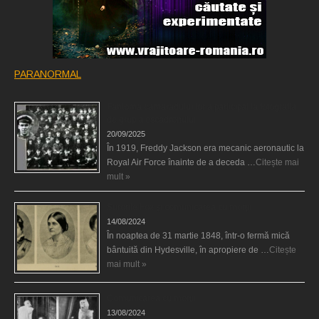
PARANORMAL
Fantoma camaradului lor a participat la fotografia
de grup a escadronului
20/09/2025
În 1919, Freddy Jackson era mecanic aeronautic la
Royal Air Force înainte de a deceda …
Citește mai
mult »
Surorile Fox şi comunicarea cu morţii
14/08/2024
În noaptea de 31 martie 1848, într-o fermă mică
bântuită din Hydesville, în apropiere de …
Citește
mai mult »
Comunicarea cu morţii
13/08/2024