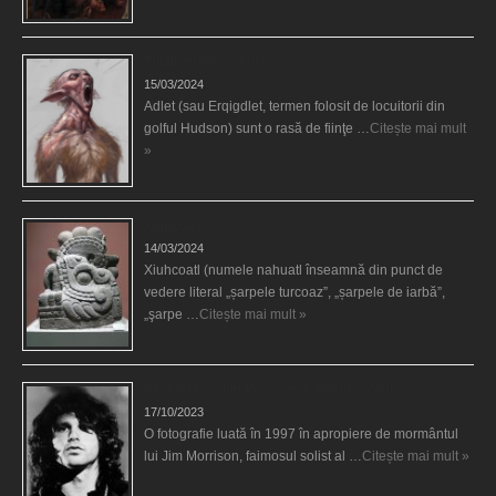
Tribul misterios Adlet
15/03/2024
Adlet (sau Erqigdlet, termen folosit de locuitorii din
golful Hudson) sunt o rasă de fiinţe …
Citește mai mult
»
Xiuhcoatl
14/03/2024
Xiuhcoatl (numele nahuatl înseamnă din punct de
vedere literal „șarpele turcoaz”, „șarpele de iarbă”,
„şarpe …
Citește mai mult »
Fantoma lui Jim Morrison a apărut în cimitir
17/10/2023
O fotografie luată în 1997 în apropiere de mormântul
lui Jim Morrison, faimosul solist al …
Citește mai mult »