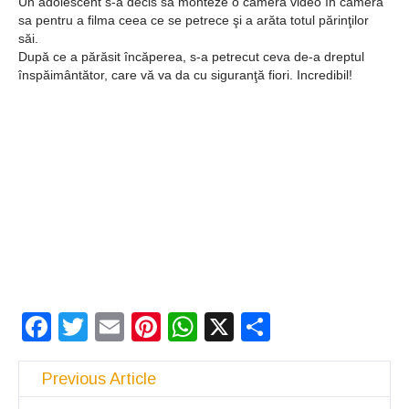
Un adolescent s-a decis să monteze o cameră video în camera
sa pentru a filma ceea ce se petrece şi a arăta totul părinţilor
săi.
După ce a părăsit încăperea, s-a petrecut ceva de-a dreptul
înspăimântător, care vă va da cu siguranţă fiori. Incredibil!
Facebook
Twitter
Email
Pinterest
WhatsApp
X
Partajeaz
Previous Article