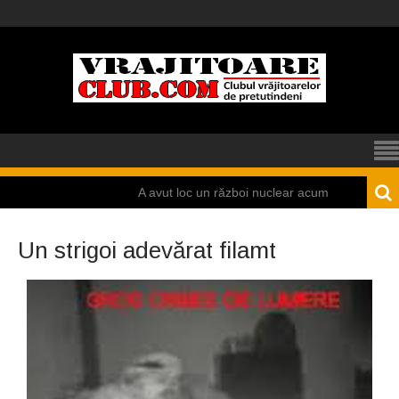
A avut loc un război nuclear acum 5.000 de ani la Mohen
Un strigoi adevărat filamt