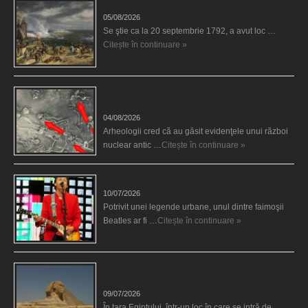
Valmy, o victorie sau o enigmă?
05/08/2026
Se ştie ca la 20 septembrie 1792, a avut loc …
Citește în continuare »
A avut loc un război nuclear acum 5.000 de ani la
Mohenjo Daro?
04/08/2026
Arheologii cred că au găsit evidenţele unui război
nuclear antic …
Citește în continuare »
Adevăratul Paul McCartney ar fi murit în anii’60
10/07/2026
Potrivit unei legende urbane, unul dintre faimoşii
Beatles ar fi …
Citește în continuare »
Misterul Sfinxului şi Atlantidei – o descoperire
păstrată secret?
09/07/2026
În ţara Egiptului, într-un loc în care se intră de …