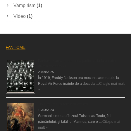
Vampirism
(1)
Video
(1)
FANTOME
Fantoma camaradului lor a participat la fotografia de
grup a escadronului
20/09/2025
În 1919, Freddy Jackson era mecanic aeronautic la
Royal Air Force înainte de a deceda …
Citește mai mult
»
Thor, cel mai puternic dintre zei
16/03/2024
Germanii credeau în zeul Tuisto sau Teuto, fiul
pământului, şi tatăl lui Mannus, care o …
Citește mai
mult »