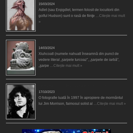
15/03/2024
Adlet (sau Erqigdlet, termen folosit de locuitorii din
golful Hudson) sunt o rasă de fiinţe …
Citește mai mult
»
Xiuhcoatl
14/03/2024
Xiuhcoatl (numele nahuatl înseamnă din punct de
vedere literal „șarpele turcoaz”, „șarpele de iarbă”,
„şarpe …
Citește mai mult »
Fantoma lui Jim Morrison a apărut în cimitir
17/10/2023
O fotografie luată în 1997 în apropiere de mormântul
lui Jim Morrison, faimosul solist al …
Citește mai mult »