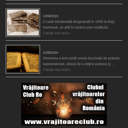
Misterul unei cărţi blestemate
12/08/2024
O carte blestemată dezgropată în 1945 la Nag
Hammadi, se află în centrul unei mistificări …
Citește mai mult »
10 cărţi cu puteri supranaturale
11/08/2024
Omenirea a fost multă vreme fascinată de puterile
supranaturale, atrasă de a obţine puterea şi …
Citește mai mult »