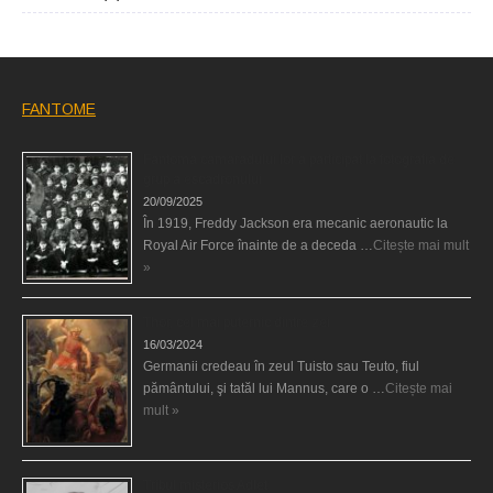
FANTOME
Fantoma camaradului lor a participat la fotografia de
grup a escadronului
20/09/2025
În 1919, Freddy Jackson era mecanic aeronautic la
Royal Air Force înainte de a deceda …
Citește mai mult
»
Thor, cel mai puternic dintre zei
16/03/2024
Germanii credeau în zeul Tuisto sau Teuto, fiul
pământului, şi tatăl lui Mannus, care o …
Citește mai
mult »
Tribul misterios Adlet