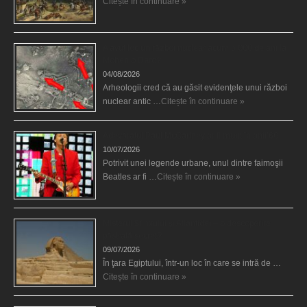
Citește în continuare »
A avut loc un război nuclear acum 5.000 de ani la
Mohenjo Daro?
04/08/2026
Arheologii cred că au găsit evidenţele unui război
nuclear antic …
Citește în continuare »
Adevăratul Paul McCartney ar fi murit în anii’60
10/07/2026
Potrivit unei legende urbane, unul dintre faimoşii
Beatles ar fi …
Citește în continuare »
Misterul Sfinxului şi Atlantidei – o descoperire
păstrată secret?
09/07/2026
În ţara Egiptului, într-un loc în care se intră de …
Citește în continuare »