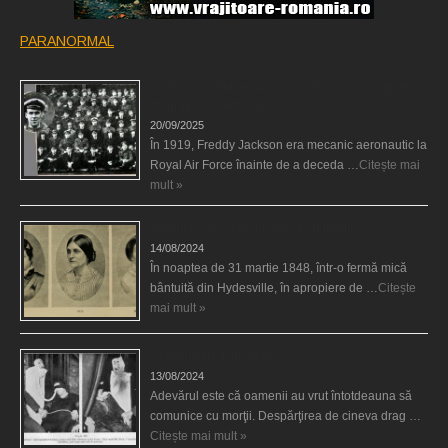
PARANORMAL
Fantoma camaradului lor a participat la fotografia
de grup a escadronului
20/09/2025
În 1919, Freddy Jackson era mecanic aeronautic la
Royal Air Force înainte de a deceda …
Citește mai
mult »
Surorile Fox şi comunicarea cu morţii
14/08/2024
În noaptea de 31 martie 1848, într-o fermă mică
bântuită din Hydesville, în apropiere de …
Citește
mai mult »
Comunicarea cu morţii
13/08/2024
Adevărul este că oamenii au vrut întotdeauna să
comunice cu morţii. Despărţirea de cineva drag …
Citește mai mult »