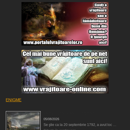
ENIGME
Valmy, o victorie sau o enigmă?
05/08/2026
Se ştie ca la 20 septembrie 1792, a avut loc …