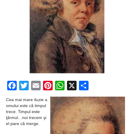
Facebook
Twitter
Email
Pinterest
WhatsApp
X
Partajeaz
Cea mai mare iluzie a
omului este că timpul
trece. Timpul este
ţărmul…noi trecem şi
el pare că merge.