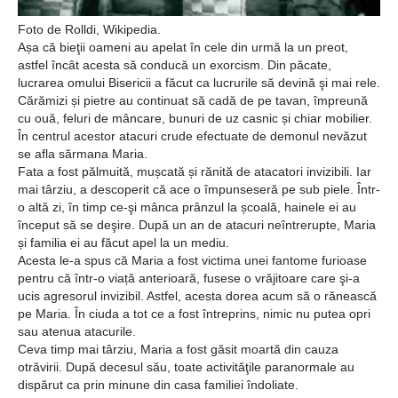
Foto de Rolldi, Wikipedia.
Așa că bieţii oameni au apelat în cele din urmă la un preot,
astfel încât acesta să conducă un exorcism. Din păcate,
lucrarea omului Bisericii a făcut ca lucrurile să devină şi mai rele.
Cărămizi și pietre au continuat să cadă de pe tavan, împreună
cu ouă, feluri de mâncare, bunuri de uz casnic și chiar mobilier.
În centrul acestor atacuri crude efectuate de demonul nevăzut
se afla sărmana Maria.
Fata a fost pălmuită, mușcată și rănită de atacatori invizibili. Iar
mai târziu, a descoperit că ace o împunseseră pe sub piele. Într-
o altă zi, în timp ce-şi mânca prânzul la școală, hainele ei au
început să se deşire. După un an de atacuri neîntrerupte, Maria
și familia ei au făcut apel la un mediu.
Acesta le-a spus că Maria a fost victima unei fantome furioase
pentru că într-o viață anterioară, fusese o vrăjitoare care şi-a
ucis agresorul invizibil. Astfel, acesta dorea acum să o rănească
pe Maria. În ciuda a tot ce a fost întreprins, nimic nu putea opri
sau atenua atacurile.
Ceva timp mai târziu, Maria a fost găsit moartă din cauza
otrăvirii. După decesul său, toate activităţile paranormale au
dispărut ca prin minune din casa familiei îndoliate.