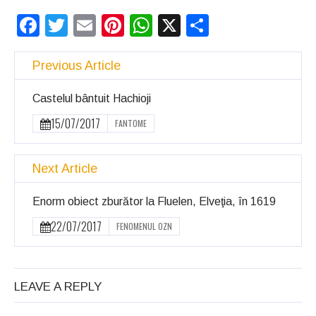
Facebook
Twitter
Email
Pinterest
WhatsApp
X
Partajeaz
Previous Article
Castelul bântuit Hachioji
15/07/2017
FANTOME
Next Article
Enorm obiect zburător la Fluelen, Elveţia, în 1619
22/07/2017
FENOMENUL OZN
LEAVE A REPLY