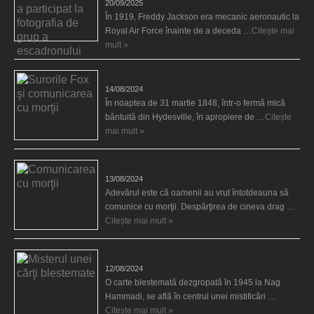
20/09/2025
În 1919, Freddy Jackson era mecanic aeronautic la
Royal Air Force înainte de a deceda …
Citește mai
mult »
Surorile Fox şi comunicarea cu morţii
14/08/2024
În noaptea de 31 martie 1848, într-o fermă mică
bântuită din Hydesville, în apropiere de …
Citește
mai mult »
Comunicarea cu morţii
13/08/2024
Adevărul este că oamenii au vrut întotdeauna să
comunice cu morţii. Despărţirea de cineva drag …
Citește mai mult »
Misterul unei cărţi blestemate
12/08/2024
O carte blestemată dezgropată în 1945 la Nag
Hammadi, se află în centrul unei mistificări …
Citește mai mult »