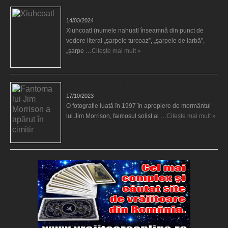
Xiuhcoatl
14/03/2024
Xiuhcoatl (numele nahuatl înseamnă din punct de
vedere literal „șarpele turcoaz”, „șarpele de iarbă”,
„şarpe …
Citește mai mult »
Fantoma lui Jim Morrison a apărut în cimitir
17/10/2023
O fotografie luată în 1997 în apropiere de mormântul
lui Jim Morrison, faimosul solist al …
Citește mai mult »