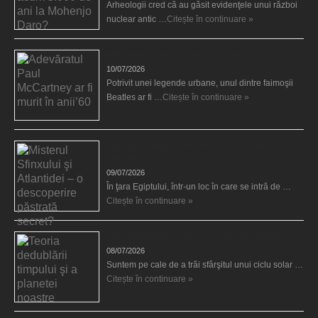
Arheologii cred că au găsit evidenţele unui război
nuclear antic …
Citește în continuare »
Adevăratul Paul McCartney ar fi murit în anii’60
10/07/2026
Potrivit unei legende urbane, unul dintre faimoşii
Beatles ar fi …
Citește în continuare »
Misterul Sfinxului şi Atlantidei – o descoperire
păstrată secret?
09/07/2026
În ţara Egiptului, într-un loc în care se intră de …
Citește în continuare »
Teoria dedublării timpului şi a planetei noastre
08/07/2026
Suntem pe cale de a trăi sfârşitul unui ciclu solar …
Citește în continuare »