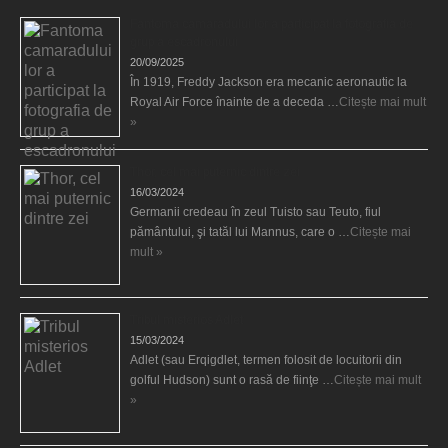
Fantoma camaradului lor a participat la fotografia de
grup a escadronului
20/09/2025
În 1919, Freddy Jackson era mecanic aeronautic la
Royal Air Force înainte de a deceda …
Citește mai mult
»
Thor, cel mai puternic dintre zei
16/03/2024
Germanii credeau în zeul Tuisto sau Teuto, fiul
pământului, şi tatăl lui Mannus, care o …
Citește mai
mult »
Tribul misterios Adlet
15/03/2024
Adlet (sau Erqigdlet, termen folosit de locuitorii din
golful Hudson) sunt o rasă de fiinţe …
Citește mai mult
»