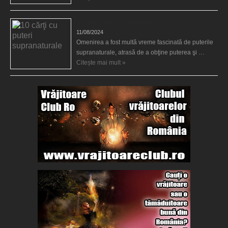
10 cărţi cu puteri supranaturale
11/08/2024
Omenirea a fost multă vreme fascinată de puterile
supranaturale, atrasă de a obţine puterea şi …
Citește mai mult »