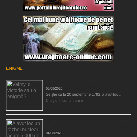
ENIGME
Valmy, o victorie sau o enigmă?
05/08/2026
Se ştie ca la 20 septembrie 1792, a avut loc …
Citește în continuare »
A avut loc un război nuclear acum 5.000 de ani la
Mohenjo Daro?
04/08/2026