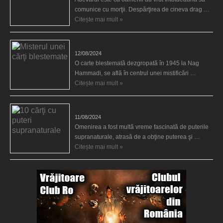
comunice cu morţii. Despărţirea de cineva drag …
Citește mai mult »
Misterul unei cărţi blestemate
12/08/2024
O carte blestemată dezgropată în 1945 la Nag
Hammadi, se află în centrul unei mistificări …
Citește mai mult »
10 cărţi cu puteri supranaturale
11/08/2024
Omenirea a fost multă vreme fascinată de puterile
supranaturale, atrasă de a obţine puterea şi …
Citește mai mult »