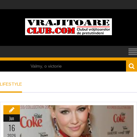
Valmy, o victorie
sau o enigmă?
LIFESTYLE
A avut loc un război
nuclear acum 5.000
de ani la Mohenjo
Jun
Daro?
16
Câteva sincronizări
2026