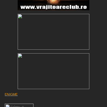
ENIGME
Valmy, o victorie sau o enigmă?