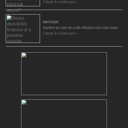
Citește în continuare »
Teoria dedublării timpului şi a planetei noastre
08/07/2026
Suntem pe cale de a trăi sfârşitul unui ciclu solar …
Citește în continuare »