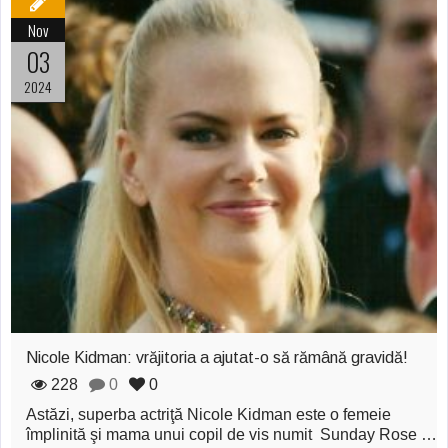
Ochii statuii
Nov
Fecioarei
03
sângerează
2024
Nicole Kidman: vrăjitoria a ajutat-o să rămână gravidă!
228
0
0
Astăzi, superba actriţă Nicole Kidman este o femeie
împlinită şi mama unui copil de vis numit Sunday Rose …