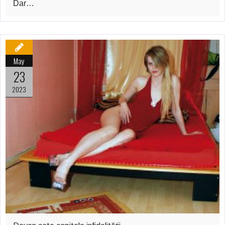
Dar…
May
23
2023