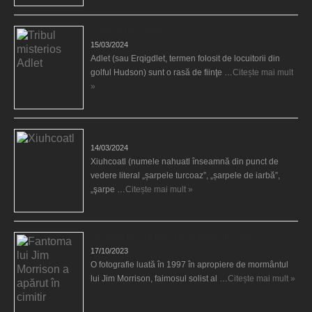
Tribul misterios Adlet
15/03/2024
Adlet (sau Erqigdlet, termen folosit de locuitorii din
golful Hudson) sunt o rasă de fiinţe …
Citește mai mult
»
Xiuhcoatl
14/03/2024
Xiuhcoatl (numele nahuatl înseamnă din punct de
vedere literal „șarpele turcoaz”, „șarpele de iarbă”,
„şarpe …
Citește mai mult »
Fantoma lui Jim Morrison a apărut în cimitir
17/10/2023
O fotografie luată în 1997 în apropiere de mormântul
lui Jim Morrison, faimosul solist al …
Citește mai mult »