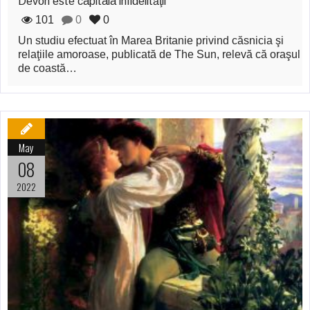
Devon este capitala infidelităţii
101
0
0
Un studiu efectuat în Marea Britanie privind căsnicia şi
relaţiile amoroase, publicată de The Sun, relevă că oraşul
de coastă…
May
08
2022