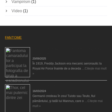
Vampirism
(1)
Video
(1)
FANTOME
Fantoma camaradului lor a participat la fotografia de
grup a escadronului
20/09/2025
În 1919, Freddy Jackson era mecanic aeronautic la
Royal Air Force înainte de a deceda …
Citește mai mult
»
Thor, cel mai puternic dintre zei
16/03/2024
Germanii credeau în zeul Tuisto sau Teuto, fiul
pământului, şi tatăl lui Mannus, care o …
Citește mai
mult »