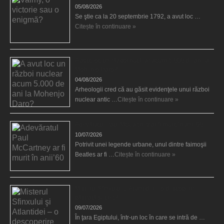
05/08/2026
Se ştie ca la 20 septembrie 1792, a avut loc …
Citește în continuare »
A avut loc un război nuclear acum 5.000 de ani la
Mohenjo Daro?
04/08/2026
Arheologii cred că au găsit evidenţele unui război
nuclear antic …
Citește în continuare »
Adevăratul Paul McCartney ar fi murit în anii’60
10/07/2026
Potrivit unei legende urbane, unul dintre faimoşii
Beatles ar fi …
Citește în continuare »
Misterul Sfinxului şi Atlantidei – o descoperire
păstrată secret?
09/07/2026
În ţara Egiptului, într-un loc în care se intră de …