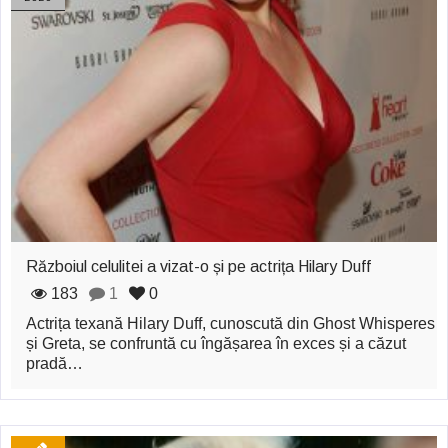
fericite ale Istoriei
Cimitirul bântuit din
Wenonah
Gest din disperare
în India
Băuturile în Bulgaria
Uimitoarea viaţă a
Războiul celulitei a vizat-o și pe actrița Hilary Duff
Teresei Neumann
183
1
0
Îngeri pe Marte
Actrița texană Hilary Duff, cunoscută din Ghost Whisperes
și Greta, se confruntă cu îngășarea în exces și a căzut
Îngerii salvează
pradă…
oamenii de la
accidente