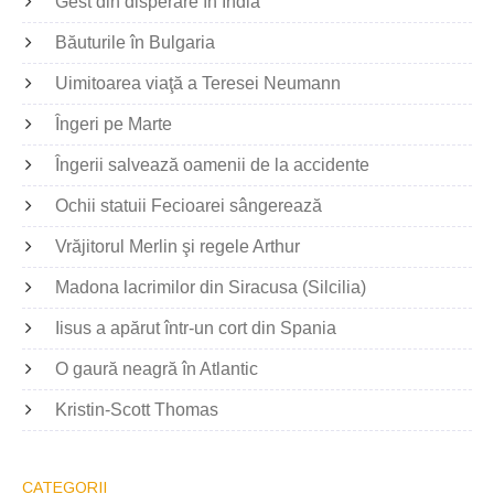
Gest din disperare în India
Băuturile în Bulgaria
Uimitoarea viaţă a Teresei Neumann
Îngeri pe Marte
Îngerii salvează oamenii de la accidente
Ochii statuii Fecioarei sângerează
Vrăjitorul Merlin şi regele Arthur
Madona lacrimilor din Siracusa (Silcilia)
Iisus a apărut într-un cort din Spania
O gaură neagră în Atlantic
Kristin-Scott Thomas
CATEGORII