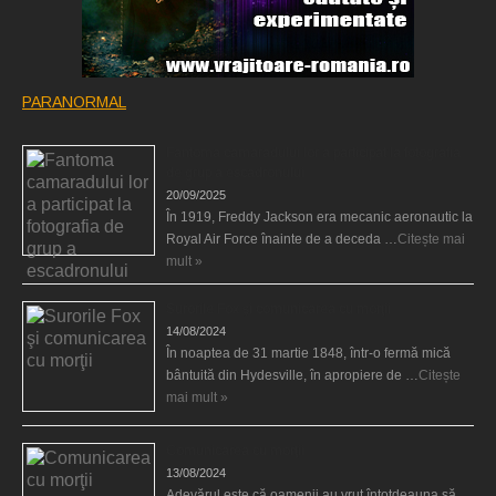
PARANORMAL
Fantoma camaradului lor a participat la fotografia
de grup a escadronului
20/09/2025
În 1919, Freddy Jackson era mecanic aeronautic la
Royal Air Force înainte de a deceda …
Citește mai
mult »
Surorile Fox şi comunicarea cu morţii
14/08/2024
În noaptea de 31 martie 1848, într-o fermă mică
bântuită din Hydesville, în apropiere de …
Citește
mai mult »
Comunicarea cu morţii
13/08/2024
Adevărul este că oamenii au vrut întotdeauna să