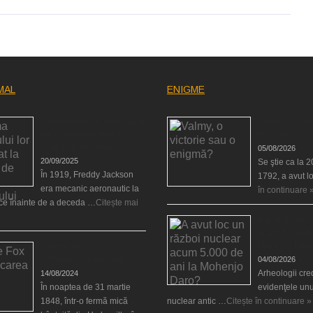
MAL
ENIGME
Fantoma camaradului lor a
Valmy, o victor
participat la fotografia de
enigmă?
grup a escadronului
05/08/2026
20/09/2025
Se ştie ca la 
În 1919, Freddy Jackson
1792, a avut l
era mecanic aeronautic la
în continuare 
rce înainte de a deceda …
Citește mai
A avut loc un 
acum 5.000 de
Mohenjo Daro
Surorile Fox şi
comunicarea cu morţii
04/08/2026
Arheologii cre
14/08/2024
În noaptea de 31 martie
evidenţele unu
1848, într-o fermă mică
nuclear antic …
Citește în continuare »