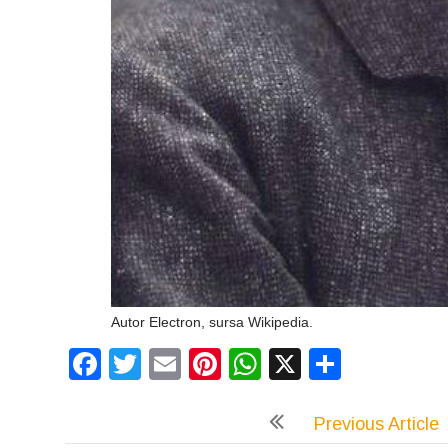
Autor Electron, sursa Wikipedia.
Facebook
Twitter
Email
Pinterest
WhatsApp
X
Partaj
Previous Article