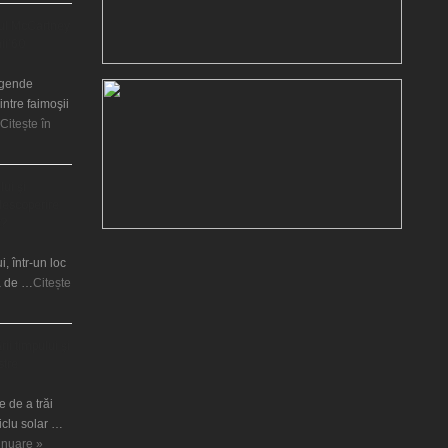
ul McCartney
nii’60
legende
intre faimoşii
Citește în
lui şi
 descoperire
t?
i, într-un loc
ră de …
Citește
ii timpului şi
stre
 de a trăi
ciclu solar …
tinuare »