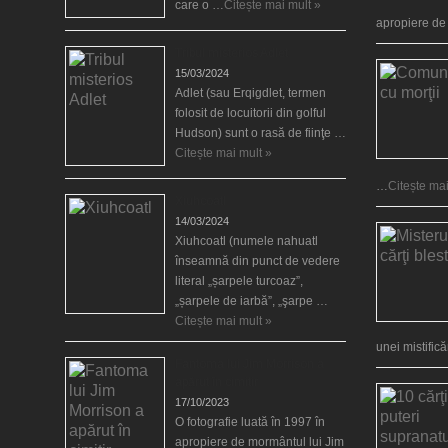
care o …
Citește mai mult »
apropiere d
Tribul misterios Adlet
15/03/2024
Adlet (sau Erqigdlet, termen
folosit de locuitorii din golful
Hudson) sunt o rasă de fiinţe …
Citește mai mult »
…
Citește mai
Xiuhcoatl
14/03/2024
Xiuhcoatl (numele nahuatl
înseamnă din punct de vedere
literal „șarpele turcoaz”,
„șarpele de iarbă”, „şarpe …
Citește mai mult »
unei mistific
Fantoma lui Jim Morrison a
apărut în cimitir
17/10/2023
O fotografie luată în 1997 în
apropiere de mormântul lui Jim