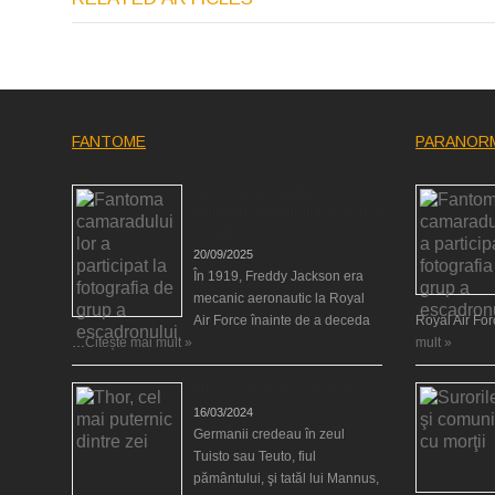
FANTOME
PARANOR
Fantoma camaradului lor a
participat la fotografia de grup a
escadronului
20/09/2025
În 1919, Freddy Jackson era
mecanic aeronautic la Royal
Air Force înainte de a deceda
Royal Air Fo
…
Citește mai mult »
mult »
Thor, cel mai puternic dintre zei
16/03/2024
Germanii credeau în zeul
Tuisto sau Teuto, fiul
pământului, şi tatăl lui Mannus,