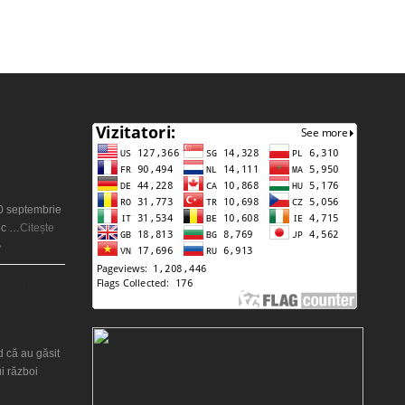
ie sau o
20 septembrie
oc …
Citește
»
război nuclear
 ani la
?
d că au găsit
i război