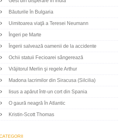
Gest din disperare în India
Băuturile în Bulgaria
Uimitoarea viaţă a Teresei Neumann
Îngeri pe Marte
Îngerii salvează oamenii de la accidente
Ochii statuii Fecioarei sângerează
Vrăjitorul Merlin şi regele Arthur
Madona lacrimilor din Siracusa (Silcilia)
Iisus a apărut într-un cort din Spania
O gaură neagră în Atlantic
Kristin-Scott Thomas
CATEGORII