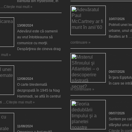
bântuită din Hydesville, în
e …
Citește mai mult »
Adevăratul Pa
ar fi murit în a
10/07/2026
Comunicarea cu morţii
Potrivit unei 
13/08/2024
urbane, unul d
Adevărul este că oamenii
Beatles ar fi …
au vrut întotdeauna să
continuare »
comunice cu morţii.
Despărţirea de cineva drag
 mult »
Misterul Sfinxu
Atlantidei – o
păstrată secre
Misterul unei cărţi
09/07/2026
blestemate
În ţara Egiptulu
12/08/2024
în care se int
O carte blestemată
în continuare »
dezgropată în 1945 la Nag
Hammadi, se află în centrul
Teoria dedublăr
ări …
Citește mai mult »
a planetei noa
08/07/2026
10 cărţi cu puteri
Suntem pe cale
supranaturale
sfârşitul unui 
11/08/2024
Citește în con