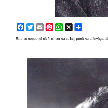
Facebook
Twitter
Email
Pinterest
WhatsApp
X
Partaj
Este cu neputinţă să fii sincer cu ceilalţi până nu ai învăţat să 