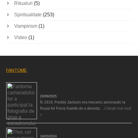
Ritualuri
(5)
Spiritualitate
(253)
Vampirism
(1)
Video
(1)
FANTOME
Fantoma camaradului lor a participat la fotografia de
grup a escadronului
20/09/2025
În 1919, Freddy Jackson era mecanic aeronautic la
Royal Air Force înainte de a deceda …
Citește mai mult
»
Thor, cel mai puternic dintre zei
16/03/2024