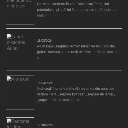
Germanii credeau în zeul Tuisto sau Teuto, fiul
pământului, şi tatăl lui Mannus, care o …
Citește mai
mult »
Tribul misterios Adlet
15/03/2024
Adlet (sau Erqigdlet, termen folosit de locuitorii din
golful Hudson) sunt o rasă de fiinţe …
Citește mai mult
»
Xiuhcoatl
14/03/2024
Xiuhcoatl (numele nahuatl înseamnă din punct de
vedere literal „șarpele turcoaz”, „șarpele de iarbă”,
„şarpe …
Citește mai mult »
Fantoma lui Jim Morrison a apărut în cimitir
17/10/2023