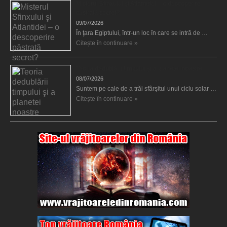
Misterul Sfinxului şi Atlantidei – o descoperire
păstrată secret?
09/07/2026
În ţara Egiptului, într-un loc în care se intră de …
Citește în continuare »
Teoria dedublării timpului şi a planetei noastre
08/07/2026
Suntem pe cale de a trăi sfârşitul unui ciclu solar …
Citește în continuare »