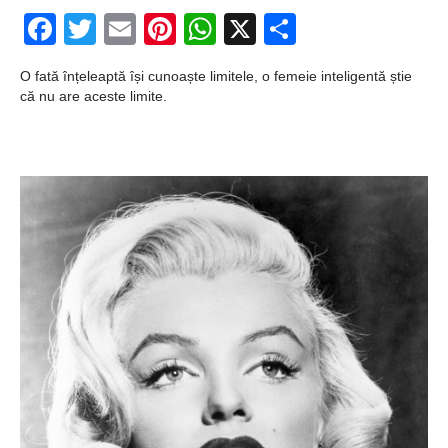
Ochii statuii
Facebook
Twitter
Email
Pinterest
WhatsApp
X
Partajeaz
Fecioarei
sângerează
O fată înțeleaptă își cunoaște limitele, o femeie inteligentă știe
că nu are aceste limite.