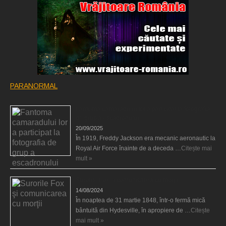
PARANORMAL
Fantoma camaradului lor a participat la fotografia
de grup a escadronului
20/09/2025
În 1919, Freddy Jackson era mecanic aeronautic la
Royal Air Force înainte de a deceda …
Citește mai
mult »
Surorile Fox şi comunicarea cu morţii
14/08/2024
În noaptea de 31 martie 1848, într-o fermă mică
bântuită din Hydesville, în apropiere de …
Citește
mai mult »