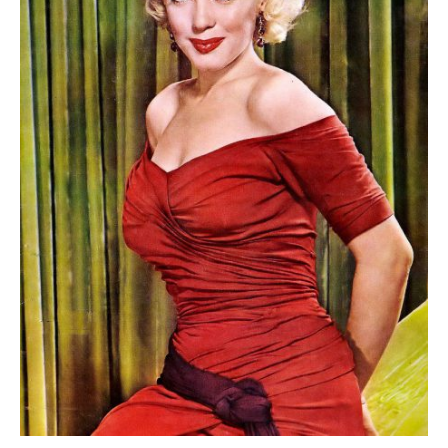
fericite ale Istoriei
Cimitirul bântuit din
Wenonah
Gest din disperare
în India
Băuturile în Bulgaria
Uimitoarea viaţă a
Teresei Neumann
Îngeri pe Marte
Îngerii salvează
oamenii de la
accidente