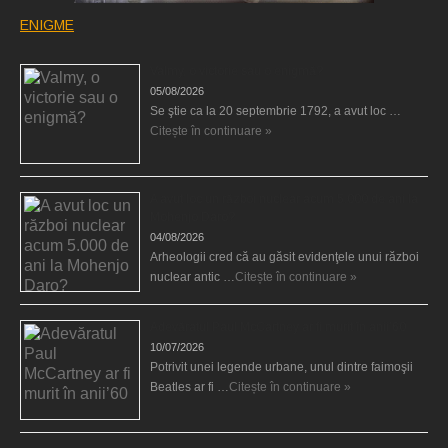
ENIGME
Valmy, o victorie sau o enigmă?
05/08/2026
Se ştie ca la 20 septembrie 1792, a avut loc …
Citește în continuare »
A avut loc un război nuclear acum 5.000 de ani la
Mohenjo Daro?
04/08/2026
Arheologii cred că au găsit evidenţele unui război
nuclear antic …
Citește în continuare »
Adevăratul Paul McCartney ar fi murit în anii’60
10/07/2026
Potrivit unei legende urbane, unul dintre faimoşii
Beatles ar fi …
Citește în continuare »