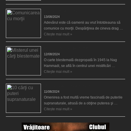
Comunicarea cu morţii
13/08/2024
Adevărul este că oamenii au vrut întotdeauna să
comunice cu morţii. Despărţirea de cineva drag …
Citește mai mult »
Misterul unei cărţi blestemate
12/08/2024
O carte blestemată dezgropată în 1945 la Nag
Hammadi, se află în centrul unei mistificări …
Citește mai mult »
10 cărţi cu puteri supranaturale
11/08/2024
Omenirea a fost multă vreme fascinată de puterile
supranaturale, atrasă de a obţine puterea şi …
Citește mai mult »