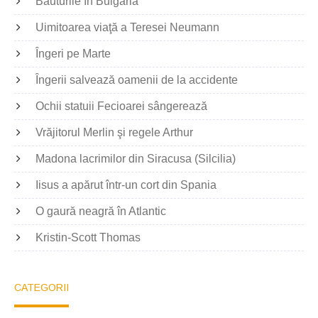
Băuturile în Bulgaria
Uimitoarea viaţă a Teresei Neumann
Îngeri pe Marte
Îngerii salvează oamenii de la accidente
Ochii statuii Fecioarei sângerează
Vrăjitorul Merlin şi regele Arthur
Madona lacrimilor din Siracusa (Silcilia)
Iisus a apărut într-un cort din Spania
O gaură neagră în Atlantic
Kristin-Scott Thomas
CATEGORII