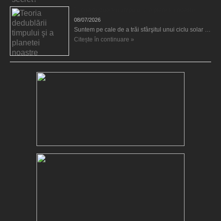
Teoria dedublării timpului şi a planetei noastre
08/07/2026
Suntem pe cale de a trăi sfârşitul unui ciclu solar …
Citește în continuare »