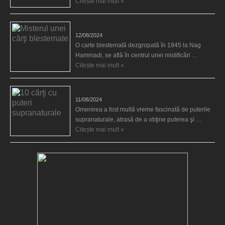
Citește mai mult »
Misterul unei cărţi blestemate
12/08/2024
O carte blestemată dezgropată în 1945 la Nag
Hammadi, se află în centrul unei mistificări …
Citește mai mult »
10 cărţi cu puteri supranaturale
11/08/2024
Omenirea a fost multă vreme fascinată de puterile
supranaturale, atrasă de a obţine puterea şi …
Citește mai mult »