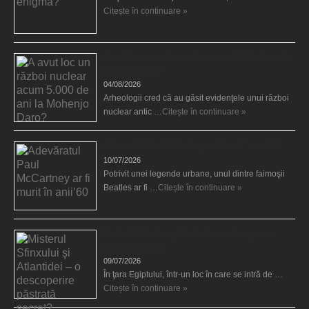
Citește în continuare »
A avut loc un război nuclear acum 5.000 de ani la
Mohenjo Daro?
04/08/2026
Arheologii cred că au găsit evidenţele unui război
nuclear antic …
Citește în continuare »
Adevăratul Paul McCartney ar fi murit în anii’60
10/07/2026
Potrivit unei legende urbane, unul dintre faimoşii
Beatles ar fi …
Citește în continuare »
Misterul Sfinxului şi Atlantidei – o descoperire
păstrată secret?
09/07/2026
În ţara Egiptului, într-un loc în care se intră de …
Citește în continuare »