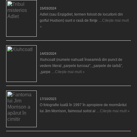
Tribul misterios Adlet
15/03/2024
Adlet (sau Erqigdlet, termen folosit de locuitorii din
golful Hudson) sunt o rasă de fiinţe …
Citește mai mult
»
Xiuhcoatl
14/03/2024
Xiuhcoatl (numele nahuatl înseamnă din punct de
vedere literal „șarpele turcoaz”, „șarpele de iarbă”,
„şarpe …
Citește mai mult »
Fantoma lui Jim Morrison a apărut în cimitir
17/10/2023
O fotografie luată în 1997 în apropiere de mormântul
lui Jim Morrison, faimosul solist al …
Citește mai mult »