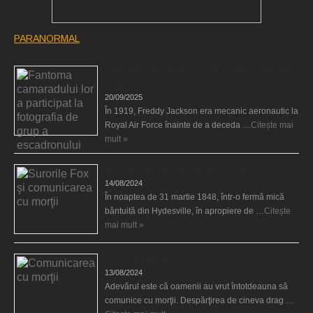
PARANORMAL
Fantoma camaradului lor a participat la fotografia
de grup a escadronului
20/09/2025
În 1919, Freddy Jackson era mecanic aeronautic la
Royal Air Force înainte de a deceda …
Citește mai
mult »
Surorile Fox şi comunicarea cu morţii
14/08/2024
În noaptea de 31 martie 1848, într-o fermă mică
bântuită din Hydesville, în apropiere de …
Citește
mai mult »
Comunicarea cu morţii
13/08/2024
Adevărul este că oamenii au vrut întotdeauna să
comunice cu morţii. Despărţirea de cineva drag …