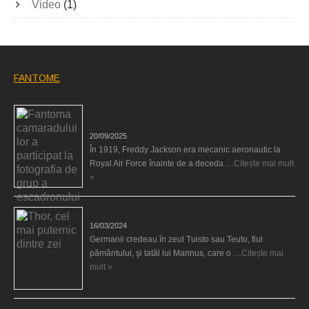
Video
(1)
FANTOME
Fantoma camaradului lor a participat la fotografia de
grup a escadronului
20/09/2025
În 1919, Freddy Jackson era mecanic aeronautic la
Royal Air Force înainte de a deceda …
Citește mai mult
»
Thor, cel mai puternic dintre zei
16/03/2024
Germanii credeau în zeul Tuisto sau Teuto, fiul
pământului, şi tatăl lui Mannus, care o …
Citește mai
mult »