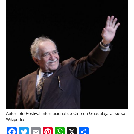
Ochii statuii
Fecioarei
sângerează
Autor foto Festival Internacional de Cine en Guadalajara, sursa
Wikipedia.
Facebook
Twitter
Email
Pinterest
WhatsApp
X
Partajeaz