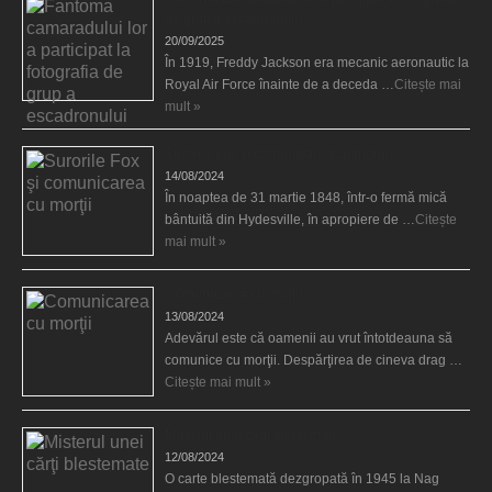
de grup a escadronului
20/09/2025
În 1919, Freddy Jackson era mecanic aeronautic la
Royal Air Force înainte de a deceda …
Citește mai
mult »
Surorile Fox şi comunicarea cu morţii
14/08/2024
În noaptea de 31 martie 1848, într-o fermă mică
bântuită din Hydesville, în apropiere de …
Citește
mai mult »
Comunicarea cu morţii
13/08/2024
Adevărul este că oamenii au vrut întotdeauna să
comunice cu morţii. Despărţirea de cineva drag …
Citește mai mult »
Misterul unei cărţi blestemate
12/08/2024
O carte blestemată dezgropată în 1945 la Nag