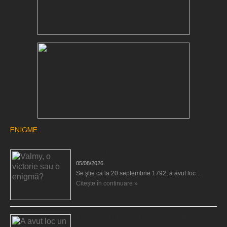
ENIGME
Valmy, o victorie sau o enigmă?
05/08/2026
Se ştie ca la 20 septembrie 1792, a avut loc …
Citește în continuare »
A avut loc un război nuclear acum 5.000 de ani la
Mohenjo Daro?