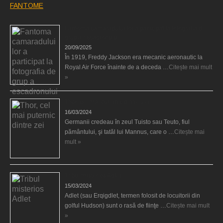
FANTOME
Fantoma camaradului lor a participat la fotografia de
grup a escadronului
20/09/2025
În 1919, Freddy Jackson era mecanic aeronautic la
Royal Air Force înainte de a deceda …
Citește mai mult
»
Thor, cel mai puternic dintre zei
16/03/2024
Germanii credeau în zeul Tuisto sau Teuto, fiul
pământului, şi tatăl lui Mannus, care o …
Citește mai
mult »
Tribul misterios Adlet
15/03/2024
Adlet (sau Erqigdlet, termen folosit de locuitorii din
golful Hudson) sunt o rasă de fiinţe …
Citește mai mult
»