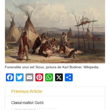
Ochii statuii
Fecioarei
sângerează
Funeraliile unui sef Sioux, pictura de Karl Bodmer, Wikipedia.
Facebook
Twitter
Email
Pinterest
WhatsApp
X
Partajeaz
Previous Article
Clanul mafiot Gotti