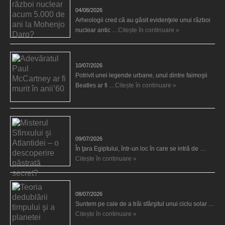
04/08/2026
Arheologii cred că au găsit evidenţele unui război
nuclear antic …
Citește în continuare »
Adevăratul Paul McCartney ar fi murit în anii’60
10/07/2026
Potrivit unei legende urbane, unul dintre faimoşii
Beatles ar fi …
Citește în continuare »
Misterul Sfinxului şi Atlantidei – o descoperire
păstrată secret?
09/07/2026
În ţara Egiptului, într-un loc în care se intră de …
Citește în continuare »
Teoria dedublării timpului şi a planetei noastre
08/07/2026
Suntem pe cale de a trăi sfârşitul unui ciclu solar …
Citește în continuare »