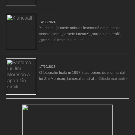
Xiuhcoatl
14/03/2024
Xiuhcoatl (numele nahuatl înseamnă din punct de
vedere literal „șarpele turcoaz”, „șarpele de iarbă”,
„şarpe …
Citește mai mult »
Fantoma lui Jim Morrison a apărut în cimitir
17/10/2023
O fotografie luată în 1997 în apropiere de mormântul
lui Jim Morrison, faimosul solist al …
Citește mai mult »