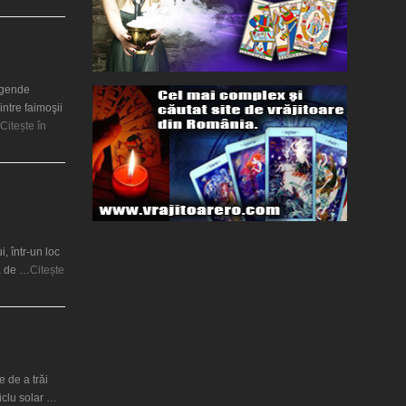
ul McCartney
nii’60
legende
intre faimoşii
Citește în
lui şi
 descoperire
t?
i, într-un loc
ră de …
Citește
ii timpului şi
stre
 de a trăi
ciclu solar …