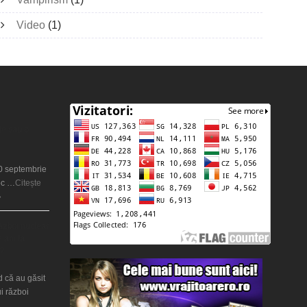
Video
(1)
ie sau o
20 septembrie
oc …
Citește
»
război nuclear
 ani la
?
d că au găsit
i război