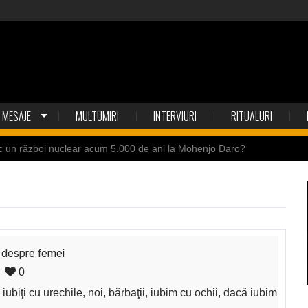
MESAJE
MULTUMIRI
INTERVIURI
RITUALURI
i nuclear acum 5.000 de ani la Mohenjo Daro?
Câteva
 despre femei
0
 iubiţi cu urechile, noi, bărbaţii, iubim cu ochii, dacă iubim