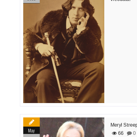
Meryl Streep
May
66
0