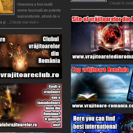
Citește în con
Omenirea a fost multă
vreme fascinată de puterile
supranaturale, atrasă de a
ea şi …
Citește mai mult »