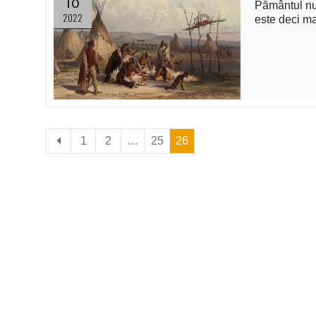
Pământul nu
2022
este deci m
1
2
…
25
26