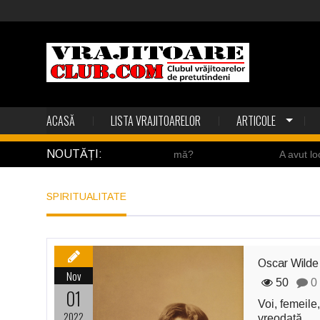
ACASĂ
LISTA VRAJITOARELOR
ARTICOLE
NOUTĂȚI:
Valmy, o victorie sau o enigmă?
A avut loc un războ
SPIRITUALITATE
Oscar Wilde
Nov
50
0
01
Voi, femeile,
2022
vreodată.