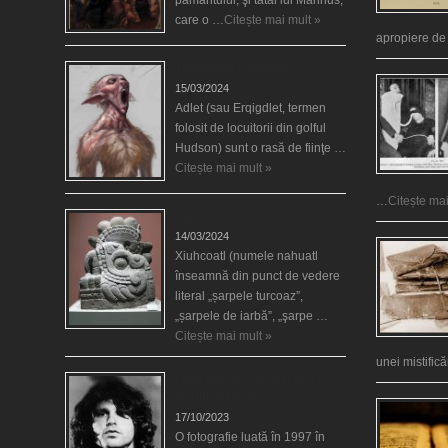
pământului, şi tatăl lui Mannus,
care o …
Citește mai mult »
apropiere d
Tribul misterios Adlet
15/03/2024
Adlet (sau Erqigdlet, termen
folosit de locuitorii din golful
Hudson) sunt o rasă de fiinţe …
Citește mai mult »
…
Citește mai
Xiuhcoatl
14/03/2024
Xiuhcoatl (numele nahuatl
înseamnă din punct de vedere
literal „șarpele turcoaz”,
„șarpele de iarbă”, „şarpe …
Citește mai mult »
unei mistific
Fantoma lui Jim Morrison a
apărut în cimitir
17/10/2023
O fotografie luată în 1997 în