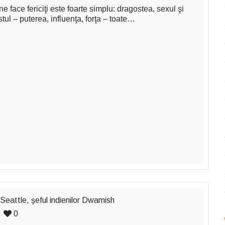
e face fericiţi este foarte simplu: dragostea, sexul şi
stul – puterea, influenţa, forţa – toate…
i Seattle, şeful indienilor Dwamish
0