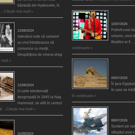
bântuită din Hydesville, în
e …
Citește mai mult »
Adevăratul Pa
ar fi murit în a
10/07/2026
Comunicarea cu morţii
Potrivit unei 
13/08/2024
urbane, unul d
Adevărul este că oamenii
Beatles ar fi …
au vrut întotdeauna să
continuare »
comunice cu morţii.
Despărţirea de cineva drag
 mult »
Misterul Sfinxu
Atlantidei – o
păstrată secre
Misterul unei cărţi
09/07/2026
blestemate
În ţara Egiptulu
12/08/2024
în care se int
O carte blestemată
în continuare »
dezgropată în 1945 la Nag
Hammadi, se află în centrul
Teoria dedublăr
ări …
Citește mai mult »
a planetei noa
08/07/2026
10 cărţi cu puteri
Suntem pe cale
supranaturale
sfârşitul unui 
11/08/2024