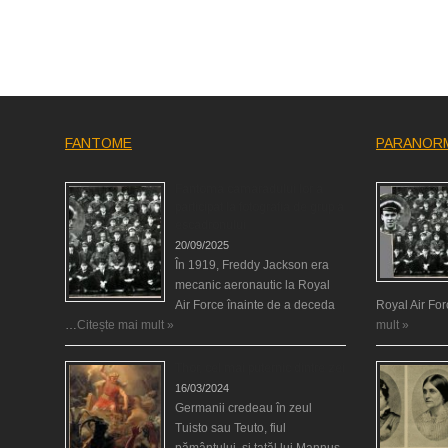
FANTOME
PARANOR
Fantoma camaradului lor a
participat la fotografia de grup a
escadronului
20/09/2025
În 1919, Freddy Jackson era
mecanic aeronautic la Royal
Air Force înainte de a deceda
Royal Air Fo
…
Citește mai mult »
mult »
Thor, cel mai puternic dintre zei
16/03/2024
Germanii credeau în zeul
Tuisto sau Teuto, fiul