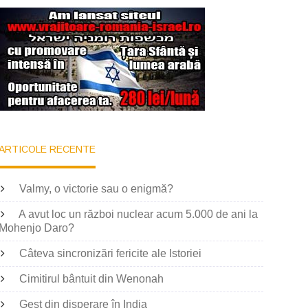
ARTICOLE RECENTE
Valmy, o victorie sau o enigmă?
A avut loc un război nuclear acum 5.000 de ani la
Mohenjo Daro?
Câteva sincronizări fericite ale Istoriei
Cimitirul bântuit din Wenonah
Gest din disperare în India