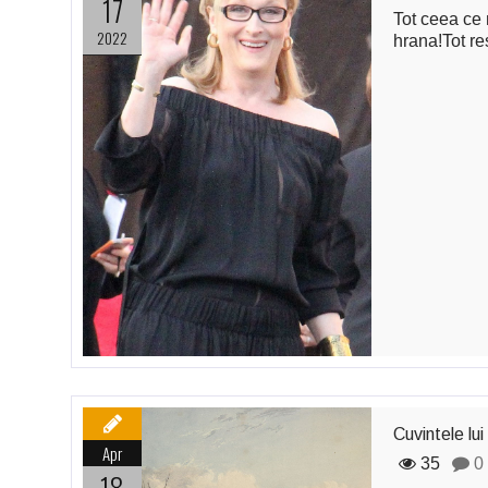
17
Tot ceea ce n
2022
hrana!Tot re
Cuvintele lu
Apr
35
0
18