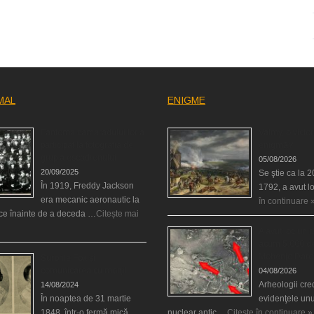
MAL
ENIGME
Fantoma camaradului lor a
Valmy, o victor
participat la fotografia de
enigmă?
grup a escadronului
05/08/2026
20/09/2025
Se ştie ca la 
În 1919, Freddy Jackson
1792, a avut l
era mecanic aeronautic la
în continuare 
rce înainte de a deceda …
Citește mai
A avut loc un 
acum 5.000 de
Mohenjo Daro
Surorile Fox şi
comunicarea cu morţii
04/08/2026
Arheologii cre
14/08/2024
În noaptea de 31 martie
evidenţele unu
1848, într-o fermă mică
nuclear antic …
Citește în continuare »