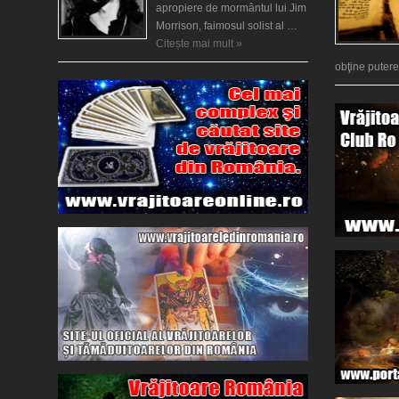
apropiere de mormântul lui Jim
Morrison, faimosul solist al …
Citește mai mult »
obţine puter