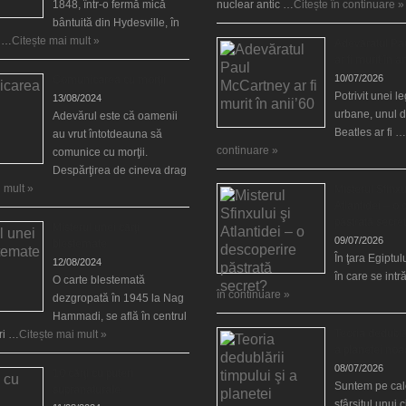
1848, într-o fermă mică
nuclear antic …
Citește în continuare »
bântuită din Hydesville, în
e …
Citește mai mult »
Adevăratul Pa
ar fi murit în a
10/07/2026
Comunicarea cu morţii
Potrivit unei 
13/08/2024
urbane, unul d
Adevărul este că oamenii
Beatles ar fi …
au vrut întotdeauna să
continuare »
comunice cu morţii.
Despărţirea de cineva drag
 mult »
Misterul Sfinxu
Atlantidei – o
păstrată secre
Misterul unei cărţi
09/07/2026
blestemate
În ţara Egiptulu
12/08/2024
în care se int
O carte blestemată
în continuare »
dezgropată în 1945 la Nag
Hammadi, se află în centrul
Teoria dedublăr
ări …
Citește mai mult »
a planetei noa
08/07/2026
10 cărţi cu puteri
Suntem pe cale
supranaturale
sfârşitul unui 