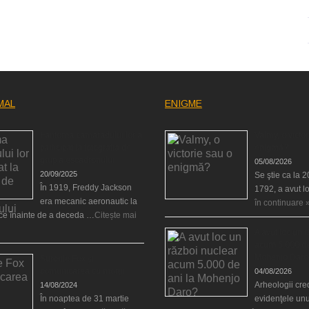
MAL
ENIGME
Fantoma camaradului lor a
Valmy, o victor
participat la fotografia de
enigmă?
grup a escadronului
05/08/2026
20/09/2025
Se ştie ca la 
În 1919, Freddy Jackson
1792, a avut l
era mecanic aeronautic la
în continuare 
rce înainte de a deceda …
Citește mai
A avut loc un 
acum 5.000 de
Mohenjo Daro
Surorile Fox şi
comunicarea cu morţii
04/08/2026
Arheologii cre
14/08/2024
În noaptea de 31 martie
evidenţele unu