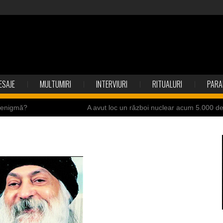
ESAJE
MULTUMIRI
INTERVIURI
RITUALURI
PARA
o enigmă?
A avut loc un război nuclear acum 5.000 d
ite ale Istoriei
Cimitirul bântuit din Wenonah
ndia
Băuturile în Bulgaria
resei Neumann
Îngeri pe Marte
ii de la accidente
Ochii statuii Fecioarei sângerează