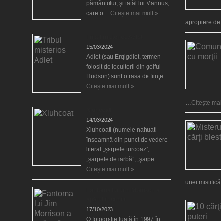
pământului, şi tatăl lui Mannus,
care o …
Citește mai mult »
apropiere d
Tribul misterios Adlet
15/03/2024
Adlet (sau Erqigdlet, termen
folosit de locuitorii din golful
Hudson) sunt o rasă de fiinţe …
Citește mai mult »
…
Citește mai
Xiuhcoatl
14/03/2024
Xiuhcoatl (numele nahuatl
înseamnă din punct de vedere
literal „șarpele turcoaz”,
„șarpele de iarbă”, „şarpe …
Citește mai mult »
unei mistific
Fantoma lui Jim Morrison a
apărut în cimitir
17/10/2023
O fotografie luată în 1997 în