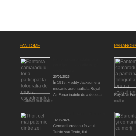
FANTOME
PARANOR
Fantoma camaradului lor a
participat la fotografia de grup a
escadronului
20/09/2025
În 1919, Freddy Jackson era
mecanic aeronautic la Royal
Air Force înainte de a deceda
Royal Air Fo
…
Citește mai mult »
mult »
Thor, cel mai puternic dintre zei
16/03/2024
Germanii credeau în zeul
Tuisto sau Teuto, fiul