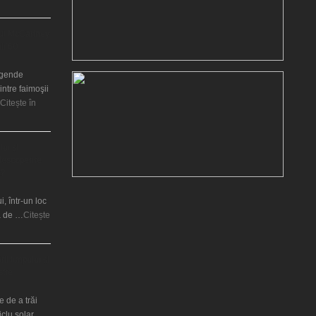
ul McCartney
nii’60
legende
intre faimoşii
Citește în
lui şi
 descoperire
t?
i, într-un loc
ră de …
Citește
ii timpului şi
stre
 de a trăi
ciclu solar …