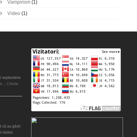
Vampirism
(1)
Video
(1)
ie sau o
20 septembrie
oc …
Citește
»
război nuclear
 ani la
?
d că au găsit
i război