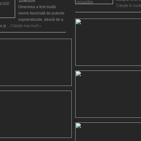
11/08/2024
Citește în con
Omenirea a fost multă
vreme fascinată de puterile
supranaturale, atrasă de a
ea şi …
Citește mai mult »