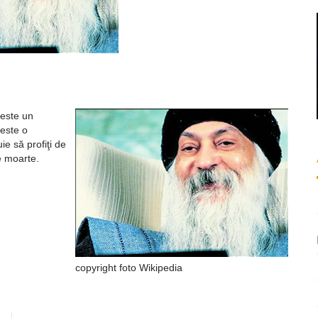
ează
 este un
 este o
ie să profiţi de
e moarte.
copyright foto Wikipedia
ează