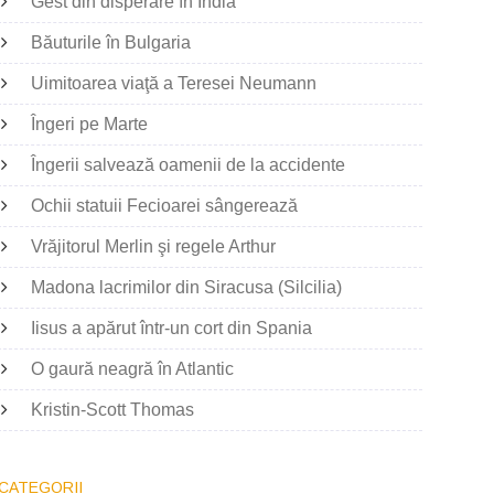
Gest din disperare în India
Băuturile în Bulgaria
Uimitoarea viaţă a Teresei Neumann
Îngeri pe Marte
Îngerii salvează oamenii de la accidente
Ochii statuii Fecioarei sângerează
Vrăjitorul Merlin şi regele Arthur
Madona lacrimilor din Siracusa (Silcilia)
Iisus a apărut într-un cort din Spania
O gaură neagră în Atlantic
Kristin-Scott Thomas
CATEGORII