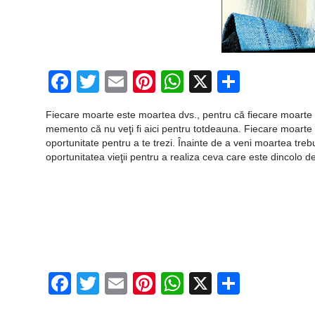
Facebook
Twitter
Email
Pinterest
WhatsApp
X
Partaj
Fiecare moarte este moartea dvs., pentru că fiecare moarte
memento că nu veţi fi aici pentru totdeauna. Fiecare moarte
oportunitate pentru a te trezi. Înainte de a veni moartea trebu
oportunitatea vieţii pentru a realiza ceva care este dincolo d
Facebook
Twitter
Email
Pinterest
WhatsApp
X
Partaj