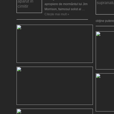
apropiere de mormântul lui Jim
Morrison, faimosul solist al …
Citește mai mult »
obţine puter