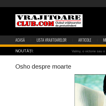
ACASĂ
LISTA VRAJITOARELOR
ARTICOLE
M
NOUTĂȚI:
Valmy, o victorie sau 
Câteva sincronizări feric
Osho despre moarte
Gest din disperare în I
Uimitoarea viaţă a Te
Îngerii salvează oamen