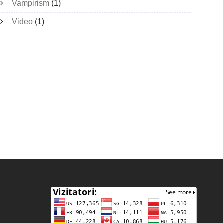
Vampirism
(1)
Video
(1)
ie sau o