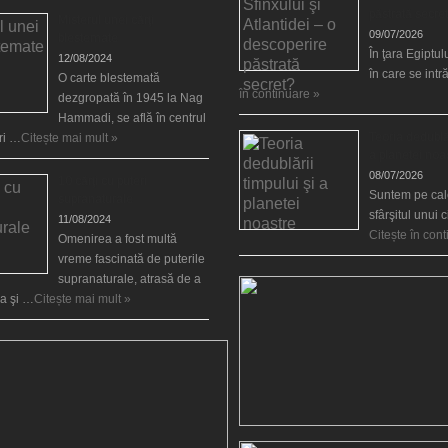
păstrată secre
Misterul unei cărţi
09/07/2026
blestemate
În ţara Egiptulu
12/08/2024
în care se int
O carte blestemată
în continuare »
dezgropată în 1945 la Nag
Hammadi, se află în centrul
Teoria dedublăr
ări …
Citește mai mult »
a planetei noa
08/07/2026
10 cărţi cu puteri
Suntem pe cale
supranaturale
sfârşitul unui 
11/08/2024
Citește în con
Omenirea a fost multă
vreme fascinată de puterile
supranaturale, atrasă de a
ea şi …
Citește mai mult »