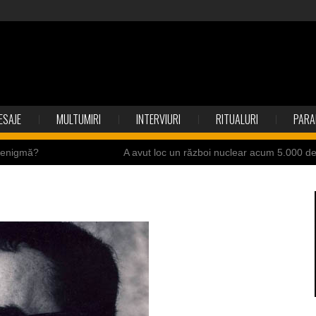
ESAJE
MULTUMIRI
INTERVIURI
RITUALURI
PARA
o enigmă?
A avut loc un război nuclear acum 5.000 d
ite ale Istoriei
Cimitirul bântuit din Wenonah
ndia
Băuturile în Bulgaria
resei Neumann
Îngeri pe Marte
ii de la accidente
Ochii statuii Fecioarei sângerează