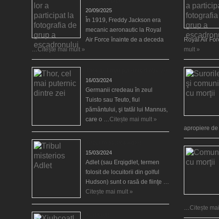
escadronului
20/09/2025
În 1919, Freddy Jackson era
mecanic aeronautic la Royal
Air Force înainte de a deceda
Royal Air Fo
…
Citește mai mult »
mult »
Thor, cel mai puternic dintre zei
16/03/2024
Germanii credeau în zeul
Tuisto sau Teuto, fiul
pământului, şi tatăl lui Mannus,
care o …
Citește mai mult »
apropiere d
Tribul misterios Adlet
15/03/2024
Adlet (sau Erqigdlet, termen
folosit de locuitorii din golful
Hudson) sunt o rasă de fiinţe …
Citește mai mult »
…
Citește mai
Xiuhcoatl