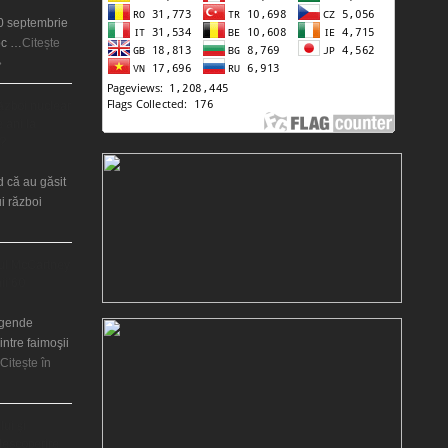
20 septembrie
oc …
Citește
»
război nuclear
 ani la
?
d că au găsit
i război
ul McCartney
nii’60
legende
intre faimoşii
Citește în
lui şi
 descoperire