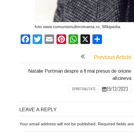
foto www.comunismulinromania.ro, Wikipedia.
Facebook
Twitter
Email
Pinterest
WhatsApp
X
Partaj
Previous Article
Natalie Portman despre a fi mai presus de oricine
altcineva
19/12/2023
SPIRITUALITATE
LEAVE A REPLY
Your email address will not be published. Required fields a