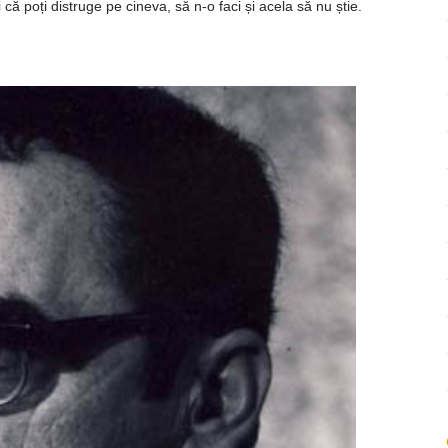
 că poți distruge pe cineva, să n-o faci și acela să nu știe.