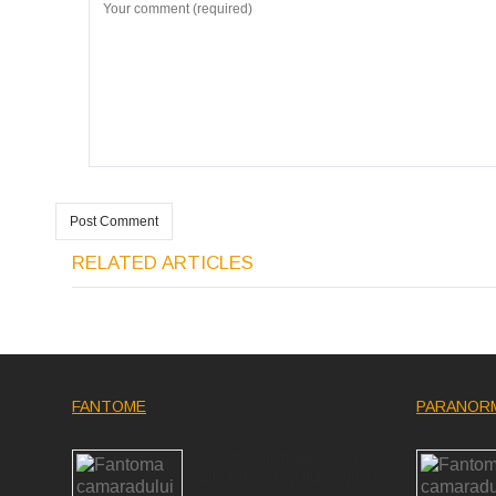
RELATED ARTICLES
FANTOME
PARANOR
Fantoma camaradului lor a
participat la fotografia de grup a