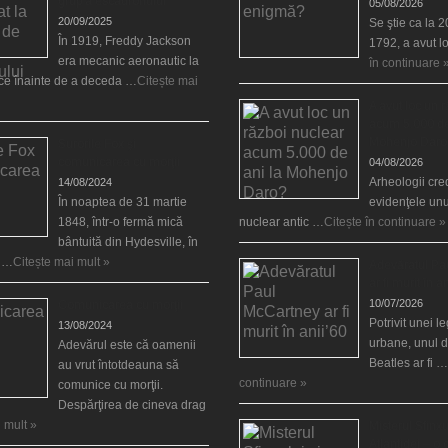
grup a escadronului
05/08/2026
20/09/2025
Se ştie ca la 
În 1919, Freddy Jackson
1792, a avut l
era mecanic aeronautic la
în continuare 
rce înainte de a deceda …
Citește mai
A avut loc un 
acum 5.000 de
Mohenjo Daro
Surorile Fox şi
comunicarea cu morţii
04/08/2026
Arheologii cre
14/08/2024
În noaptea de 31 martie
evidenţele unu
1848, într-o fermă mică
nuclear antic …
Citește în continuare »
bântuită din Hydesville, în
e …
Citește mai mult »
Adevăratul Pa
ar fi murit în a
10/07/2026
Comunicarea cu morţii
Potrivit unei 
13/08/2024
urbane, unul d
Adevărul este că oamenii
Beatles ar fi …
au vrut întotdeauna să
continuare »
comunice cu morţii.
Despărţirea de cineva drag
 mult »
Misterul Sfinxu
Atlantidei – o