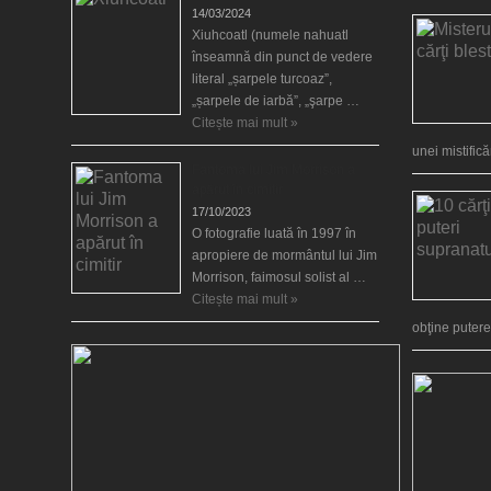
14/03/2024
Xiuhcoatl (numele nahuatl
înseamnă din punct de vedere
literal „șarpele turcoaz”,
„șarpele de iarbă”, „şarpe …
Citește mai mult »
unei mistific
Fantoma lui Jim Morrison a
apărut în cimitir
17/10/2023
O fotografie luată în 1997 în
apropiere de mormântul lui Jim
Morrison, faimosul solist al …
Citește mai mult »
obţine puter