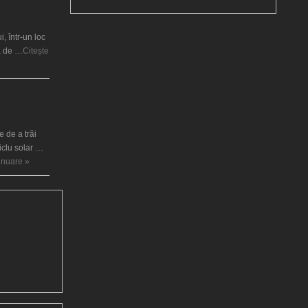
t?
i, într-un loc
ră de …
Citește
ii timpului şi
stre
 de a trăi
ciclu solar …
tinuare »