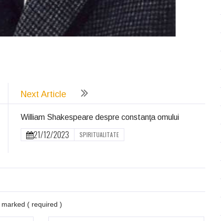
ează
Next Article
William Shakespeare despre constanţa omului
21/12/2023
SPIRITUALITATE
re marked
( required )