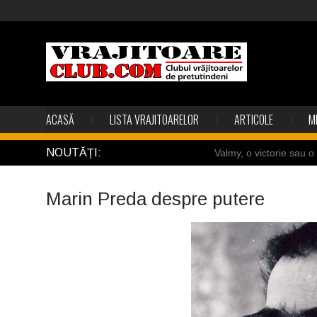
ACASĂ
LISTA VRAJITOARELOR
ARTICOLE
M
NOUTĂȚI:
Valmy, o victorie sau 
Câteva sincronizări feric
Marin Preda despre putere
Gest din disperare în I
Uimitoarea viaţă a Te
Îngerii salvează oamen