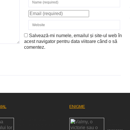
Salvează-mi numele, emailul și site-ul web în
acest navigator pentru data viitoare când o să
comentez.
MAL
ENIGME
Fantoma camaradului lor a
Valmy, o victor
participat la fotografia de
enigmă?