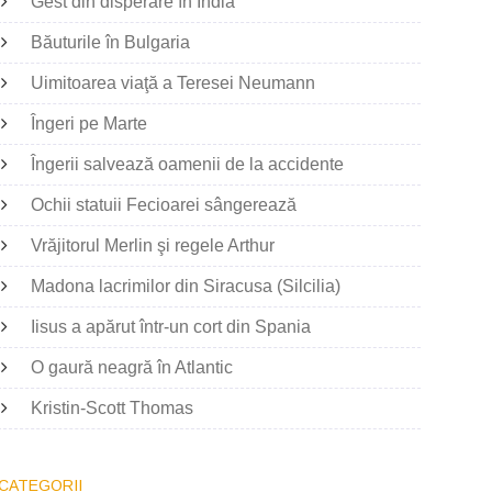
Gest din disperare în India
Băuturile în Bulgaria
Uimitoarea viaţă a Teresei Neumann
Îngeri pe Marte
Îngerii salvează oamenii de la accidente
Ochii statuii Fecioarei sângerează
Vrăjitorul Merlin şi regele Arthur
Madona lacrimilor din Siracusa (Silcilia)
Iisus a apărut într-un cort din Spania
O gaură neagră în Atlantic
Kristin-Scott Thomas
CATEGORII