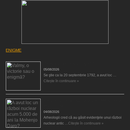
ENIGME
Valmy, o victorie sau o enigmă?
05/08/2026
Se ştie ca la 20 septembrie 1792, a avut loc …
Citește în continuare »
A avut loc un război nuclear acum 5.000 de ani la
Mohenjo Daro?
04/08/2026
Arheologii cred că au găsit evidenţele unui război
nuclear antic …
Citește în continuare »