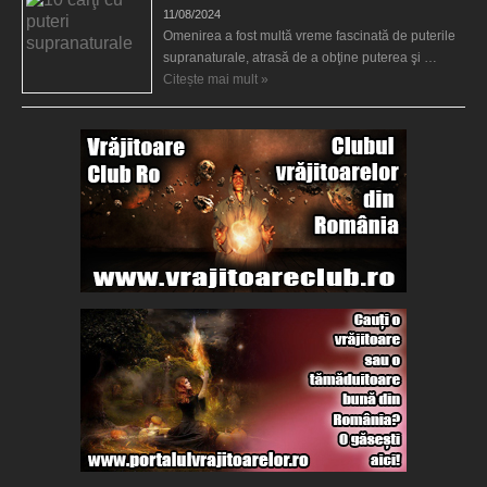
11/08/2024
Omenirea a fost multă vreme fascinată de puterile
supranaturale, atrasă de a obţine puterea şi …
Citește mai mult »