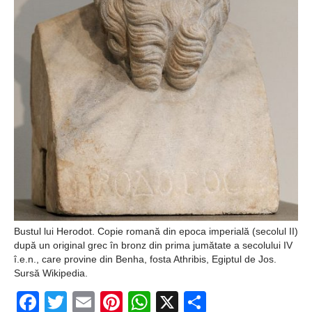
Bustul lui Herodot. Copie romană din epoca imperială (secolul II)
după un original grec în bronz din prima jumătate a secolului IV
î.e.n., care provine din Benha, fosta Athribis, Egiptul de Jos.
Sursă Wikipedia.
Facebook
Twitter
Email
Pinterest
WhatsApp
X
Partajeaz