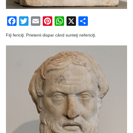
Ochii statuii
Fecioarei
Facebook
Twitter
Email
Pinterest
WhatsApp
X
Partajeaz
sângerează
Fiţi fericiţi. Prietenii dispar când sunteţi nefericiţi.