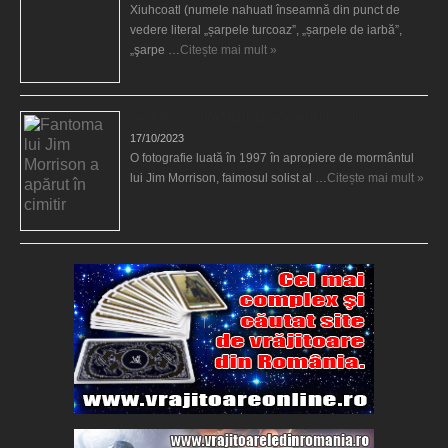
Xiuhcoatl (numele nahuatl înseamnă din punct de
vedere literal „șarpele turcoaz”, „șarpele de iarbă”,
„şarpe …
Citește mai mult »
Fantoma lui Jim Morrison a apărut în cimitir
17/10/2023
O fotografie luată în 1997 în apropiere de mormântul
lui Jim Morrison, faimosul solist al …
Citește mai mult »