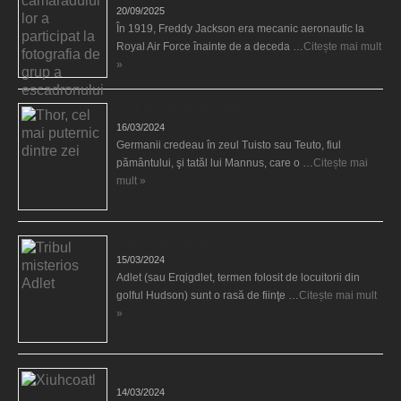
20/09/2025
În 1919, Freddy Jackson era mecanic aeronautic la
Royal Air Force înainte de a deceda …
Citește mai mult
»
Thor, cel mai puternic dintre zei
16/03/2024
Germanii credeau în zeul Tuisto sau Teuto, fiul
pământului, şi tatăl lui Mannus, care o …
Citește mai
mult »
Tribul misterios Adlet
15/03/2024
Adlet (sau Erqigdlet, termen folosit de locuitorii din
golful Hudson) sunt o rasă de fiinţe …
Citește mai mult
»
Xiuhcoatl
14/03/2024