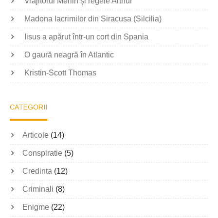
Vrăjitorul Merlin şi regele Arthur
Madona lacrimilor din Siracusa (Silcilia)
Iisus a apărut într-un cort din Spania
O gaură neagră în Atlantic
Kristin-Scott Thomas
CATEGORII
Articole
(14)
Conspiratie
(5)
Credinta
(12)
Criminali
(8)
Enigme
(22)