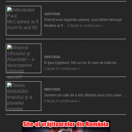
Adevăratul Paul McCartney ar fi murit în anii’60
10/07/2026
Potrivit unei legende urbane, unul dintre faimoşii
Beatles ar fi …
Citește în continuare »
Misterul Sfinxului şi Atlantidei – o descoperire
păstrată secret?
09/07/2026
În ţara Egiptului, într-un loc în care se intră de …
Citește în continuare »
Teoria dedublării timpului şi a planetei noastre
08/07/2026
Suntem pe cale de a trăi sfârşitul unui ciclu solar …
Citește în continuare »