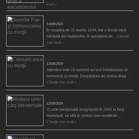
mult »
Surorile Fox şi comunicarea cu morţii
14/08/2024
În noaptea de 31 martie 1848, într-o fermă mică
bântuită din Hydesville, în apropiere de …
Citește
mai mult »
Comunicarea cu morţii
13/08/2024
Adevărul este că oamenii au vrut întotdeauna să
comunice cu morţii. Despărţirea de cineva drag …
Citește mai mult »
Misterul unei cărţi blestemate
12/08/2024
O carte blestemată dezgropată în 1945 la Nag
Hammadi, se află în centrul unei mistificări …
Citește mai mult »
10 cărţi cu puteri supranaturale