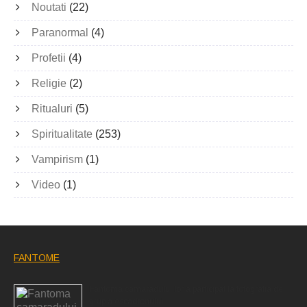
Noutati
(22)
Paranormal
(4)
Profetii
(4)
Religie
(2)
Ritualuri
(5)
Spiritualitate
(253)
Vampirism
(1)
Video
(1)
FANTOME
Fantoma camaradului lor a participat la fotografia de
grup a escadronului