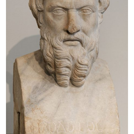
fericite ale Istoriei
Cimitirul bântuit din
Wenonah
Gest din disperare
în India
Băuturile în Bulgaria
Uimitoarea viaţă a
Teresei Neumann
Îngeri pe Marte
Îngerii salvează
oamenii de la
accidente