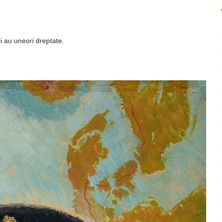
ează
i au uneori dreptate.