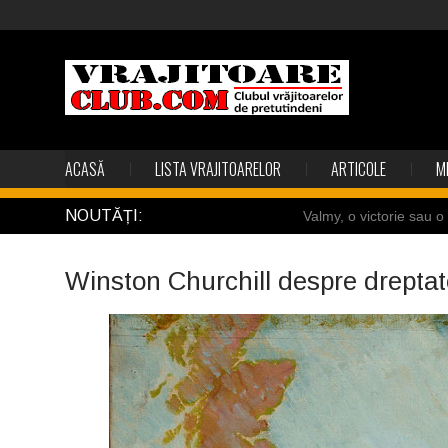
ACASĂ
LISTA VRAJITOARELOR
ARTICOLE
M
NOUTĂȚI:
Valmy, o victorie sau 
Câteva sincronizări feric
Winston Churchill despre drepta
Gest din disperare în I
Uimitoarea viaţă a Te
Îngerii salvează oamen