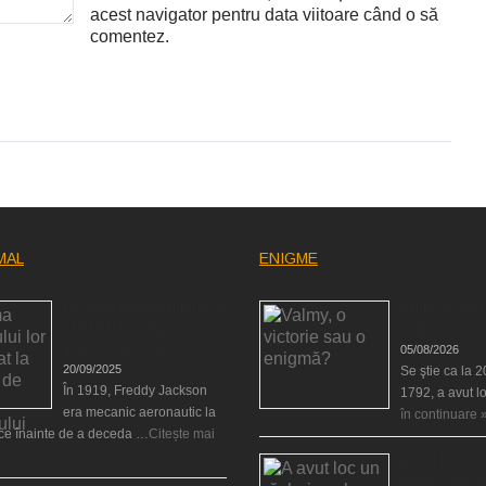
acest navigator pentru data viitoare când o să
comentez.
MAL
ENIGME
Fantoma camaradului lor a
Valmy, o victor
participat la fotografia de
enigmă?
grup a escadronului
05/08/2026
20/09/2025
Se ştie ca la 
În 1919, Freddy Jackson
1792, a avut l
era mecanic aeronautic la
în continuare 
rce înainte de a deceda …
Citește mai
A avut loc un 
acum 5.000 de