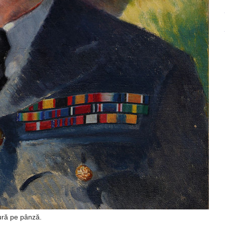
tură pe pânză.