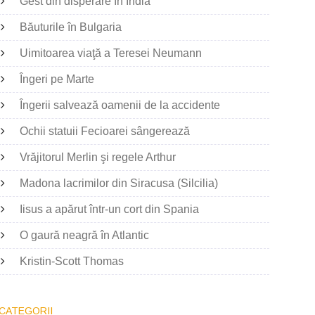
Gest din disperare în India
Băuturile în Bulgaria
Uimitoarea viaţă a Teresei Neumann
Îngeri pe Marte
Îngerii salvează oamenii de la accidente
Ochii statuii Fecioarei sângerează
Vrăjitorul Merlin şi regele Arthur
Madona lacrimilor din Siracusa (Silcilia)
Iisus a apărut într-un cort din Spania
O gaură neagră în Atlantic
Kristin-Scott Thomas
CATEGORII