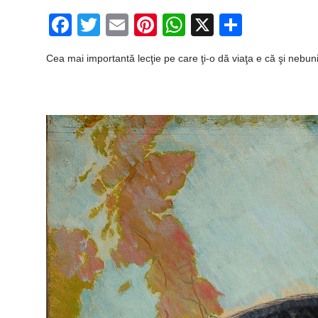
Facebook
Twitter
Email
Pinterest
WhatsApp
X
Partaj
Cea mai importantă lecţie pe care ţi-o dă viaţa e că şi nebuni