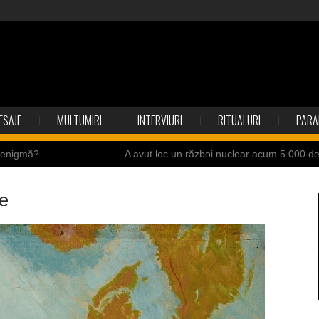
ESAJE
MULTUMIRI
INTERVIURI
RITUALURI
PARA
o enigmă?
A avut loc un război nuclear acum 5.000 d
ite ale Istoriei
Cimitirul bântuit din Wenonah
te
ndia
Băuturile în Bulgaria
resei Neumann
Îngeri pe Marte
ii de la accidente
Ochii statuii Fecioarei sângerează