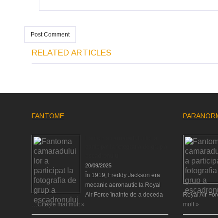
RELATED ARTICLES
FANTOME
PARANOR
Fantoma camaradului lor a
participat la fotografia de grup a
escadronului
20/09/2025
În 1919, Freddy Jackson era
mecanic aeronautic la Royal
Air Force înainte de a deceda
Royal Air Fo
…
Citește mai mult »
mult »