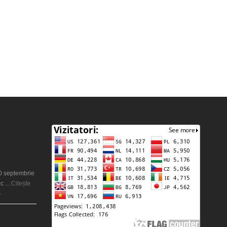
ie sau o
20 septembrie
oc …
Citește
»
război nuclear
 ani la