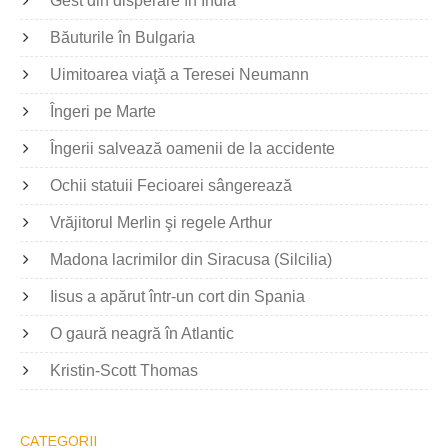
Gest din disperare în India
Băuturile în Bulgaria
Uimitoarea viaţă a Teresei Neumann
Îngeri pe Marte
Îngerii salvează oamenii de la accidente
Ochii statuii Fecioarei sângerează
Vrăjitorul Merlin şi regele Arthur
Madona lacrimilor din Siracusa (Silcilia)
Iisus a apărut într-un cort din Spania
O gaură neagră în Atlantic
Kristin-Scott Thomas
CATEGORII