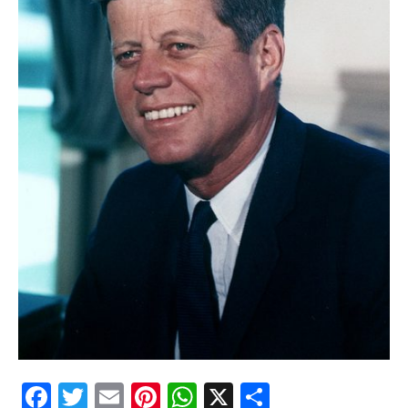
fericite ale Istoriei
Cimitirul bântuit din
Wenonah
Gest din disperare
în India
Băuturile în Bulgaria
Uimitoarea viaţă a
Teresei Neumann
Îngeri pe Marte
Îngerii salvează
oamenii de la
accidente
Facebook
Twitter
Email
Pinterest
WhatsApp
X
Partajeaz