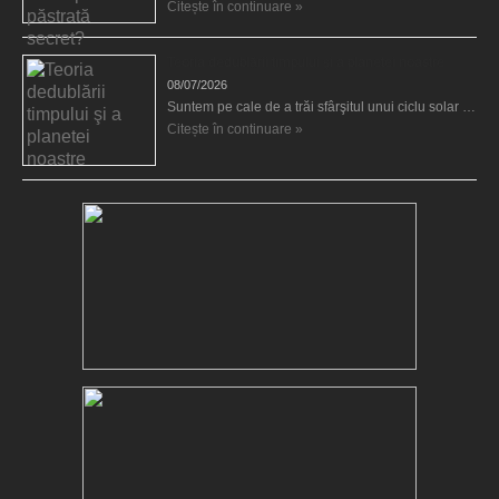
Citește în continuare »
Teoria dedublării timpului şi a planetei noastre
08/07/2026
Suntem pe cale de a trăi sfârşitul unui ciclu solar …
Citește în continuare »