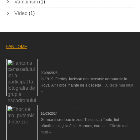
Vampirism
(1)
Video
(1)
FANTOME
Fantoma camaradului lor a participat la fotografia de
grup a escadronului
20/09/2025
În 1919, Freddy Jackson era mecanic aeronautic la
Royal Air Force înainte de a deceda …
Citește mai mult
»
Thor, cel mai puternic dintre zei
16/03/2024
Germanii credeau în zeul Tuisto sau Teuto, fiul
pământului, şi tatăl lui Mannus, care o …
Citește mai
mult »