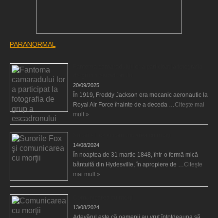
PARANORMAL
Fantoma camaradului lor a participat la fotografia
de grup a escadronului
20/09/2025
În 1919, Freddy Jackson era mecanic aeronautic la
Royal Air Force înainte de a deceda …
Citește mai
mult »
Surorile Fox şi comunicarea cu morţii
14/08/2024
În noaptea de 31 martie 1848, într-o fermă mică
bântuită din Hydesville, în apropiere de …
Citește
mai mult »
Comunicarea cu morţii
13/08/2024
Adevărul este că oamenii au vrut întotdeauna să