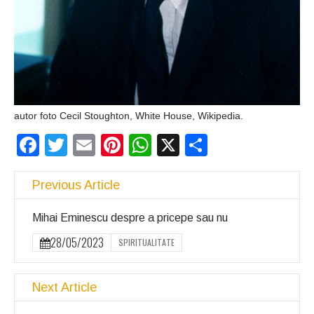
autor foto Cecil Stoughton, White House, Wikipedia.
Facebook
Twitter
Email
Pinterest
WhatsApp
X
Partajeaz
Previous Article
Mihai Eminescu despre a pricepe sau nu
28/05/2023
SPIRITUALITATE
Next Article