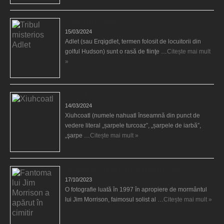
Tribul misterios Adlet
15/03/2024
Adlet (sau Erqigdlet, termen folosit de locuitorii din
golful Hudson) sunt o rasă de fiinţe …
Citește mai mult
»
Xiuhcoatl
14/03/2024
Xiuhcoatl (numele nahuatl înseamnă din punct de
vedere literal „șarpele turcoaz”, „șarpele de iarbă”,
„şarpe …
Citește mai mult »
Fantoma lui Jim Morrison a apărut în cimitir
17/10/2023
O fotografie luată în 1997 în apropiere de mormântul
lui Jim Morrison, faimosul solist al …
Citește mai mult »