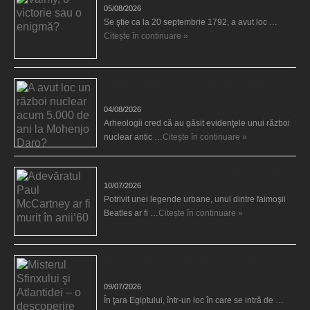
05/08/2026
Se ştie ca la 20 septembrie 1792, a avut loc …
Citește în continuare »
A avut loc un război nuclear acum 5.000 de ani la
Mohenjo Daro?
04/08/2026
Arheologii cred că au găsit evidenţele unui război
nuclear antic …
Citește în continuare »
Adevăratul Paul McCartney ar fi murit în anii’60
10/07/2026
Potrivit unei legende urbane, unul dintre faimoşii
Beatles ar fi …
Citește în continuare »
Misterul Sfinxului şi Atlantidei – o descoperire
păstrată secret?
09/07/2026
În ţara Egiptului, într-un loc în care se intră de …