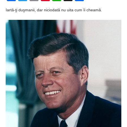
Ochii statuii
Iartă-ţi duşmanii, dar niciodată nu uita cum îi cheamă.
Fecioarei
sângerează