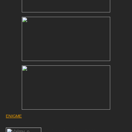
ENIGME
Valmy, o victorie sau o enigmă?