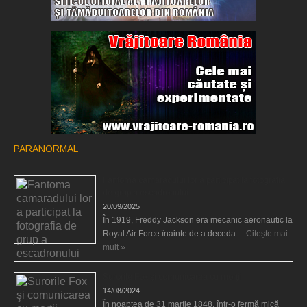
PARANORMAL
Fantoma camaradului lor a participat la fotografia
de grup a escadronului
20/09/2025
În 1919, Freddy Jackson era mecanic aeronautic la
Royal Air Force înainte de a deceda …
Citește mai
mult »
Surorile Fox şi comunicarea cu morţii
14/08/2024
În noaptea de 31 martie 1848, într-o fermă mică