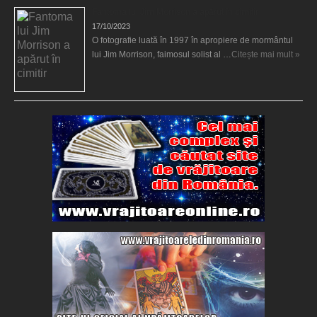
Fantoma lui Jim Morrison a apărut în cimitir
17/10/2023
O fotografie luată în 1997 în apropiere de mormântul
lui Jim Morrison, faimosul solist al …
Citește mai mult »