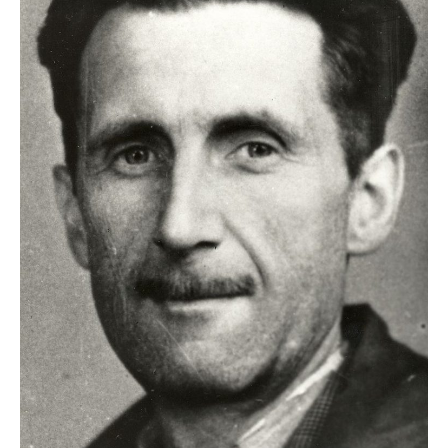
fericite ale Istoriei
Cimitirul bântuit din
Wenonah
Gest din disperare
în India
Băuturile în Bulgaria
Uimitoarea viaţă a
Teresei Neumann
Îngeri pe Marte
Îngerii salvează
oamenii de la
accidente