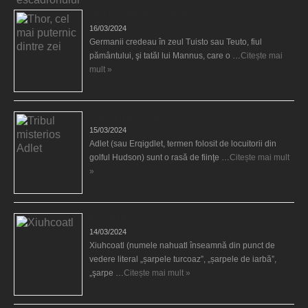
Thor, cel mai puternic dintre zei
16/03/2024
Germanii credeau în zeul Tuisto sau Teuto, fiul
pământului, şi tatăl lui Mannus, care o …
Citește mai
mult »
Tribul misterios Adlet
15/03/2024
Adlet (sau Erqigdlet, termen folosit de locuitorii din
golful Hudson) sunt o rasă de fiinţe …
Citește mai mult
»
Xiuhcoatl
14/03/2024
Xiuhcoatl (numele nahuatl înseamnă din punct de
vedere literal „șarpele turcoaz”, „șarpele de iarbă”,
„şarpe …
Citește mai mult »