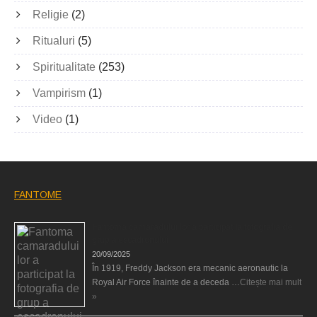
Religie
(2)
Ritualuri
(5)
Spiritualitate
(253)
Vampirism
(1)
Video
(1)
FANTOME
Fantoma camaradului lor a participat la fotografia de
grup a escadronului
20/09/2025
În 1919, Freddy Jackson era mecanic aeronautic la
Royal Air Force înainte de a deceda …
Citește mai mult
»