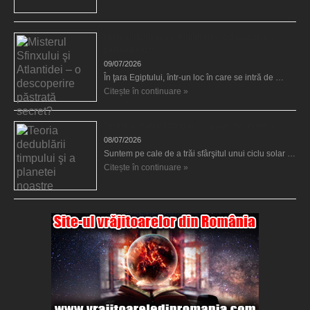
Misterul Sfinxului şi Atlantidei – o descoperire
păstrată secret?
09/07/2026
În ţara Egiptului, într-un loc în care se intră de …
Citește în continuare »
Teoria dedublării timpului şi a planetei noastre
08/07/2026
Suntem pe cale de a trăi sfârşitul unui ciclu solar …
Citește în continuare »