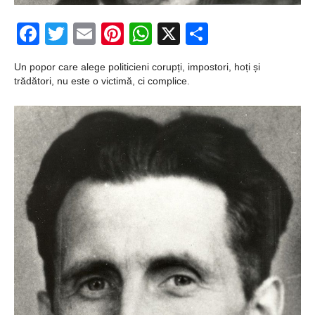
Ochii statuii
Facebook
Twitter
Email
Pinterest
WhatsApp
X
Partajeaz
Fecioarei
sângerează
Un popor care alege politicieni corupți, impostori, hoți și
trădători, nu este o victimă, ci complice.