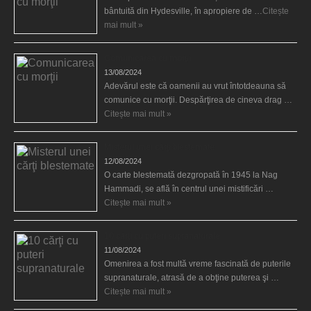
bântuită din Hydesville, în apropiere de …
Citește
mai mult »
Comunicarea cu morţii
13/08/2024
Adevărul este că oamenii au vrut întotdeauna să
comunice cu morţii. Despărţirea de cineva drag …
Citește mai mult »
Misterul unei cărţi blestemate
12/08/2024
O carte blestemată dezgropată în 1945 la Nag
Hammadi, se află în centrul unei mistificări …
Citește mai mult »
10 cărţi cu puteri supranaturale
11/08/2024
Omenirea a fost multă vreme fascinată de puterile
supranaturale, atrasă de a obţine puterea şi …
Citește mai mult »