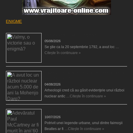
ENIGME
Valmy, o victorie sau o enigmă?
05/08/2026
Se ştie ca la 20 septembrie 1792, a avut loc …
Citește în continuare »
A avut loc un război nuclear acum 5.000 de ani la
Mohenjo Daro?
04/08/2026
Arheologii cred că au găsit evidenţele unui război
nuclear antic …
Citește în continuare »
Adevăratul Paul McCartney ar fi murit în anii’60
10/07/2026
Potrivit unei legende urbane, unul dintre faimoşii
Beatles ar fi …
Citește în continuare »