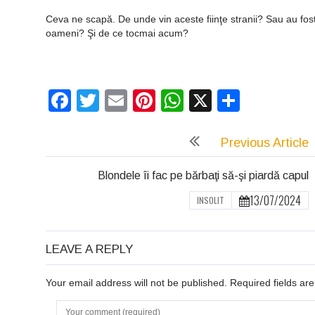
Ceva ne scapă. De unde vin aceste fiinţe stranii? Sau au fost
oameni? Şi de ce tocmai acum?
Facebook
Twitter
Email
Pinterest
WhatsApp
X
Partaj
Previous Article
Blondele îi fac pe bărbaţi să-şi piardă capul
13/07/2024
INSOLIT
LEAVE A REPLY
Your email address will not be published. Required fields a