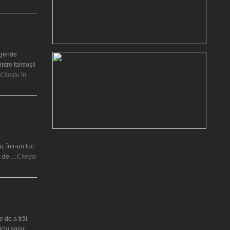
ul McCartney
nii’60
legende
intre faimoşii
Citește în
lui şi
 descoperire
t?
i, într-un loc
ră de …
Citește
ii timpului şi
stre
 de a trăi
ciclu solar …