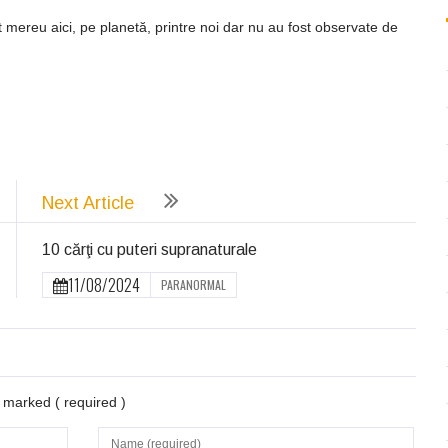
 mereu aici, pe planetă, printre noi dar nu au fost observate de
ează
Next Article
10 cărţi cu puteri supranaturale
11/08/2024
PARANORMAL
re marked
( required )