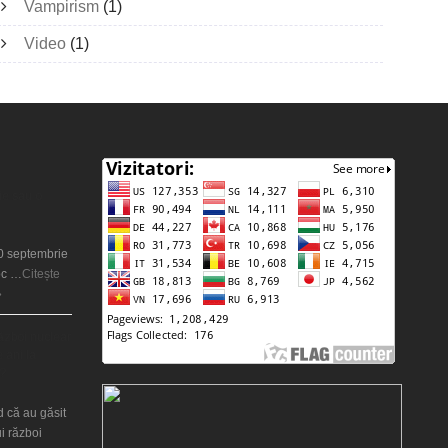
Vampirism
(1)
Video
(1)
ie sau o
20 septembrie
oc …
Citește
»
război nuclear
 ani la
?
d că au găsit
i război