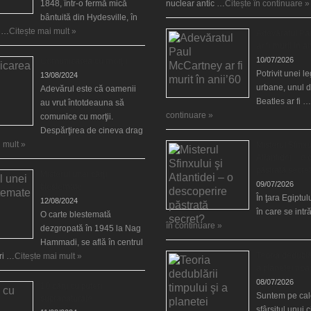
1848, într-o fermă mică
nuclear antic …
Citește în continuare »
bântuită din Hydesville, în
e …
Citește mai mult »
Adevăratul Pa
ar fi murit în a
10/07/2026
Comunicarea cu morţii
Potrivit unei 
13/08/2024
urbane, unul d
Adevărul este că oamenii
Beatles ar fi …
au vrut întotdeauna să
continuare »
comunice cu morţii.
Despărţirea de cineva drag
 mult »
Misterul Sfinxu
Atlantidei – o
păstrată secre
Misterul unei cărţi
09/07/2026
blestemate
În ţara Egiptulu
12/08/2024
în care se int
O carte blestemată
în continuare »
dezgropată în 1945 la Nag
Hammadi, se află în centrul
Teoria dedublăr
ări …
Citește mai mult »
a planetei noa
08/07/2026
10 cărţi cu puteri
Suntem pe cale
supranaturale
sfârşitul unui 