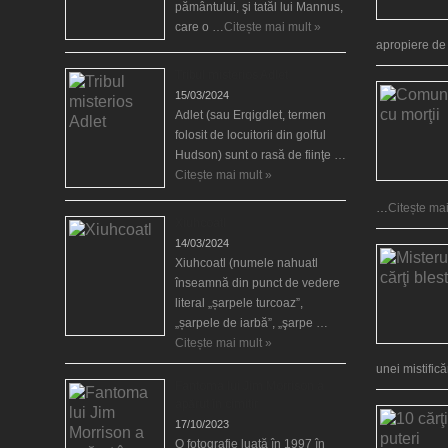
pământului, şi tatăl lui Mannus,
care o …
Citește mai mult »
apropiere d
Tribul misterios Adlet
15/03/2024
Adlet (sau Erqigdlet, termen
folosit de locuitorii din golful
Hudson) sunt o rasă de fiinţe …
Citește mai mult »
…
Citește mai
Xiuhcoatl
14/03/2024
Xiuhcoatl (numele nahuatl
înseamnă din punct de vedere
literal „șarpele turcoaz”,
„șarpele de iarbă”, „şarpe …
Citește mai mult »
unei mistific
Fantoma lui Jim Morrison a
apărut în cimitir
17/10/2023
O fotografie luată în 1997 în