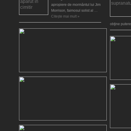
apropiere de mormântul lui Jim
Morrison, faimosul solist al …
Citește mai mult »
obţine puter