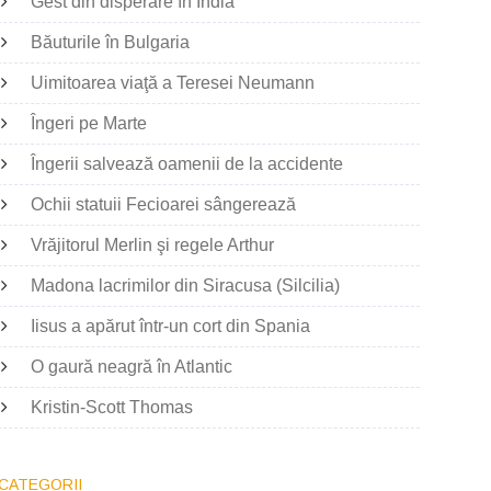
Gest din disperare în India
Băuturile în Bulgaria
Uimitoarea viaţă a Teresei Neumann
Îngeri pe Marte
Îngerii salvează oamenii de la accidente
Ochii statuii Fecioarei sângerează
Vrăjitorul Merlin şi regele Arthur
Madona lacrimilor din Siracusa (Silcilia)
Iisus a apărut într-un cort din Spania
O gaură neagră în Atlantic
Kristin-Scott Thomas
CATEGORII