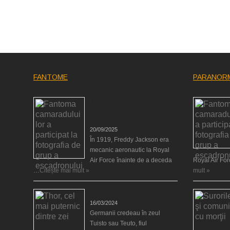
FANTOME
PARANOR
Fantoma camaradului lor a
participat la fotografia de grup a
escadronului
20/09/2025
În 1919, Freddy Jackson era
mecanic aeronautic la Royal
Air Force înainte de a deceda
Royal Air Fo
…
Citește mai mult »
mult »
Thor, cel mai puternic dintre zei
16/03/2024
Germanii credeau în zeul
Tuisto sau Teuto, fiul