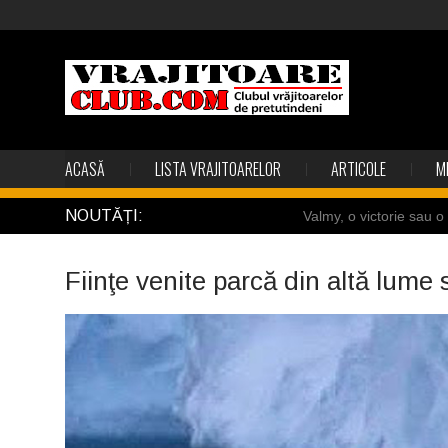
ACASĂ
LISTA VRAJITOARELOR
ARTICOLE
M
NOUTĂȚI:
Valmy, o victorie sau 
Câteva sincronizări feric
Fiinţe venite parcă din altă lume 
Gest din disperare în I
Uimitoarea viaţă a Te
Îngerii salvează oamen