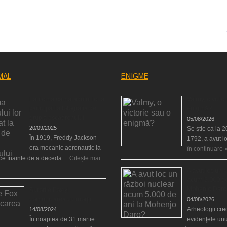
MAL
ENIGME
Fantoma camaradului lor a
Valmy, o victor
participat la fotografia de
enigmă?
grup a escadronului
05/08/2026
20/09/2025
Se ştie ca la 
În 1919, Freddy Jackson
1792, a avut l
era mecanic aeronautic la
în continuare 
rce înainte de a deceda …
Citește mai
A avut loc un 
acum 5.000 de
Mohenjo Daro
Surorile Fox şi
comunicarea cu morţii
04/08/2026
Arheologii cre
14/08/2024
În noaptea de 31 martie
evidenţele unu