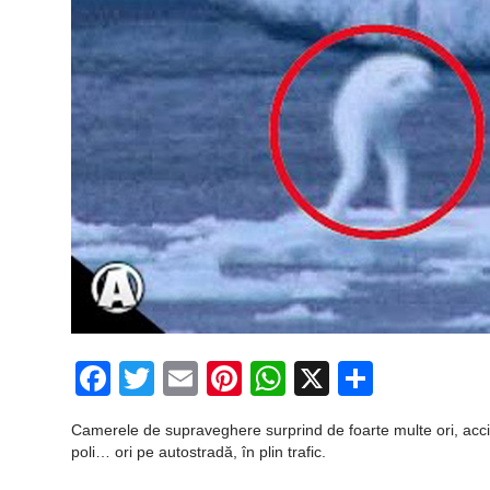
Facebook
Twitter
Email
Pinterest
WhatsApp
X
Partaj
Camerele de supraveghere surprind de foarte multe ori, acciden
poli… ori pe autostradă, în plin trafic.