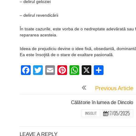
– delirul geloziei
– delirul revendicării
În toate cazurile, este vorba de o nedreptate adevărată sau 
repararea acesteia.
Ideea de prejudiciu devine o idee fixă, obsedantă, dominantă
Ea este însoţită de o stare de exaltare pasională.
Facebook
Twitter
Email
Pinterest
WhatsApp
X
Partaj
Previous Article
Călătorie în lumea de Dincolo
17/05/2025
INSOLIT
LEAVE A REPLY