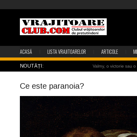
ACASĂ
LISTA VRAJITOARELOR
ARTICOLE
M
NOUTĂȚI:
Valmy, o victorie sau 
Câteva sincronizări feric
Ce este paranoia?
Gest din disperare în I
Uimitoarea viaţă a Te
Îngerii salvează oamen