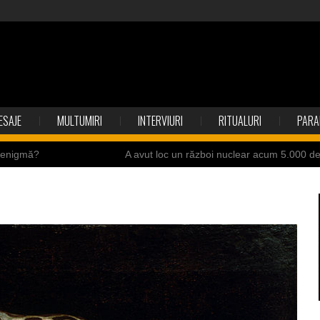
ESAJE
MULTUMIRI
INTERVIURI
RITUALURI
PARA
o enigmă?
A avut loc un război nuclear acum 5.000 d
ite ale Istoriei
Cimitirul bântuit din Wenonah
ndia
Băuturile în Bulgaria
resei Neumann
Îngeri pe Marte
ii de la accidente
Ochii statuii Fecioarei sângerează