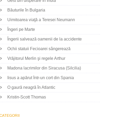
Gest din disperare în India
Băuturile în Bulgaria
Uimitoarea viaţă a Teresei Neumann
Îngeri pe Marte
Îngerii salvează oamenii de la accidente
Ochii statuii Fecioarei sângerează
Vrăjitorul Merlin şi regele Arthur
Madona lacrimilor din Siracusa (Silcilia)
Iisus a apărut într-un cort din Spania
O gaură neagră în Atlantic
Kristin-Scott Thomas
CATEGORII