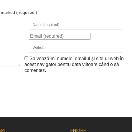
re marked
( required )
Salvează-mi numele, emailul și site-ul web în
acest navigator pentru data viitoare când o să
comentez.
MAL
ENIGME