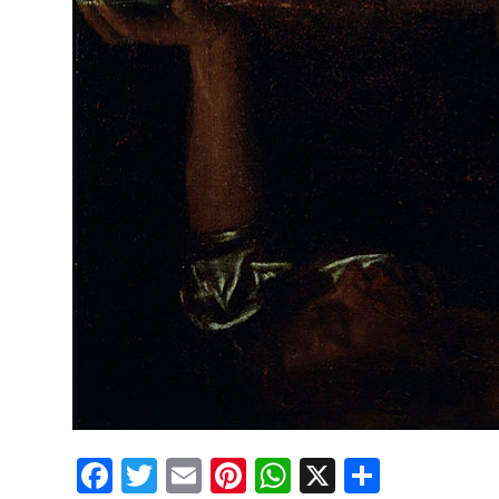
Facebook
Twitter
Email
Pinterest
WhatsApp
X
Partaj