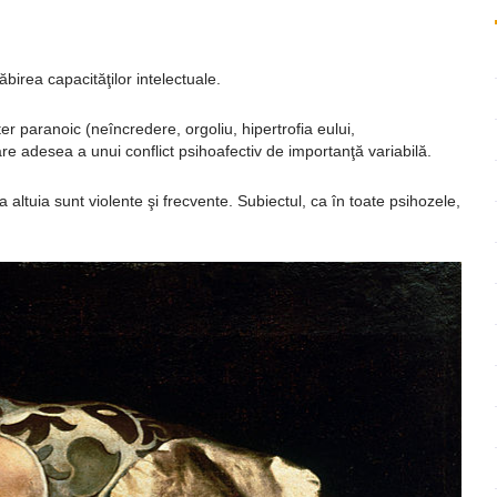
ăbirea capacităţilor intelectuale.
er paranoic (neîncredere, orgoliu, hipertrofia eului,
rmare adesea a unui conflict psihoafectiv de importanţă variabilă.
ra altuia sunt violente şi frecvente. Subiectul, ca în toate psihozele,