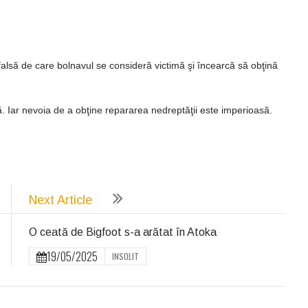
falsă de care bolnavul se consideră victimă şi încearcă să obţină
. Iar nevoia de a obţine repararea nedreptăţii este imperioasă.
ează
Next Article
O ceată de Bigfoot s-a arătat în Atoka
19/05/2025
INSOLIT