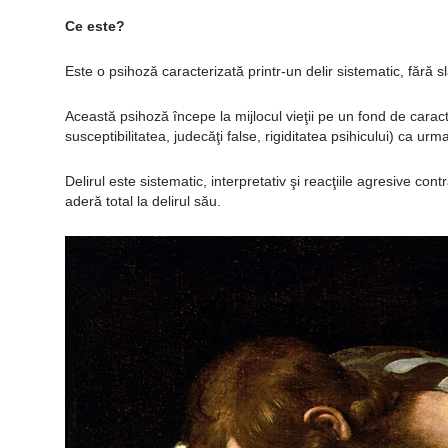
Ce este?
Este o psihoză caracterizată printr-un delir sistematic, fără sl
Această psihoză începe la mijlocul vieţii pe un fond de caract
susceptibilitatea, judecăţi false, rigiditatea psihicului) ca u
Delirul este sistematic, interpretativ şi reacţiile agresive cont
aderă total la delirul său.