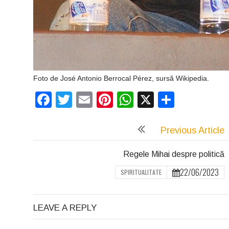
Foto de José Antonio Berrocal Pérez, sursă Wikipedia.
Facebook
Twitter
Email
Pinterest
WhatsApp
X
Partaj
Previous Article
Regele Mihai despre politică
22/06/2023
SPIRITUALITATE
LEAVE A REPLY