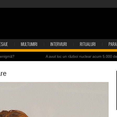
ESAJE
MULTUMIRI
INTERVIURI
RITUALURI
PARA
o enigmă?
A avut loc un război nuclear acum 5.000 d
ite ale Istoriei
Cimitirul bântuit din Wenonah
are
ndia
Băuturile în Bulgaria
resei Neumann
Îngeri pe Marte
ii de la accidente
Ochii statuii Fecioarei sângerează