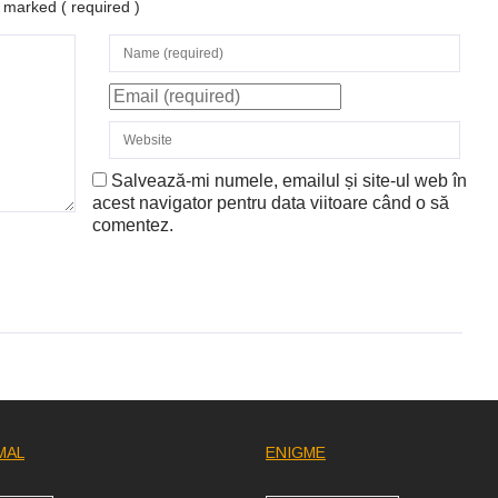
re marked
( required )
Salvează-mi numele, emailul și site-ul web în
acest navigator pentru data viitoare când o să
comentez.
MAL
ENIGME