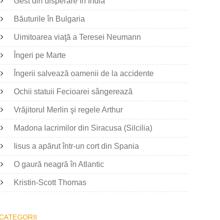
Gest din disperare în India
Băuturile în Bulgaria
Uimitoarea viaţă a Teresei Neumann
Îngeri pe Marte
Îngerii salvează oamenii de la accidente
Ochii statuii Fecioarei sângerează
Vrăjitorul Merlin şi regele Arthur
Madona lacrimilor din Siracusa (Silcilia)
Iisus a apărut într-un cort din Spania
O gaură neagră în Atlantic
Kristin-Scott Thomas
CATEGORII