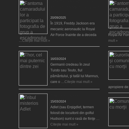
Fantoma camaradului lor a
participat la fotografia de grup a
escadronului
20/09/2025
În 1919, Freddy Jackson era
mecanic aeronautic la Royal
Air Force înainte de a deceda
Royal Air Fo
…
Citește mai mult »
mult »
Thor, cel mai puternic dintre zei
16/03/2024
Germanii credeau în zeul
Tuisto sau Teuto, fiul
pământului, şi tatăl lui Mannus,
care o …
Citește mai mult »
apropiere d
Tribul misterios Adlet
15/03/2024
Adlet (sau Erqigdlet, termen
folosit de locuitorii din golful
Hudson) sunt o rasă de fiinţe …
Citește mai mult »