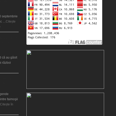
ie sau o
20 septembrie
oc …
Citește
»
război nuclear
 ani la
?
d că au găsit
i război
ul McCartney
nii’60
legende
intre faimoşii
Citește în