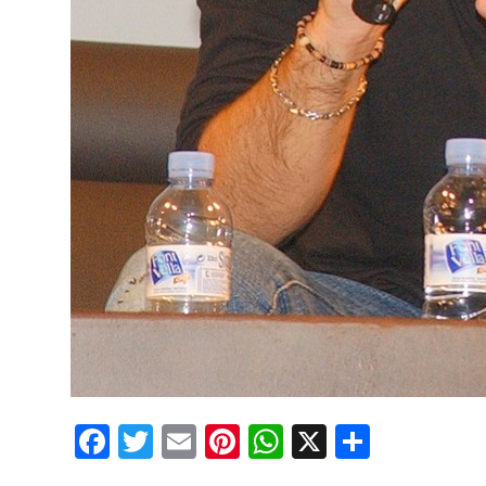
Facebook
Twitter
Email
Pinterest
WhatsApp
X
Partaj