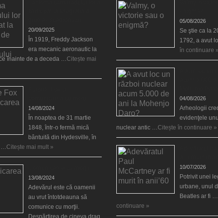
Fantoma camaradului lor a
Valmy, o victor
participat la fotografia de
enigmă?
grup a escadronului
05/08/2026
20/09/2025
Se ştie ca la 
În 1919, Freddy Jackson
1792, a avut l
era mecanic aeronautic la
în continuare 
rce înainte de a deceda …
Citește mai
A avut loc un 
acum 5.000 de
Mohenjo Daro
Surorile Fox şi
comunicarea cu morţii
04/08/2026
Arheologii cre
14/08/2024
În noaptea de 31 martie
evidenţele unu
1848, într-o fermă mică
nuclear antic …
Citește în continuare »
bântuită din Hydesville, în
e …
Citește mai mult »
Adevăratul Pa
ar fi murit în a
10/07/2026
Comunicarea cu morţii
Potrivit unei 
13/08/2024
urbane, unul d
Adevărul este că oamenii
Beatles ar fi …
au vrut întotdeauna să
continuare »
comunice cu morţii.
Despărţirea de cineva drag