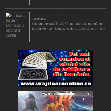
Fantoma lui Jim Morrison a apărut în cimitir
17/10/2023
O fotografie luată în 1997 în apropiere de mormântul
lui Jim Morrison, faimosul solist al …
Citește mai mult »