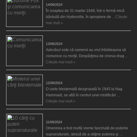
14/08/2024
În noaptea de 31 martie 1848, într-o fermă mică
bântuită din Hydesville, în apropiere de …
Citește
mai mult »
Comunicarea cu morţii
13/08/2024
Adevărul este că oamenii au vrut întotdeauna să
comunice cu morţii. Despărţirea de cineva drag …
Citește mai mult »
Misterul unei cărţi blestemate
12/08/2024
O carte blestemată dezgropată în 1945 la Nag
Hammadi, se află în centrul unei mistificări …
Citește mai mult »
10 cărţi cu puteri supranaturale
11/08/2024
Omenirea a fost multă vreme fascinată de puterile
supranaturale, atrasă de a obţine puterea şi …