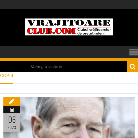
Valmy, o victorie
COPIII
sau o enigmă?
A avut loc un război
nuclear acum 5.000
Jul
de ani la Mohenjo
06
Daro?
2023
Câteva sincronizări