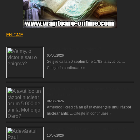
ENIGME
Valmy, o victorie sau o enigmă?
05/08/2026
Se ştie ca la 20 septembrie 1792, a avut loc …
Citește în continuare »
A avut loc un război nuclear acum 5.000 de ani la
Mohenjo Daro?
04/08/2026
Arheologii cred că au găsit evidenţele unui război
nuclear antic …
Citește în continuare »
Adevăratul Paul McCartney ar fi murit în anii’60
10/07/2026