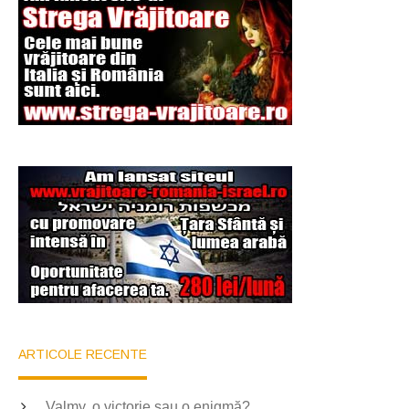
Ochii statuii
Fecioarei
sângerează
ARTICOLE RECENTE
Valmy, o victorie sau o enigmă?