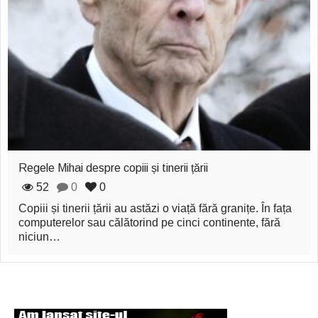
fericite ale Istoriei
Cimitirul bântuit din
Wenonah
Gest din disperare
în India
Băuturile în Bulgaria
Regele Mihai despre copiii și tinerii țării
Uimitoarea viaţă a
52
0
0
Teresei Neumann
Copiii și tinerii țării au astăzi o viață fără granițe. În fața
Îngeri pe Marte
computerelor sau călătorind pe cinci continente, fără
niciun…
Îngerii salvează
oamenii de la
accidente