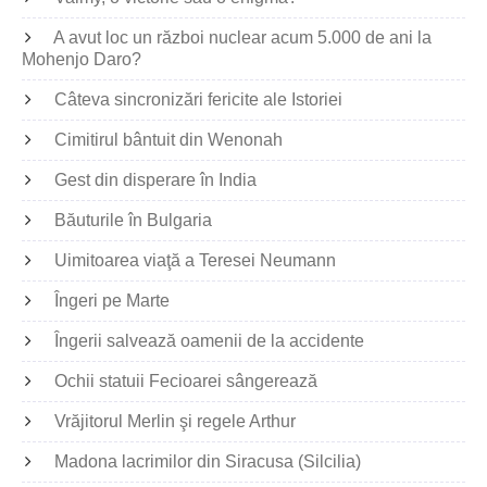
A avut loc un război nuclear acum 5.000 de ani la
Mohenjo Daro?
Câteva sincronizări fericite ale Istoriei
Cimitirul bântuit din Wenonah
Gest din disperare în India
Băuturile în Bulgaria
Uimitoarea viaţă a Teresei Neumann
Îngeri pe Marte
Îngerii salvează oamenii de la accidente
Ochii statuii Fecioarei sângerează
Vrăjitorul Merlin şi regele Arthur
Madona lacrimilor din Siracusa (Silcilia)