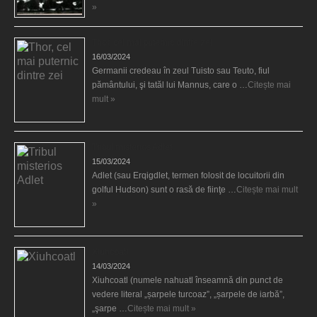
»
Thor, cel mai puternic dintre zei
16/03/2024
Germanii credeau în zeul Tuisto sau Teuto, fiul
pământului, şi tatăl lui Mannus, care o …
Citește mai
mult »
Tribul misterios Adlet
15/03/2024
Adlet (sau Erqigdlet, termen folosit de locuitorii din
golful Hudson) sunt o rasă de fiinţe …
Citește mai mult
»
Xiuhcoatl
14/03/2024
Xiuhcoatl (numele nahuatl înseamnă din punct de
vedere literal „șarpele turcoaz”, „șarpele de iarbă”,
„şarpe …
Citește mai mult »