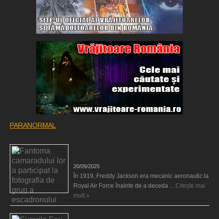
PARANORMAL
Fantoma camaradului lor a participat la fotografia
de grup a escadronului
20/09/2025
În 1919, Freddy Jackson era mecanic aeronautic la
Royal Air Force înainte de a deceda …
Citește mai
mult »
Surorile Fox şi comunicarea cu morţii