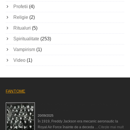
Profetii
(4)
Religie
(2)
Ritualuri
(5)
Spiritualitate
(253)
Vampirism
(1)
Video
(1)
FANTOME
Fantoma camaradului lor a participat la fotografia de
grup a escadronului
20/09/2025
În 1919, Freddy Jackson era mecanic aeronautic la
Royal Air Force înainte de a deceda …
Citește mai mult