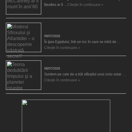
Beatles ar fi …
Citește în continuare »
Misterul Sfinxului şi Atlantidei – o descoperire
păstrată secret?
09/07/2026
În ţara Egiptului, într-un loc în care se intră de …
Citește în continuare »
Teoria dedublării timpului şi a planetei noastre
08/07/2026
Suntem pe cale de a trăi sfârşitul unui ciclu solar …
Citește în continuare »