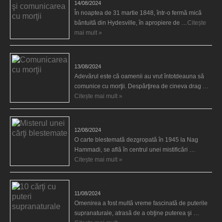
14/08/2024
În noaptea de 31 martie 1848, într-o fermă mică
bântuită din Hydesville, în apropiere de …
Citește
mai mult »
Comunicarea cu morţii
13/08/2024
Adevărul este că oamenii au vrut întotdeauna să
comunice cu morţii. Despărţirea de cineva drag …
Citește mai mult »
Misterul unei cărţi blestemate
12/08/2024
O carte blestemată dezgropată în 1945 la Nag
Hammadi, se află în centrul unei mistificări …
Citește mai mult »
10 cărţi cu puteri supranaturale
11/08/2024
Omenirea a fost multă vreme fascinată de puterile
supranaturale, atrasă de a obţine puterea şi …