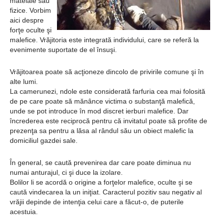
mateiale sau
Ochii statuii
fizice. Vorbim
Fecioarei
aici despre
forţe oculte şi
sângerează
malefice. Vrăjitoria este integrată individului, care se referă la
evenimente suportate de el însuşi.
Vrăjitoarea poate să acţioneze dincolo de privirile comune şi în
alte lumi.
La camerunezi, ndole este considerată farfuria cea mai folosită
de pe care poate să mănânce victima o substanţă malefică,
unde se pot introduce în mod discret ierburi malefice. Dar
încrederea este reciprocă pentru că invitatul poate să profite de
prezenţa sa pentru a lăsa al rândul său un obiect malefic la
domiciliul gazdei sale.
În general, se caută prevenirea dar care poate diminua nu
numai anturajul, ci şi duce la izolare.
Bolilor li se acordă o origine a forţelor malefice, oculte şi se
caută vindecarea la un iniţiat. Caracterul pozitiv sau negativ al
vrăjii depinde de intenţia celui care a făcut-o, de puterile
acestuia.