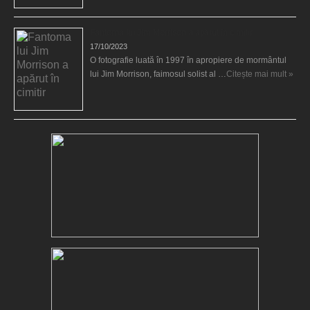
Fantoma lui Jim Morrison a apărut în cimitir
17/10/2023
O fotografie luată în 1997 în apropiere de mormântul
lui Jim Morrison, faimosul solist al …
Citește mai mult »