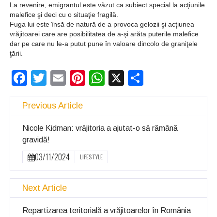
La revenire, emigrantul este văzut ca subiect special la acţiunile
malefice şi deci cu o situaţie fragilă.
Fuga lui este însă de natură de a provoca gelozii şi acţiunea
vrăjitoarei care are posibilitatea de a-şi arăta puterile malefice
dar pe care nu le-a putut pune în valoare dincolo de graniţele
ţării.
Facebook
Twitter
Email
Pinterest
WhatsApp
X
Partajeaz
Previous Article
Nicole Kidman: vrăjitoria a ajutat-o să rămână
gravidă!
03/11/2024
LIFESTYLE
Next Article
Repartizarea teritorială a vrăjitoarelor în România