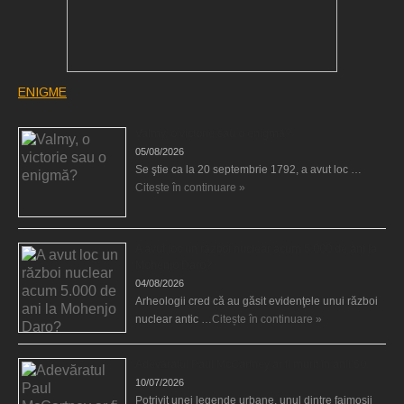
ENIGME
Valmy, o victorie sau o enigmă?
05/08/2026
Se ştie ca la 20 septembrie 1792, a avut loc …
Citește în continuare »
A avut loc un război nuclear acum 5.000 de ani la
Mohenjo Daro?
04/08/2026
Arheologii cred că au găsit evidenţele unui război
nuclear antic …
Citește în continuare »
Adevăratul Paul McCartney ar fi murit în anii’60
10/07/2026
Potrivit unei legende urbane, unul dintre faimoşii