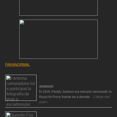
PARANORMAL
Fantoma camaradului lor a participat la fotografia
de grup a escadronului
20/09/2025
În 1919, Freddy Jackson era mecanic aeronautic la
Royal Air Force înainte de a deceda …
Citește mai
mult »
Surorile Fox şi comunicarea cu morţii