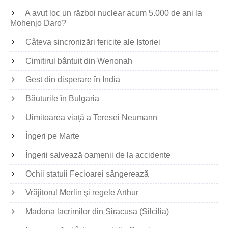
A avut loc un război nuclear acum 5.000 de ani la
Mohenjo Daro?
Câteva sincronizări fericite ale Istoriei
Cimitirul bântuit din Wenonah
Gest din disperare în India
Băuturile în Bulgaria
Uimitoarea viaţă a Teresei Neumann
Îngeri pe Marte
Îngerii salvează oamenii de la accidente
Ochii statuii Fecioarei sângerează
Vrăjitorul Merlin şi regele Arthur
Madona lacrimilor din Siracusa (Silcilia)