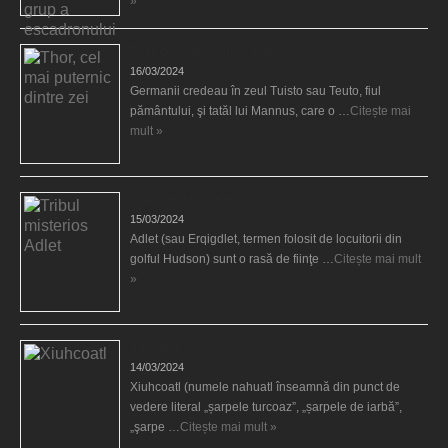
»
Thor, cel mai puternic dintre zei
16/03/2024
Germanii credeau în zeul Tuisto sau Teuto, fiul
pământului, şi tatăl lui Mannus, care o …
Citește mai
mult »
Tribul misterios Adlet
15/03/2024
Adlet (sau Erqigdlet, termen folosit de locuitorii din
golful Hudson) sunt o rasă de fiinţe …
Citește mai mult
»
Xiuhcoatl
14/03/2024
Xiuhcoatl (numele nahuatl înseamnă din punct de
vedere literal „șarpele turcoaz”, „șarpele de iarbă”,
„şarpe …
Citește mai mult »