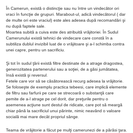
În Camerun, există o distincţie sau nu între un vindecător ori
vraci în funcţie de grupuri. Marabout-ul, adică vindecătorul ( dar
de multe ori este vraciul) este ales adesea după recomandări şi
nu după faptele sale.
Moartea subită a cuiva este des atribuită vrăjitoriei. În Sudul
Camerunului există tehnici de vindecare care constă în a
subtiliza dublul invizibil luat de o vrăjitoare şi a-l schimba contra
unei capre, pentru un sacrificiu.
Şi tot în sudul ţării există filtre destinate de a atrage dragostea,
generozitatea partenerului sau a soţiei, de a găsi jumătatea,
însă există şi reversul.
Fetele care vor să se căsătorească recurg adesea la vrăjitorie.
Se foloseşte de exemplu practica tebeesi, care implică elemente
de filtru sau farfurii pe care se strecoară o substanţă care
pemite de a-l atrage pe cel dorit, dar preţurile pentru o
asemenea acţiune sunt destul de ridicate, care pot să meargă
chiar până la sacrificiul unui părinte, nimic neavând o valoare
socială mai mare decât propriul sânge.
Teama de vrăjitorie a făcut pe mulţi camerunezi de a părăsi ţara.