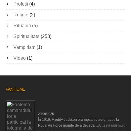
Profetii
(4)
Religie
(2)
Ritualuri
(5)
Spiritualitate
(253)
Vampirism
(1)
Video
(1)
FANTOME
Fantoma camaradului lor a participat la fotografia de
grup a escadronului
20/09/2025
În 1919, Freddy Jackson era mecanic aeronautic la
Royal Air Force înainte de a deceda …
Citește mai mult