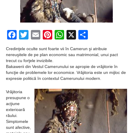
fericite ale Istoriei
Cimitirul bântuit din
Wenonah
Facebook
Twitter
Email
Pinterest
WhatsApp
X
Partajeaz
Gest din disperare
Credinţele oculte sunt foarte vii în Camerun şi atribuie
în India
nereuşitele de pe plan economic sau matrimonial, unui pact
Băuturile în Bulgaria
trecut cu forţele invizibile.
Bakawerii din Vestul Camerunului se apropie de vrăjitorie în
Uimitoarea viaţă a
funcţie de problemele lor economice. Vrăjitoria este un mijloc de
expresie politică în contextul Camerunului modern.
Teresei Neumann
Îngeri pe Marte
Vrăjitoria
presupune o
Îngerii salvează
acţiune
exterioară
oamenii de la
răului.
Simptomele
accidente
sunt afective,