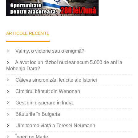
ARTICOLE RECENTE
Valmy, o victorie sau o enigmă?
A avut loc un război nuclear acum 5.000 de ani la
Mohenjo Daro?
Câteva sincronizări fericite ale Istoriei
Cimitirul bântuit din Wenonah
Gest din disperare în India
Băuturile în Bulgaria
Uimitoarea viaţă a Teresei Neumann
Îngeri pe Marte