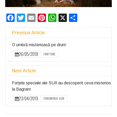
Ochii statuii
Fecioarei
Facebook
Twitter
Email
Pinterest
WhatsApp
X
Partajeaz
sângerează
Previous Article
O umbră misterioasă pe drum
26/05/2018
FANTOME
Next Article
Forţele speciale ale SUA au descoperit ceva misterios
la Bagram
23/04/2019
FENOMENUL OZN