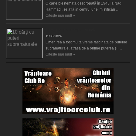
O carte blestemată dezgropată în 1945 la Nag
Hammadi, se află în centrul unei mistificări …
Citește mai mult »
10 cărţi cu puteri supranaturale
11/08/2024
Omenirea a fost multă vreme fascinată de puterile
supranaturale, atrasă de a obţine puterea şi …
Citește mai mult »