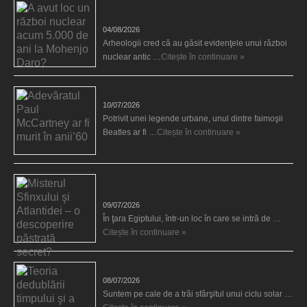
A avut loc un război nuclear acum 5.000 de ani la
Mohenjo Daro?
04/08/2026
Arheologii cred că au găsit evidenţele unui război
nuclear antic …
Citește în continuare »
Adevăratul Paul McCartney ar fi murit în anii’60
10/07/2026
Potrivit unei legende urbane, unul dintre faimoşii
Beatles ar fi …
Citește în continuare »
Misterul Sfinxului şi Atlantidei – o descoperire
păstrată secret?
09/07/2026
În ţara Egiptului, într-un loc în care se intră de …
Citește în continuare »
Teoria dedublării timpului şi a planetei noastre
08/07/2026
Suntem pe cale de a trăi sfârşitul unui ciclu solar …