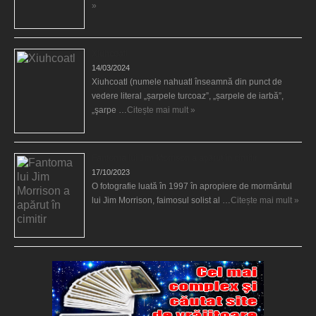
»
Xiuhcoatl
14/03/2024
Xiuhcoatl (numele nahuatl înseamnă din punct de
vedere literal „șarpele turcoaz”, „șarpele de iarbă”,
„şarpe …
Citește mai mult »
Fantoma lui Jim Morrison a apărut în cimitir
17/10/2023
O fotografie luată în 1997 în apropiere de mormântul
lui Jim Morrison, faimosul solist al …
Citește mai mult »