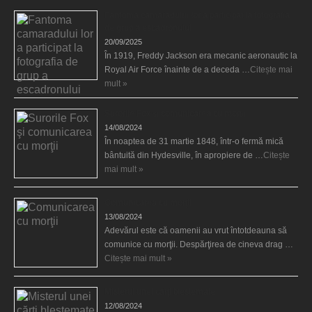
Fantoma camaradului lor a participat la fotografia
de grup a escadronului
20/09/2025
În 1919, Freddy Jackson era mecanic aeronautic la
Royal Air Force înainte de a deceda …
Citește mai
mult »
Surorile Fox şi comunicarea cu morţii
14/08/2024
În noaptea de 31 martie 1848, într-o fermă mică
bântuită din Hydesville, în apropiere de …
Citește
mai mult »
Comunicarea cu morţii
13/08/2024
Adevărul este că oamenii au vrut întotdeauna să
comunice cu morţii. Despărţirea de cineva drag …
Citește mai mult »
Misterul unei cărţi blestemate
12/08/2024