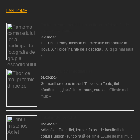
FANTOME
Fantoma camaradului lor a participat la fotografia de
grup a escadronului
20/09/2025
În 1919, Freddy Jackson era mecanic aeronautic la
Royal Air Force înainte de a deceda …
Citește mai mult
»
Thor, cel mai puternic dintre zei
16/03/2024
Germanii credeau în zeul Tuisto sau Teuto, fiul
pământului, şi tatăl lui Mannus, care o …
Citește mai
mult »
Tribul misterios Adlet
15/03/2024
Adlet (sau Erqigdlet, termen folosit de locuitorii din
golful Hudson) sunt o rasă de fiinţe …
Citește mai mult