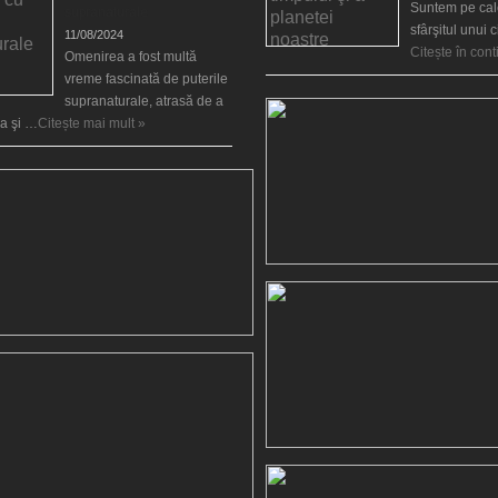
Suntem pe cale
supranaturale
sfârşitul unui 
11/08/2024
Citește în con
Omenirea a fost multă
vreme fascinată de puterile
supranaturale, atrasă de a
ea şi …
Citește mai mult »