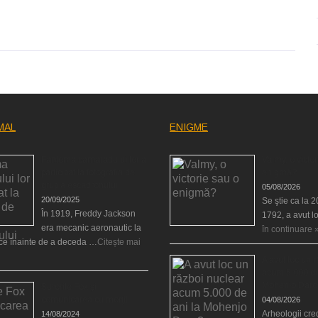
MAL
ENIGME
Fantoma camaradului lor a
Valmy, o victor
participat la fotografia de
enigmă?
grup a escadronului
05/08/2026
20/09/2025
Se ştie ca la 
În 1919, Freddy Jackson
1792, a avut l
era mecanic aeronautic la
în continuare 
rce înainte de a deceda …
Citește mai
A avut loc un 
acum 5.000 de
Mohenjo Daro
Surorile Fox şi
comunicarea cu morţii
04/08/2026
Arheologii cre
14/08/2024