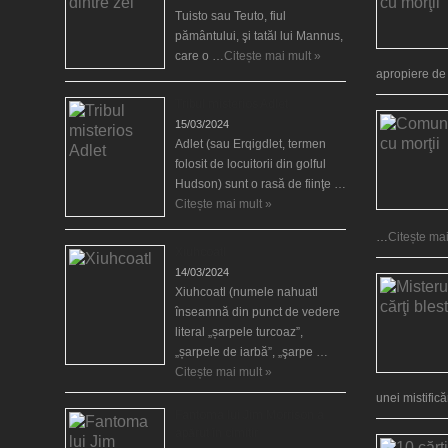
Tuisto sau Teuto, fiul
pământului, şi tatăl lui Mannus,
care o …
Citește mai mult »
apropiere d
Tribul misterios Adlet
15/03/2024
Adlet (sau Erqigdlet, termen
folosit de locuitorii din golful
Hudson) sunt o rasă de fiinţe …
Citește mai mult »
…
Citește mai
Xiuhcoatl
14/03/2024
Xiuhcoatl (numele nahuatl
înseamnă din punct de vedere
literal „șarpele turcoaz”,
„șarpele de iarbă”, „şarpe …
Citește mai mult »
unei mistific
Fantoma lui Jim Morrison a
apărut în cimitir