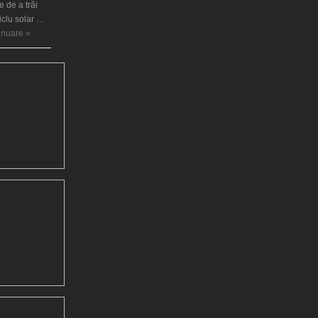
 de a trăi
ciclu solar …
tinuare »