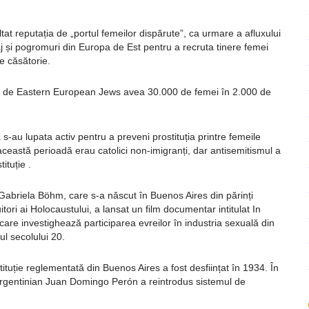
tat reputația de „portul femeilor dispărute”, ca urmare a afluxului
aj și pogromuri din Europa de Est pentru a recruta tinere femei
e căsătorie.
reat de Eastern European Jews avea 30.000 de femei în 2.000 de
a s-au lupata activ pentru a preveni prostituția printre femeile
 această perioadă erau catolici non-imigranți, dar antisemitismul a
ituție .
Gabriela Böhm, care s-a născut în Buenos Aires din părinți
itori ai Holocaustului, a lansat un film documentar intitulat In
are investighează participarea evreilor în industria sexuală din
ul secolului 20.
ituție reglementată din Buenos Aires a fost desființat în 1934. În
argentinian Juan Domingo Perón a reintrodus sistemul de