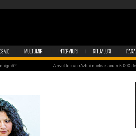
ESAJE
MULTUMIRI
INTERVIURI
RITUALURI
PARA
o enigmă?
A avut loc un război nuclear acum 5.000 d
ite ale Istoriei
Cimitirul bântuit din Wenonah
ndia
Băuturile în Bulgaria
resei Neumann
Îngeri pe Marte
ii de la accidente
Ochii statuii Fecioarei sângerează