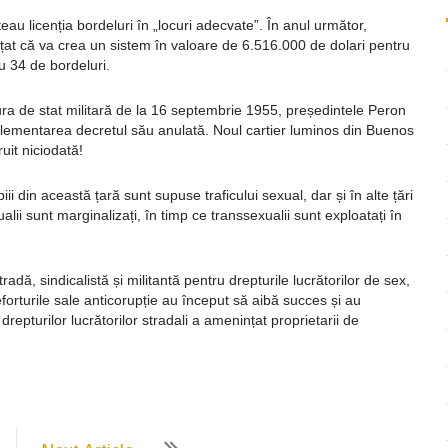
teau licenția bordeluri în „locuri adecvate”. În anul următor,
at că va crea un sistem în valoare de 6.516.000 de dolari pentru
u 34 de bordeluri.
ra de stat militară de la 16 septembrie 1955, președintele Peron
reglementarea decretul său anulată. Noul cartier luminos din Buenos
uit niciodată!
iii din această țară sunt supuse traficului sexual, dar și în alte țări
ii sunt marginalizați, în timp ce transsexualii sunt exploatați în
adă, sindicalistă și militantă pentru drepturile lucrătorilor de sex,
orturile sale anticorupție au început să aibă succes și au
drepturilor lucrătorilor stradali a amenințat proprietarii de
ează