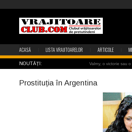
ACASĂ
LISTA VRAJITOARELOR
ARTICOLE
M
NOUTĂȚI:
Valmy, o victorie sau 
Câteva sincronizări feric
Prostituția în Argentina
Gest din disperare în I
Uimitoarea viaţă a Te
Îngerii salvează oamen