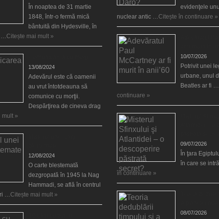
În noaptea de 31 martie
evidenţele unu
1848, într-o fermă mică
nuclear antic …
Citește în continuare »
bântuită din Hydesville, în
e …
Citește mai mult »
Adevăratul Pa
ar fi murit în a
10/07/2026
Comunicarea cu morţii
Potrivit unei 
13/08/2024
urbane, unul d
Adevărul este că oamenii
Beatles ar fi …
au vrut întotdeauna să
continuare »
comunice cu morţii.
Despărţirea de cineva drag
 mult »
Misterul Sfinxu
Atlantidei – o
păstrată secre
Misterul unei cărţi
09/07/2026
blestemate
În ţara Egiptulu
12/08/2024
în care se int
O carte blestemată
în continuare »
dezgropată în 1945 la Nag
Hammadi, se află în centrul
Teoria dedublăr
ări …
Citește mai mult »
a planetei noa
08/07/2026
10 cărţi cu puteri