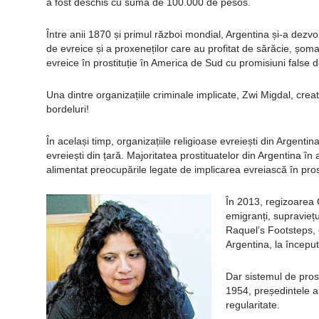
a fost deschis cu suma de 100.000 de pesos.
Între anii 1870 și primul război mondial, Argentina și-a dezvol
de evreice și a proxeneților care au profitat de sărăcie, șom
evreice în prostituție în America de Sud cu promisiuni false d
Una dintre organizațiile criminale implicate, Zwi Migdal, c
bordeluri!
În același timp, organizațiile religioase evreiești din Argentin
evreiești din țară. Majoritatea prostituatelor din Argentina în
alimentat preocupările legate de implicarea evreiască în prost
În 2013, regizoarea 
emigranți, supraviețu
Raquel’s Footsteps, c
Argentina, la început
Dar sistemul de prost
1954, președintele 
regularitate.