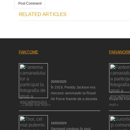
RELATED ARTICLES
FANTOME
PARANOR
Fantoma camaradului lor a
participat la fotografia de grup a
escadronului
20/09/2025
În 1919, Freddy Jackson era
mecanic aeronautic la Royal
Air Force înainte de a deceda
Royal Air Fo
…
Citește mai mult »
mult »
Thor, cel mai puternic dintre zei
16/03/2024
Germanii credeau în zeul