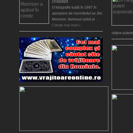
17/10/2023
O fotografie luată în 1997 în
apropiere de mormântul lui Jim
Morrison, faimosul solist al …
Citește mai mult »
obţine puter