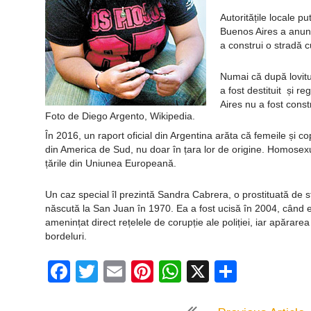
Autoritățile locale pu
Buenos Aires a anunț
a construi o stradă c
Numai că după lovitu
a fost destituit și 
Aires nu a fost constr
Foto de Diego Argento, Wikipedia.
În 2016, un raport oficial din Argentina arăta că femeile și cop
din America de Sud, nu doar în țara lor de origine. Homosexual
țările din Uniunea Europeană.
Un caz special îl prezintă Sandra Cabrera, o prostituată de str
născută la San Juan în 1970. Ea a fost ucisă în 2004, când ef
amenințat direct rețelele de corupție ale poliției, iar apărarea 
bordeluri.
Facebook
Twitter
Email
Pinterest
WhatsApp
X
Partaj