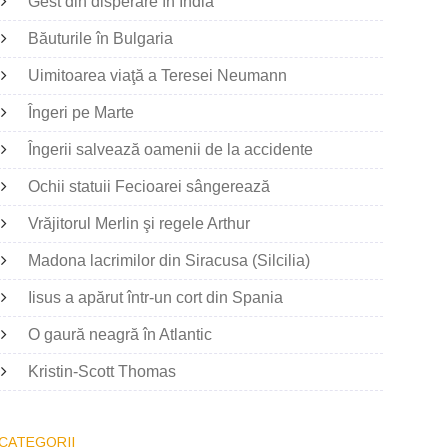
Gest din disperare în India
Băuturile în Bulgaria
Uimitoarea viaţă a Teresei Neumann
Îngeri pe Marte
Îngerii salvează oamenii de la accidente
Ochii statuii Fecioarei sângerează
Vrăjitorul Merlin şi regele Arthur
Madona lacrimilor din Siracusa (Silcilia)
Iisus a apărut într-un cort din Spania
O gaură neagră în Atlantic
Kristin-Scott Thomas
CATEGORII