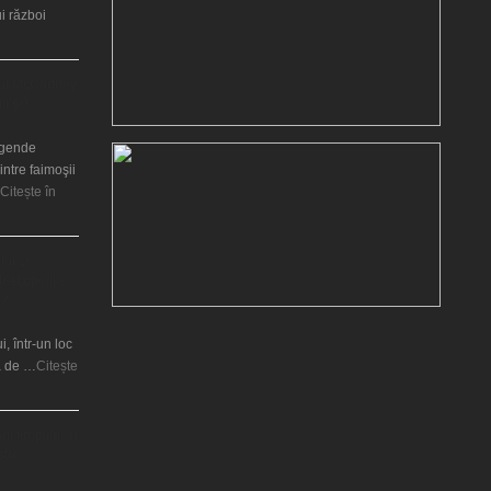
i război
ul McCartney
nii’60
legende
intre faimoşii
Citește în
lui şi
 descoperire
t?
i, într-un loc
ră de …
Citește
ii timpului şi
stre