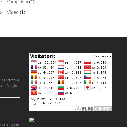
Vampirism
(1)
Video
(1)
ie sau o
20 septembrie
oc …
Citește
»
război nuclear
 ani la
?
d că au găsit