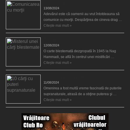
Comunicarea cu morţii
13/08/2024
Adevărul este că oamenii au vrut întotdeauna să
comunice cu morţii. Despărţirea de cineva drag …
Citește mai mult »
Misterul unei cărţi blestemate
12/08/2024
O carte blestemată dezgropată în 1945 la Nag
Hammadi, se află în centrul unei mistificări …
Citește mai mult »
10 cărţi cu puteri supranaturale
11/08/2024
Omenirea a fost multă vreme fascinată de puterile
supranaturale, atrasă de a obţine puterea şi …
Citește mai mult »