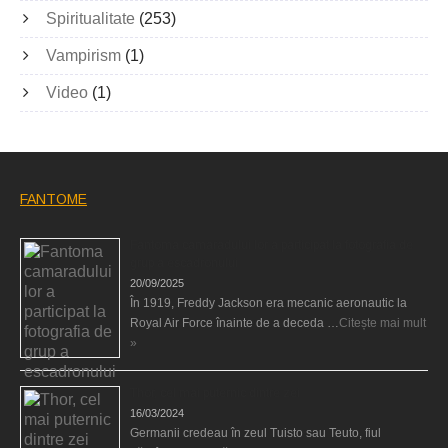
Spiritualitate
(253)
Vampirism
(1)
Video
(1)
FANTOME
Fantoma camaradului lor a participat la fotografia de
grup a escadronului
20/09/2025
În 1919, Freddy Jackson era mecanic aeronautic la
Royal Air Force înainte de a deceda …
Citește mai mult
»
Thor, cel mai puternic dintre zei
16/03/2024
Germanii credeau în zeul Tuisto sau Teuto, fiul