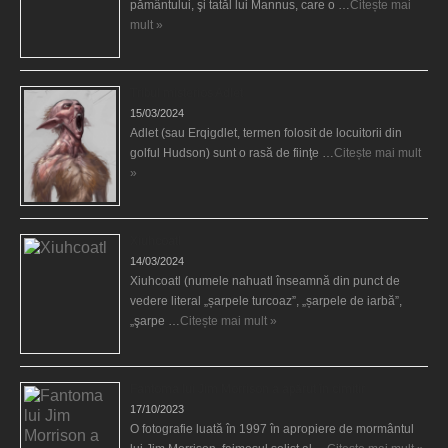
pământului, şi tatăl lui Mannus, care o …
Citește mai
mult »
Tribul misterios Adlet
15/03/2024
Adlet (sau Erqigdlet, termen folosit de locuitorii din
golful Hudson) sunt o rasă de fiinţe …
Citește mai mult
»
Xiuhcoatl
14/03/2024
Xiuhcoatl (numele nahuatl înseamnă din punct de
vedere literal „șarpele turcoaz”, „șarpele de iarbă”,
„şarpe …
Citește mai mult »
Fantoma lui Jim Morrison a apărut în cimitir
17/10/2023
O fotografie luată în 1997 în apropiere de mormântul