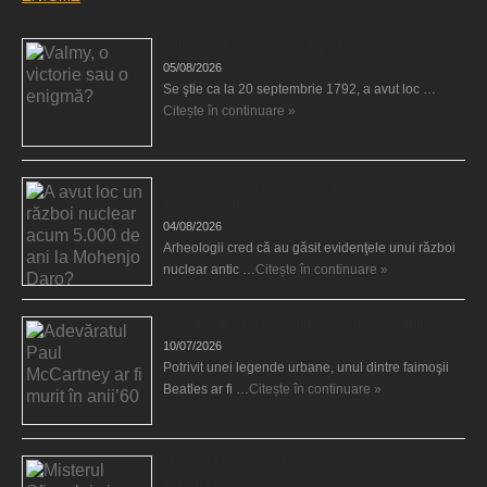
Valmy, o victorie sau o enigmă?
05/08/2026
Se ştie ca la 20 septembrie 1792, a avut loc …
Citește în continuare »
A avut loc un război nuclear acum 5.000 de ani la
Mohenjo Daro?
04/08/2026
Arheologii cred că au găsit evidenţele unui război
nuclear antic …
Citește în continuare »
Adevăratul Paul McCartney ar fi murit în anii’60
10/07/2026
Potrivit unei legende urbane, unul dintre faimoşii
Beatles ar fi …
Citește în continuare »
Misterul Sfinxului şi Atlantidei – o descoperire
păstrată secret?