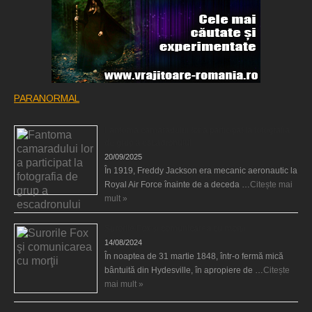
PARANORMAL
Fantoma camaradului lor a participat la fotografia
de grup a escadronului
20/09/2025
În 1919, Freddy Jackson era mecanic aeronautic la
Royal Air Force înainte de a deceda …
Citește mai
mult »
Surorile Fox şi comunicarea cu morţii
14/08/2024
În noaptea de 31 martie 1848, într-o fermă mică
bântuită din Hydesville, în apropiere de …
Citește
mai mult »