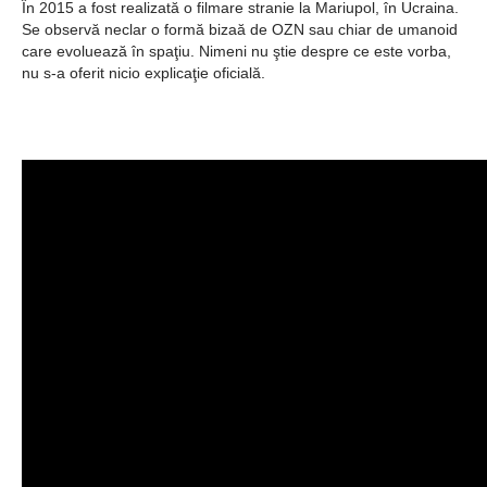
Ochii statuii
În 2015 a fost realizată o filmare stranie la Mariupol, în Ucraina.
Se observă neclar o formă bizaă de OZN sau chiar de umanoid
Fecioarei
care evoluează în spaţiu. Nimeni nu ştie despre ce este vorba,
nu s-a oferit nicio explicaţie oficială.
sângerează