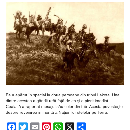
Ochii statuii
Fecioarei
sângerează
Ea a apărut în special la două persoane din tribul Lakota. Una
dintre acestea a gândit urât faţă de ea şi a pierit imediat.
Cealaltă a raportat mesajul său celor din trib. Acesta povesteşte
despre revenirea iminentă a Naţiunilor stelelor pe Terra.
Facebook
Twitter
Email
Pinterest
WhatsApp
X
Partajeaz