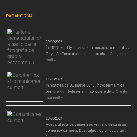
PARANORMAL
Fantoma camaradului lor a participat la fotografia
de grup a escadronului
20/09/2025
În 1919, Freddy Jackson era mecanic aeronautic la
Royal Air Force înainte de a deceda …
Citește mai
mult »
Surorile Fox şi comunicarea cu morţii
14/08/2024
În noaptea de 31 martie 1848, într-o fermă mică
bântuită din Hydesville, în apropiere de …
Citește
mai mult »
Comunicarea cu morţii
13/08/2024
Adevărul este că oamenii au vrut întotdeauna să
comunice cu morţii. Despărţirea de cineva drag …
Citește mai mult »