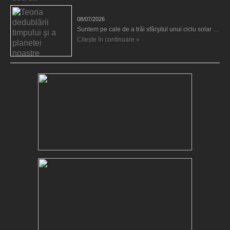
Teoria dedublării timpului şi a planetei noastre
08/07/2026
Suntem pe cale de a trăi sfârşitul unui ciclu solar …
Citește în continuare »