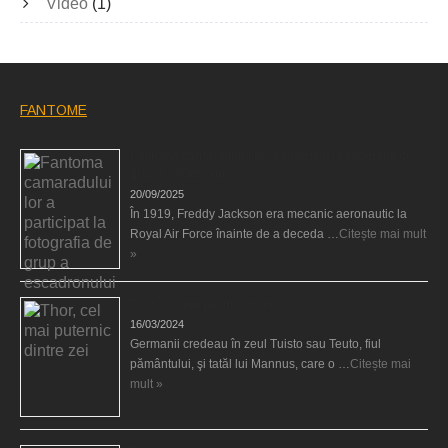
Video
(1)
FANTOME
Fantoma camaradului lor a participat la fotografia de
grup a escadronului
20/09/2025
În 1919, Freddy Jackson era mecanic aeronautic la
Royal Air Force înainte de a deceda …
Citește mai mult
»
Thor, cel mai puternic dintre zei
16/03/2024
Germanii credeau în zeul Tuisto sau Teuto, fiul
pământului, şi tatăl lui Mannus, care o …
Citește mai
mult »