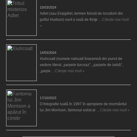
Tribul misterios Adlet
15/03/2024
Adlet (sau Erqigdlet, termen folosit de locuitorii din
golful Hudson) sunt o rasă de fiinţe …
Citește mai mult
»
Xiuhcoatl
14/03/2024
Xiuhcoatl (numele nahuatl înseamnă din punct de
vedere literal „șarpele turcoaz”, „șarpele de iarbă”,
„şarpe …
Citește mai mult »
Fantoma lui Jim Morrison a apărut în cimitir
17/10/2023
O fotografie luată în 1997 în apropiere de mormântul
lui Jim Morrison, faimosul solist al …
Citește mai mult »