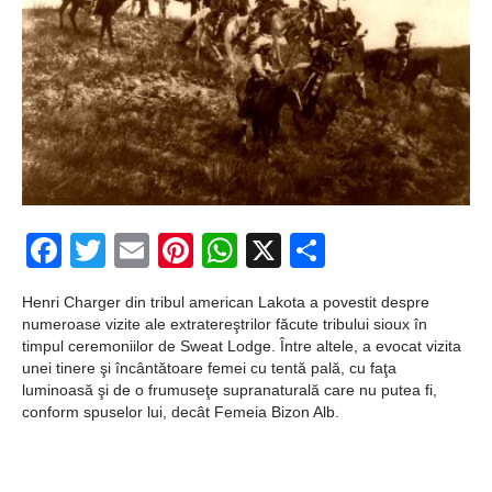
fericite ale Istoriei
Cimitirul bântuit din
Wenonah
Gest din disperare
în India
Băuturile în Bulgaria
Facebook
Twitter
Email
Pinterest
WhatsApp
X
Partajeaz
Uimitoarea viaţă a
Teresei Neumann
Henri Charger din tribul american Lakota a povestit despre
numeroase vizite ale extratereştrilor făcute tribului sioux în
Îngeri pe Marte
timpul ceremoniilor de Sweat Lodge. Între altele, a evocat vizita
unei tinere şi încântătoare femei cu tentă pală, cu faţa
Îngerii salvează
luminoasă şi de o frumuseţe supranaturală care nu putea fi,
conform spuselor lui, decât Femeia Bizon Alb.
oamenii de la
accidente