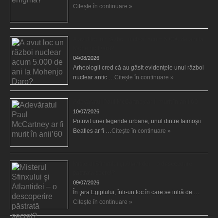
Citește în continuare »
A avut loc un război nuclear acum 5.000 de ani la
Mohenjo Daro?
04/08/2026
Arheologii cred că au găsit evidenţele unui război
nuclear antic …
Citește în continuare »
Adevăratul Paul McCartney ar fi murit în anii’60
10/07/2026
Potrivit unei legende urbane, unul dintre faimoşii
Beatles ar fi …
Citește în continuare »
Misterul Sfinxului şi Atlantidei – o descoperire
păstrată secret?
09/07/2026
În ţara Egiptului, într-un loc în care se intră de …
Citește în continuare »