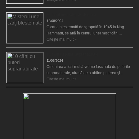
Misterul unei cărţi blestemate
12/08/2024
O carte blestemată dezgropată în 1945 la Nag
Hammadi, se află în centrul unei mistificări …
Citește mai mult »
10 cărţi cu puteri supranaturale
11/08/2024
Omenirea a fost multă vreme fascinată de puterile
supranaturale, atrasă de a obţine puterea şi …
Citește mai mult »