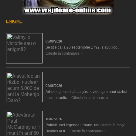
ENIGME
Valmy, o victorie sau o enigmă?
05/08/2026
Se ştie ca la 20 septembrie 1792, a avut loc …
Citește în continuare »
A avut loc un război nuclear acum 5.000 de ani la
Mohenjo Daro?
04/08/2026
Arheologii cred că au găsit evidenţele unui război
nuclear antic …
Citește în continuare »
Adevăratul Paul McCartney ar fi murit în anii’60
10/07/2026
Potrivit unei legende urbane, unul dintre faimoşii
Beatles ar fi …
Citește în continuare »