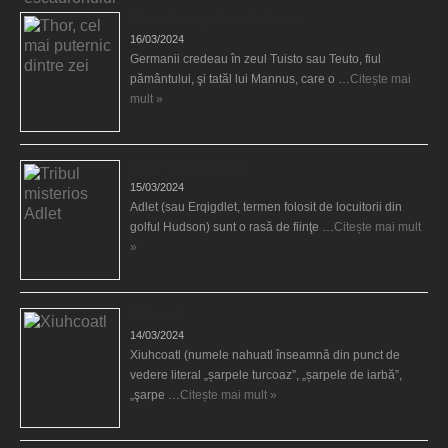
Thor, cel mai puternic dintre zei
16/03/2024
Germanii credeau în zeul Tuisto sau Teuto, fiul
pământului, şi tatăl lui Mannus, care o …
Citește mai
mult »
Tribul misterios Adlet
15/03/2024
Adlet (sau Erqigdlet, termen folosit de locuitorii din
golful Hudson) sunt o rasă de fiinţe …
Citește mai mult
»
Xiuhcoatl
14/03/2024
Xiuhcoatl (numele nahuatl înseamnă din punct de
vedere literal „șarpele turcoaz”, „șarpele de iarbă”,
„şarpe …
Citește mai mult »