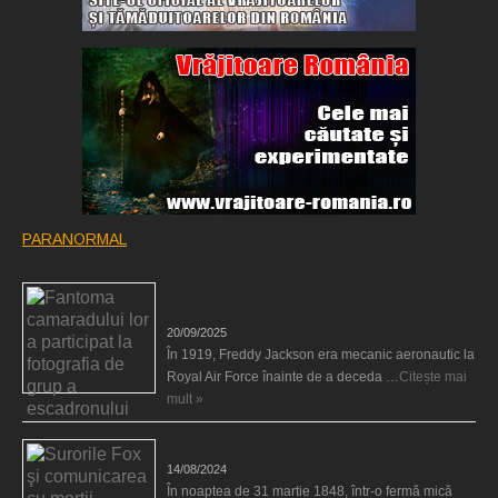
PARANORMAL
Fantoma camaradului lor a participat la fotografia
de grup a escadronului
20/09/2025
În 1919, Freddy Jackson era mecanic aeronautic la
Royal Air Force înainte de a deceda …
Citește mai
mult »
Surorile Fox şi comunicarea cu morţii
14/08/2024
În noaptea de 31 martie 1848, într-o fermă mică