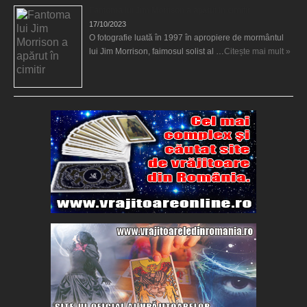
Fantoma lui Jim Morrison a apărut în cimitir
17/10/2023
O fotografie luată în 1997 în apropiere de mormântul
lui Jim Morrison, faimosul solist al …
Citește mai mult »