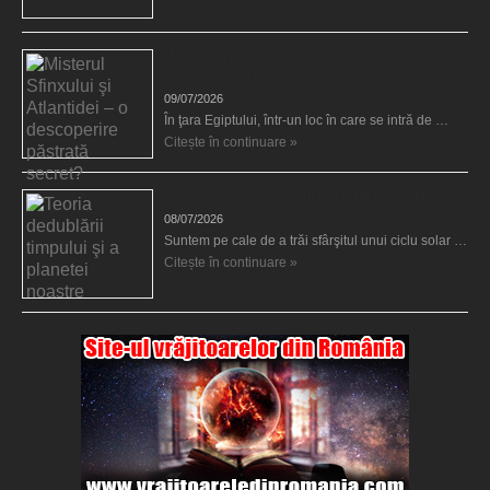
Misterul Sfinxului şi Atlantidei – o descoperire
păstrată secret?
09/07/2026
În ţara Egiptului, într-un loc în care se intră de …
Citește în continuare »
Teoria dedublării timpului şi a planetei noastre
08/07/2026
Suntem pe cale de a trăi sfârşitul unui ciclu solar …
Citește în continuare »