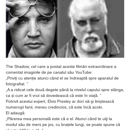
The Shadow, cel care a postat aceste filmări extraordinare a
comentat imaginile de pe canalul său YouTube:
„Priviți cu atenție atunci când el se îndreaptă spre aparatul de
fotografiat. ”
„A a ridicat cele două degete până la nivelul capului spre stânga,
ca și cum ar fi vrut să dovedească că este în viață. ”
Potrivit acestui expert, Elvis Presley ar dori să-şi liniștească
numeroşii fanii, mereu credincios, că este încă acolo.
El adaugă:
„Părerea mea personală este că e el. Atunci când te uiţi la
modul său de mers pe jos, cu brațele lungi, se poate spune că