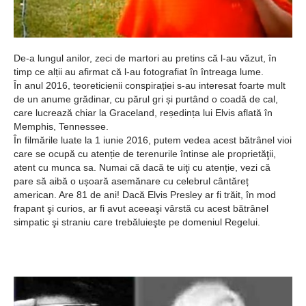
De-a lungul anilor, zeci de martori au pretins că l-au văzut, în
timp ce alții au afirmat că l-au fotografiat în întreaga lume.
În anul 2016, teoreticienii conspirației s-au interesat foarte mult
de un anume grădinar, cu părul gri și purtând o coadă de cal,
care lucrează chiar la Graceland, reședința lui Elvis aflată în
Memphis, Tennessee.
În filmările luate la 1 iunie 2016, putem vedea acest bătrânel vioi
care se ocupă cu atenție de terenurile întinse ale proprietăţii,
atent cu munca sa. Numai că dacă te uiţi cu atenție, vezi că
pare să aibă o ușoară asemănare cu celebrul cântăreț
american. Are 81 de ani! Dacă Elvis Presley ar fi trăit, în mod
frapant şi curios, ar fi avut aceeaşi vârstă cu acest bătrânel
simpatic şi straniu care trebăluieşte pe domeniul Regelui.