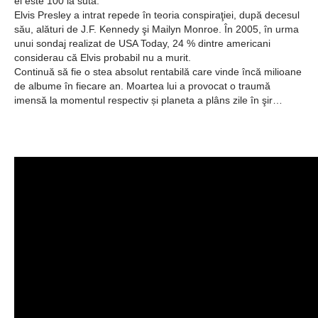
el este 100 la sută. ”
Elvis Presley a intrat repede în teoria conspiraţiei, după decesul
său, alături de J.F. Kennedy şi Mailyn Monroe. În 2005, în urma
unui sondaj realizat de USA Today, 24 % dintre americani
considerau că Elvis probabil nu a murit.
Continuă să fie o stea absolut rentabilă care vinde încă milioane
de albume în fiecare an. Moartea lui a provocat o traumă
imensă la momentul respectiv și planeta a plâns zile în şir…