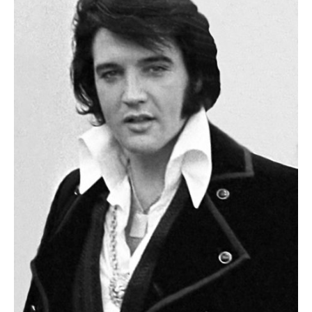
fericite ale Istoriei
Cimitirul bântuit din
Wenonah
Gest din disperare
în India
Băuturile în Bulgaria
Uimitoarea viaţă a
Teresei Neumann
Îngeri pe Marte
Îngerii salvează
oamenii de la
accidente