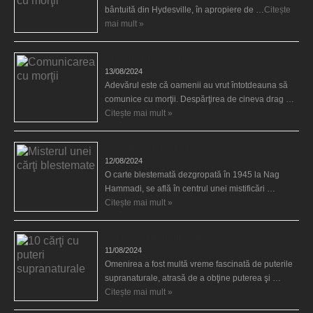
bântuită din Hydesville, în apropiere de …
Citește
mai mult »
Comunicarea cu morţii
13/08/2024
Adevărul este că oamenii au vrut întotdeauna să
comunice cu morţii. Despărţirea de cineva drag …
Citește mai mult »
Misterul unei cărţi blestemate
12/08/2024
O carte blestemată dezgropată în 1945 la Nag
Hammadi, se află în centrul unei mistificări …
Citește mai mult »
10 cărţi cu puteri supranaturale
11/08/2024
Omenirea a fost multă vreme fascinată de puterile
supranaturale, atrasă de a obţine puterea şi …
Citește mai mult »