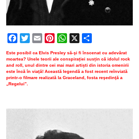
Ochii statuii
Fecioarei
sângerează
Facebook
Twitter
Email
Pinterest
WhatsApp
X
Partajeaz
Este posibil ca Elvis Presley să-şi fi înscenat cu adevărat
moartea? Unele teorii ale conspirației susțin că idolul rock
and roll, unul dintre cei mai mari artiști din istoria omenirii
este încă în viață! Această legendă a fost recent reînviată
printr-o filmare realizată la Graceland, fosta reşedinţă a
„Regelui”.