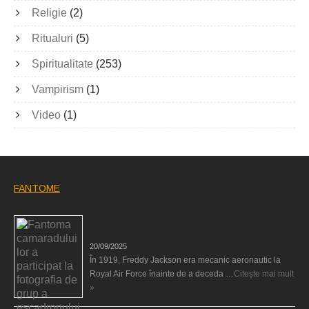
Religie
(2)
Ritualuri
(5)
Spiritualitate
(253)
Vampirism
(1)
Video
(1)
FANTOME
Fantoma camaradului lor a participat la fotografia de
grup a escadronului
20/09/2025
În 1919, Freddy Jackson era mecanic aeronautic la
Royal Air Force înainte de a deceda …
Citește mai mult
»