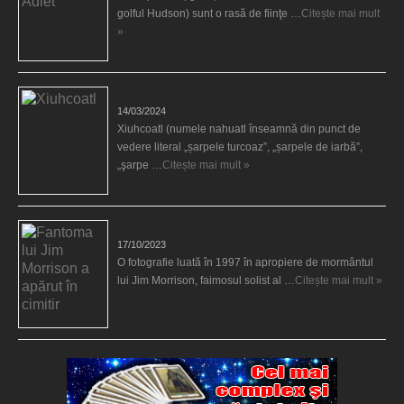
golful Hudson) sunt o rasă de fiinţe …
Citește mai mult
»
Xiuhcoatl
14/03/2024
Xiuhcoatl (numele nahuatl înseamnă din punct de
vedere literal „șarpele turcoaz”, „șarpele de iarbă”,
„şarpe …
Citește mai mult »
Fantoma lui Jim Morrison a apărut în cimitir
17/10/2023
O fotografie luată în 1997 în apropiere de mormântul
lui Jim Morrison, faimosul solist al …
Citește mai mult »