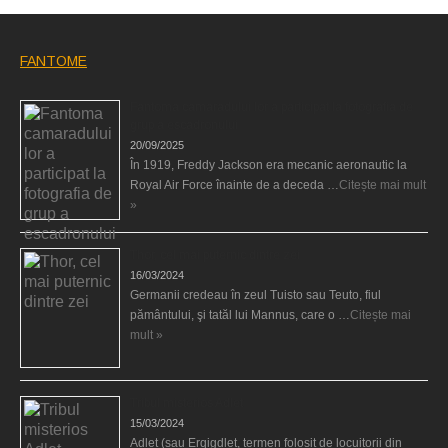
FANTOME
Fantoma camaradului lor a participat la fotografia de
grup a escadronului
20/09/2025
În 1919, Freddy Jackson era mecanic aeronautic la
Royal Air Force înainte de a deceda …
Citește mai mult
»
Thor, cel mai puternic dintre zei
16/03/2024
Germanii credeau în zeul Tuisto sau Teuto, fiul
pământului, şi tatăl lui Mannus, care o …
Citește mai
mult »
Tribul misterios Adlet
15/03/2024
Adlet (sau Erqigdlet, termen folosit de locuitorii din