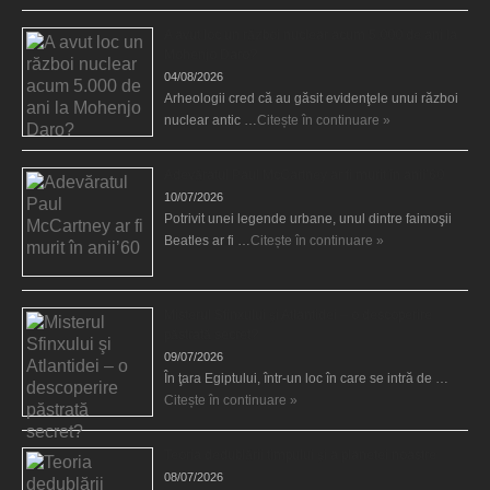
A avut loc un război nuclear acum 5.000 de ani la
Mohenjo Daro?
04/08/2026
Arheologii cred că au găsit evidenţele unui război
nuclear antic …
Citește în continuare »
Adevăratul Paul McCartney ar fi murit în anii’60
10/07/2026
Potrivit unei legende urbane, unul dintre faimoşii
Beatles ar fi …
Citește în continuare »
Misterul Sfinxului şi Atlantidei – o descoperire
păstrată secret?
09/07/2026
În ţara Egiptului, într-un loc în care se intră de …
Citește în continuare »
Teoria dedublării timpului şi a planetei noastre
08/07/2026