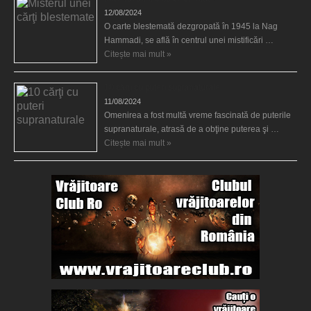
12/08/2024
O carte blestemată dezgropată în 1945 la Nag
Hammadi, se află în centrul unei mistificări …
Citește mai mult »
10 cărţi cu puteri supranaturale
11/08/2024
Omenirea a fost multă vreme fascinată de puterile
supranaturale, atrasă de a obţine puterea şi …
Citește mai mult »