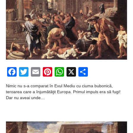
fericite ale Istoriei
Cimitirul bântuit din
Wenonah
Gest din disperare
în India
Băuturile în Bulgaria
Facebook
Twitter
Email
Pinterest
WhatsApp
X
Partajeaz
Uimitoarea viaţă a
Teresei Neumann
Nimic nu s-a comparat în Evul Mediu cu ciuma bubonică,
Îngeri pe Marte
teroarea care a înjumătăţit Europa. Primul impuls era să fugi!
Dar nu aveai unde…
Îngerii salvează
oamenii de la
accidente