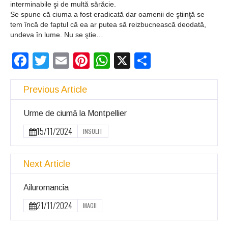
interminabile şi de multă sărăcie.
Se spune că ciuma a fost eradicată dar oamenii de ştiinţă se
tem încă de faptul că ea ar putea să reizbucnească deodată,
undeva în lume. Nu se ştie…
Facebook
Twitter
Email
Pinterest
WhatsApp
X
Partajeaz
Previous Article
Urme de ciumă la Montpellier
15/11/2024
INSOLIT
Next Article
Ailuromancia
21/11/2024
MAGII