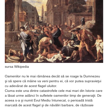
Ochii statuii
Fecioarei
sângerează
sursa Wikipedia
Oamenilor nu le mai rămânea decât să se roage la Dumnezeu
şi să spere că mâine va veni pentru ei, că vor putea supravieţui
cu adevărat de acest flagel uluitor.
Ciuma este una dintre catastrofele cele mai mari din Istorie care
a lăsat urme adânci în sufletele oamenilor timp de generaţii. De
aceea s-a şi numit Evul Mediu întunecat, o perioadă tristă
marcată de acest flagel şi de năvăliri barbare, de războaie