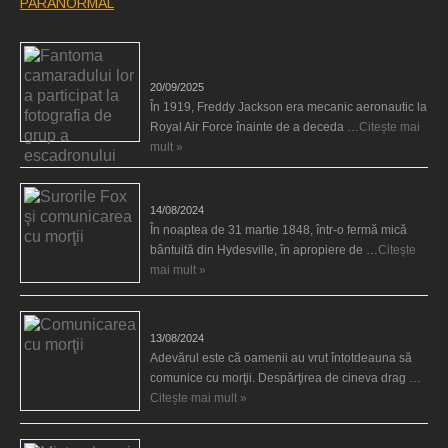
PARANORMAL
Fantoma camaradului lor a participat la fotografia
de grup a escadronului
20/09/2025
În 1919, Freddy Jackson era mecanic aeronautic la
Royal Air Force înainte de a deceda …
Citește mai
mult »
Surorile Fox şi comunicarea cu morţii
14/08/2024
În noaptea de 31 martie 1848, într-o fermă mică
bântuită din Hydesville, în apropiere de …
Citește
mai mult »
Comunicarea cu morţii
13/08/2024
Adevărul este că oamenii au vrut întotdeauna să
comunice cu morţii. Despărţirea de cineva drag …
Citește mai mult »
Misterul unei cărţi blestemate