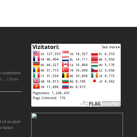
ie sau o
20 septembrie
oc …
Citește
»
război nuclear
 ani la
?
d că au găsit
i război