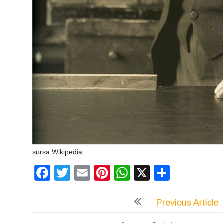
sursa Wikipedia
Facebook
Twitter
Email
Pinterest
WhatsApp
X
Partaj
Previous Article