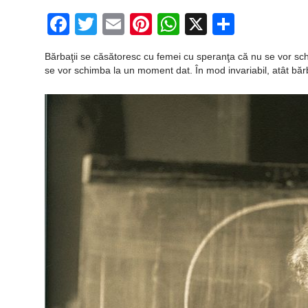
Facebook
Twitter
Email
Pinterest
WhatsApp
X
Partaj
Bărbaţii se căsătoresc cu femei cu speranţa că nu se vor sc
se vor schimba la un moment dat. În mod invariabil, atât bărba