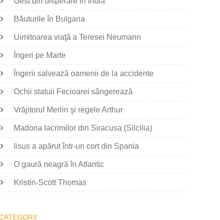
Gest din disperare în India
Băuturile în Bulgaria
Uimitoarea viaţă a Teresei Neumann
Îngeri pe Marte
Îngerii salvează oamenii de la accidente
Ochii statuii Fecioarei sângerează
Vrăjitorul Merlin şi regele Arthur
Madona lacrimilor din Siracusa (Silcilia)
Iisus a apărut într-un cort din Spania
O gaură neagră în Atlantic
Kristin-Scott Thomas
CATEGORII