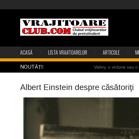
ACASĂ
LISTA VRAJITOARELOR
ARTICOLE
M
NOUTĂȚI:
Valmy, o victorie sau 
Câteva sincronizări feric
Albert Einstein despre căsătoriţi
Gest din disperare în I
Uimitoarea viaţă a Te
Îngerii salvează oamen