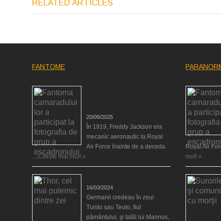
RELATED ARTICLES
FANTOME
PARANOR
Fantoma camaradului lor a
participat la fotografia de grup a
escadronului
20/09/2025
În 1919, Freddy Jackson era
mecanic aeronautic la Royal
Air Force înainte de a deceda
Royal Air Fo
…
Citește mai mult »
mult »
Thor, cel mai puternic dintre zei
16/03/2024
Germanii credeau în zeul
Tuisto sau Teuto, fiul
pământului, şi tatăl lui Mannus,