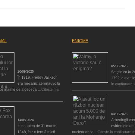
MAL
ENIGME
Fantoma camaradului lor a
Valmy, o victor
participat la fotografia de
enigmă?
grup a escadronului
05/08/2026
20/09/2025
Se ştie ca la 
În 1919, Freddy Jackson
1792, a avut l
era mecanic aeronautic la
în continuare 
rce înainte de a deceda …
Citește mai
A avut loc un 
acum 5.000 de
Mohenjo Daro
Surorile Fox şi
comunicarea cu morţii
04/08/2026
Arheologii cre
14/08/2024
În noaptea de 31 martie
evidenţele unu
1848, într-o fermă mică
nuclear antic …
Citește în continuare »