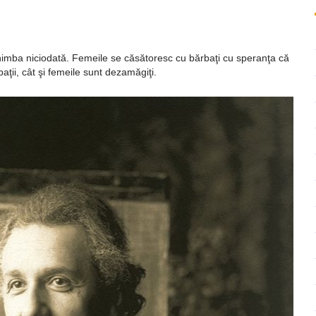
ează
himba niciodată. Femeile se căsătoresc cu bărbaţi cu speranţa că
ţii, cât şi femeile sunt dezamăgiţi.